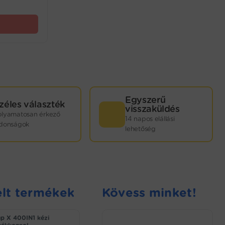
Egyszerű
zéles választék
visszaküldés
olyamatosan érkező
14 napos elállási
jdonságok
lehetőség
lt termékek
Kövess minket!
p X 400IN1 kézi