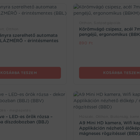
Otthon, Szépségápolás
Körömvágó csipesz, acél 7
rt, Otthon
pengéjű, ergonomikus (BB
lványra szerelhető automata
s LÁZMÉRŐ – érintésmentes
890
Ft
KOSÁRBA TESZEM
KOSÁRBA TESZEM
dék - meglepetés
ve – LED-es örök rózsa –
Műszaki, Otthon, Biztonság, kame
pa díszdobozban (BBJ)
A9 Mini HD kamera, Wifi kap
Applikáción nézhető élőkép
mágneses rögzítéssel (BBD