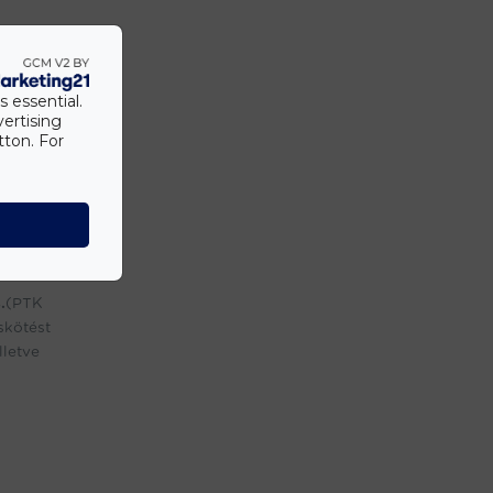
s essential.
vertising
tton. For
.
(PTK
skötést
lletve