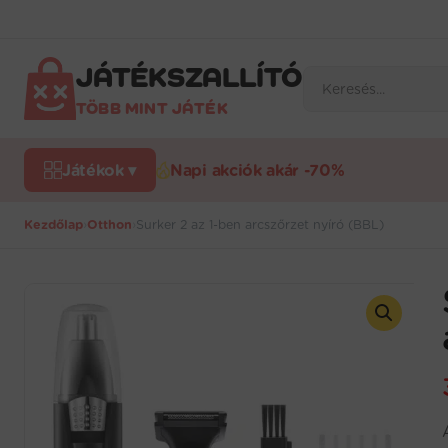
Ugrás
a
tartalomra
JÁTÉKSZALLÍTÓ
Products
search
TÖBB MINT JÁTÉK
Játékok ▾
Napi akciók akár -70%
Kezdőlap
›
Otthon
›
Surker 2 az 1-ben arcszőrzet nyíró (BBL)