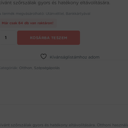
kívánt szőrszálak gyors és hatékony eltávolítására.
A termék megvásárolható: Utánvéttel, Bankkártyával
Már csak 64 db van raktáron!
Surker
KOSÁRBA TESZEM
2
az
1-
ben
Kívánságlistámhoz adom
arcszőrzet
Kategóriák:
nyíró
Otthon
,
Szépségápolás
(BBL)
mennyiség
ívánt szőrszálak gyors és hatékony eltávolítására. Otthoni használa