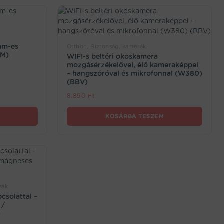
mm-es
Otthon, Biztonság, kamerák
KM)
WIFI-s beltéri okoskamera
mozgásérzékelővel, élő kameraképpel
– hangszóróval és mikrofonnal (W380)
(BBV)
8.890
Ft
KOSÁRBA TESZEM
rák
csolattal –
 /
)