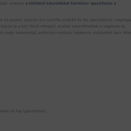
ddal viheted,
a tölthető készülékkel bármikor igazíthatsz a
dök és pajesz igazító, kis nyírófej szakáll és haj igazításhoz. Legna
a le a bőr felső rétegeit, ezáltal elkerülhetőek a vágások és
 és nagy sebességű, erőteljes motorja hatékony működést tesz lehe
akáll és haj igazításhoz.