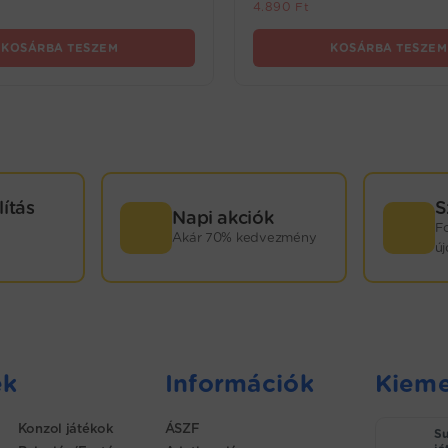
4.890
Ft
KOSÁRBA TESZEM
KOSÁRBA TESZEM
lítás
S
Napi akciók
F
Akár 70% kedvezmény
ú
ek
Információk
Kieme
Konzol játékok
ÁSZF
Su