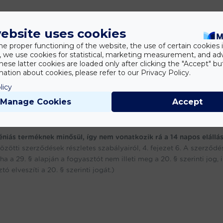
ebsite uses cookies
he proper functioning of the website, the use of certain cookies i
y, we use cookies for statistical, marketing measurement, and ad
hese latter cookies are loaded only after clicking the "Accept" bu
ation about cookies, please refer to our Privacy Policy.
licy
Manage Cookies
Accept
éniás terméknek minősül, így nem vonatkozik rá a 14 napos elállás
közötti szerződések részletes szabályairól, 4. fejezet 6. A szerződé
ha a 29. § alapján a fogyasztót nem illeti meg a 20. § szerinti jog, i
 elveszíti a 20. § szerinti jogát.)