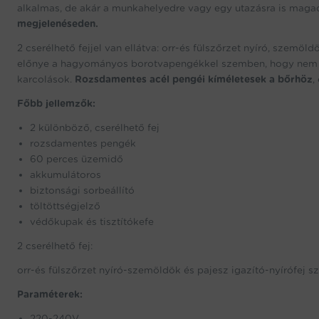
alkalmas, de akár a munkahelyedre vagy egy utazásra is maga
megjelenéseden.
2 cserélhető fejjel van ellátva: orr-és fülszőrzet nyíró, szemöl
előnye a hagyományos borotvapengékkel szemben, hogy nem húzz
karcolások.
Rozsdamentes acél pengéi kíméletesek a bőrhöz
,
Főbb jellemzők:
2 különböző, cserélhető fej
rozsdamentes pengék
60 perces üzemidő
akkumulátoros
biztonsági sorbeállító
töltöttségjelző
védőkupak és tisztítókefe
2 cserélhető fej:
orr-és fülszőrzet nyíró-szemöldök és pajesz igazító-nyírófej sz
Paraméterek:
220-240V