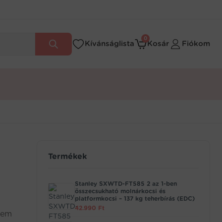
0
Kívánságlista
Kosár
Fiókom
Termékek
Stanley SXWTD-FT585 2 az 1-ben
összecsukható molnárkocsi és
platformkocsi – 137 kg teherbírás (EDC)
42.990
Ft
nem