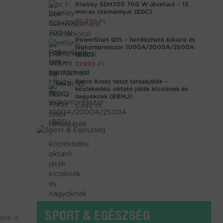
Stanley SDH700 700 W ütvefúró – 13
mm-es tokmánnyal (EDC)
20.990
Ft
PowerStart Q15 – hordozható bikázó és
légkompresszor 1000A/2000A/2500A
(BBD)
37.990
Ft
Retro Kresz teszt társasjáték –
közlekedési oktató játék kicsiknek és
nagyoknak (BBMJ)
5.890
Ft
SPORT & EGÉSZSÉG
tra is