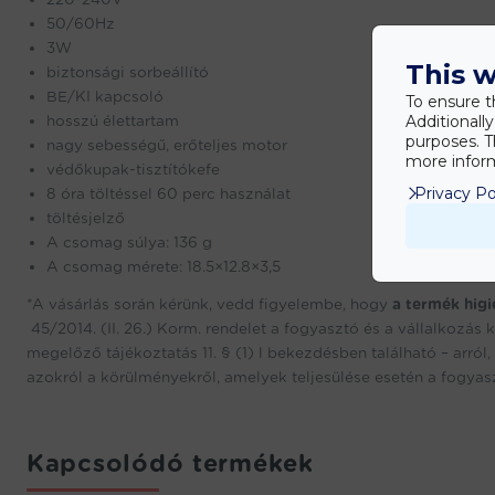
50/60Hz
3W
This w
biztonsági sorbeállító
BE/KI kapcsoló
To ensure t
Additionall
hosszú élettartam
purposes. T
nagy sebességű, erőteljes motor
more inform
védőkupak-tisztítókefe
Privacy Po
8 óra töltéssel 60 perc használat
töltésjelző
A csomag súlya: 136 g
A csomag mérete: 18.5×12.8×3,5
*A vásárlás során kérünk, vedd figyelembe, hogy
a termék higi
45/2014. (II. 26.) Korm. rendelet a fogyasztó és a vállalkozás 
megelőző tájékoztatás 11. § (1) l bekezdésben található – arról, 
azokról a körülményekről, amelyek teljesülése esetén a fogyasztó
Kapcsolódó termékek