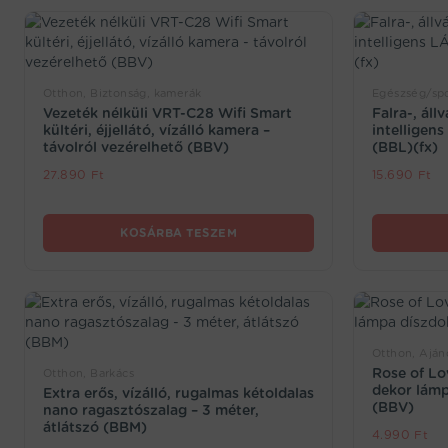
Otthon, Biztonság, kamerák
Egészség/spo
Vezeték nélküli VRT-C28 Wifi Smart
Falra-, ál
kültéri, éjjellátó, vízálló kamera –
intelligen
távolról vezérelhető (BBV)
(BBL)(fx)
27.890
Ft
15.690
Ft
KOSÁRBA TESZEM
Otthon, Aján
Rose of Lo
Otthon, Barkács
dekor lám
Extra erős, vízálló, rugalmas kétoldalas
(BBV)
nano ragasztószalag – 3 méter,
átlátszó (BBM)
4.990
Ft