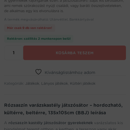
A gyermekek rajonganak ezért a játszósátorért! Saját kis birodalom,
ami remek szórakozást nyújt családi, vagy baráti összejöveteleken,
de alkalmas egy kis elvonulásra is.
A termék megvásárolható: Utánvéttel, Bankkártyával
Már csak 9 db van raktáron!
Raktáron: szállítás 2 munkanapon belül
Rózsaszín
KOSÁRBA TESZEM
varázskastély
játszósátor
-
hordozható,
Kívánságlistámhoz adom
kültérre,
Kategóriák:
beltérre,
Játékok
,
Lányos játékok
,
Kültéri játékok
135x105cm
(BBJ)
mennyiség
Rózsaszín varázskastély játszósátor – hordozható,
kültérre, beltérre, 135x105cm (BBJ) leírása
A
rózsaszín kastély játszósátor gyerekeknek
varázslatos kis
birodalmat teremt otthon, a kertben, a teraszon vagy akár