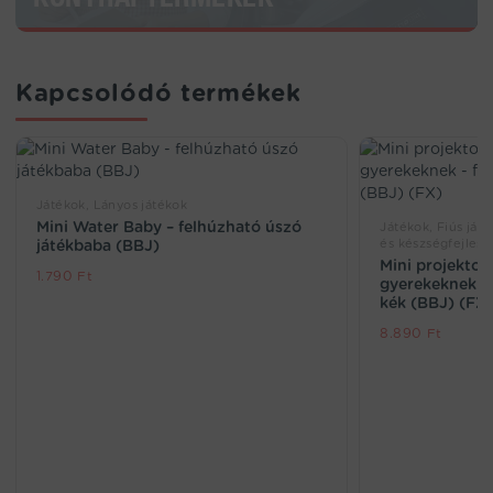
Kapcsolódó termékek
Játékok, Lányos játékok
Mini Water Baby – felhúzható úszó
Játékok, Fiús játé
és készségfejlesz
játékbaba (BBJ)
Mini projektor
1.790
Ft
gyerekeknek – f
kék (BBJ) (FX
8.890
Ft