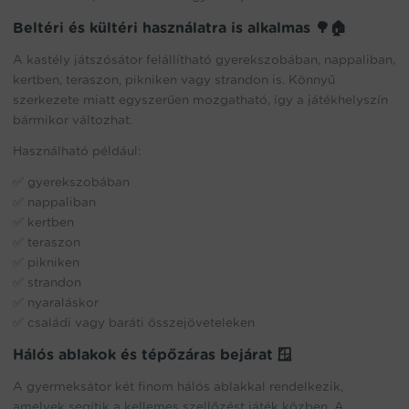
Beltéri és kültéri használatra is alkalmas 🌳🏠
A kastély játszósátor felállítható gyerekszobában, nappaliban,
kertben, teraszon, pikniken vagy strandon is. Könnyű
szerkezete miatt egyszerűen mozgatható, így a játékhelyszín
bármikor változhat.
Használható például:
✅ gyerekszobában
✅ nappaliban
✅ kertben
✅ teraszon
✅ pikniken
✅ strandon
✅ nyaraláskor
✅ családi vagy baráti összejöveteleken
Hálós ablakok és tépőzáras bejárat 🪟
A gyermeksátor két finom hálós ablakkal rendelkezik,
amelyek segítik a kellemes szellőzést játék közben. A