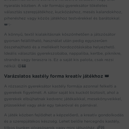
nyaralás közben. A vár formájú gyereksátor tökéletes
választás szerepjátékhoz, kuckózáshoz, mesés kalandokhoz,
pihenéshez vagy közös játékhoz testvérekkel és barátokkal.
👑✨
A könnyű, textil kialakításnak köszönhetően a játszósátor
gyorsan felállítható, használat után pedig egyszerűen
összehajtható és a mellékelt hordozótáskába helyezhető.
Ideális választás gyerekszobába, nappaliba, kertbe, piknikre,
strandra vagy teraszra is. Ez a saját kis palota, csak rezsi
nélkül. 😄🏰
Varázslatos kastély forma kreatív játékhoz 👑
A rózsaszín gyereksátor kastély formája azonnal felkelti a
gyerekek figyelmét. A sátor saját kis kuckót biztosít, ahol a
gyerekek elbújhatnak kedvenc játékaikkal, mesekönyveikkel,
plüsseikkel vagy akár egy takaróval és párnával.
A játék közben fejlődhet a képzelőerő, a kreatív gondolkodás
és a szerepjátékos készség. Lehet belőle hercegnős kastély,
titkos bunker, olvasósarok vagy mini játszóház. 🌈🧸