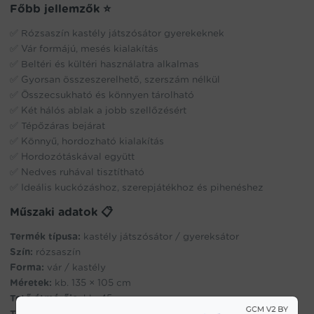
Főbb jellemzők ⭐
✅ Rózsaszín kastély játszósátor gyerekeknek
✅ Vár formájú, mesés kialakítás
✅ Beltéri és kültéri használatra alkalmas
✅ Gyorsan összeszerelhető, szerszám nélkül
✅ Összecsukható és könnyen tárolható
✅ Két hálós ablak a jobb szellőzésért
✅ Tépőzáras bejárat
✅ Könnyű, hordozható kialakítás
✅ Hordozótáskával együtt
✅ Nedves ruhával tisztítható
✅ Ideális kuckózáshoz, szerepjátékhoz és pihenéshez
Műszaki adatok 📋
Termék típusa:
kastély játszósátor / gyereksátor
Szín:
rózsaszín
Forma:
vár / kastély
Méretek:
kb. 135 × 105 cm
Tető átmérője:
kb. 45 cm
Tömeg:
kb. 905 g