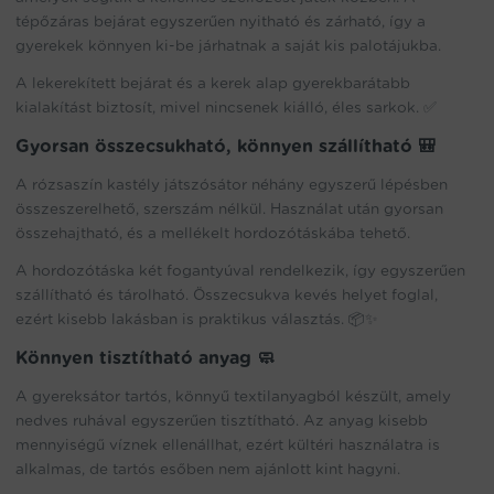
tépőzáras bejárat egyszerűen nyitható és zárható, így a
gyerekek könnyen ki-be járhatnak a saját kis palotájukba.
A lekerekített bejárat és a kerek alap gyerekbarátabb
kialakítást biztosít, mivel nincsenek kiálló, éles sarkok. ✅
Gyorsan összecsukható, könnyen szállítható 🎒
A rózsaszín kastély játszósátor néhány egyszerű lépésben
összeszerelhető, szerszám nélkül. Használat után gyorsan
összehajtható, és a mellékelt hordozótáskába tehető.
A hordozótáska két fogantyúval rendelkezik, így egyszerűen
szállítható és tárolható. Összecsukva kevés helyet foglal,
ezért kisebb lakásban is praktikus választás. 📦✨
Könnyen tisztítható anyag 🧼
A gyereksátor tartós, könnyű textilanyagból készült, amely
nedves ruhával egyszerűen tisztítható. Az anyag kisebb
mennyiségű víznek ellenállhat, ezért kültéri használatra is
alkalmas, de tartós esőben nem ajánlott kint hagyni.