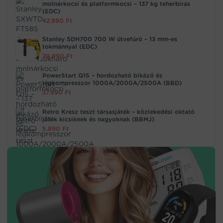
molnárkocsi és platformkocsi – 137 kg teherbírás
(EDC)
42.990
Ft
Stanley SDH700 700 W ütvefúró – 13 mm-es
tokmánnyal (EDC)
20.990
Ft
PowerStart Q15 – hordozható bikázó és
légkompresszor 1000A/2000A/2500A (BBD)
37.990
Ft
Retro Kresz teszt társasjáték – közlekedési oktató
játék kicsiknek és nagyoknak (BBMJ)
5.890
Ft