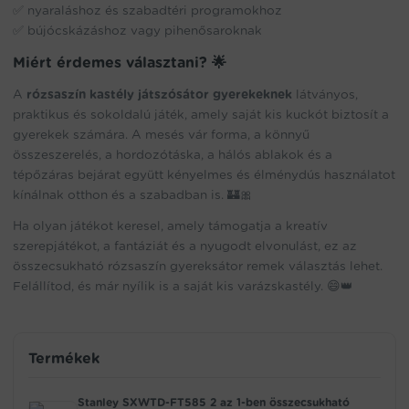
✅ nyaraláshoz és szabadtéri programokhoz
✅ bújócskázáshoz vagy pihenősaroknak
Miért érdemes választani? 🌟
A
rózsaszín kastély játszósátor gyerekeknek
látványos,
praktikus és sokoldalú játék, amely saját kis kuckót biztosít a
gyerekek számára. A mesés vár forma, a könnyű
összeszerelés, a hordozótáska, a hálós ablakok és a
tépőzáras bejárat együtt kényelmes és élménydús használatot
kínálnak otthon és a szabadban is. 🏰🎀
Ha olyan játékot keresel, amely támogatja a kreatív
szerepjátékot, a fantáziát és a nyugodt elvonulást, ez az
összecsukható rózsaszín gyereksátor remek választás lehet.
Felállítod, és már nyílik is a saját kis varázskastély. 😄👑
Termékek
Stanley SXWTD-FT585 2 az 1-ben összecsukható