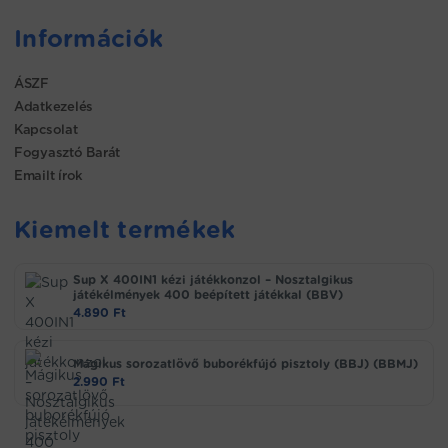
Információk
ÁSZF
Adatkezelés
Kapcsolat
Fogyasztó Barát
Emailt írok
Kiemelt termékek
Sup X 400IN1 kézi játékkonzol – Nosztalgikus
játékélmények 400 beépített játékkal (BBV)
4.890
Ft
Mágikus sorozatlövő buborékfújó pisztoly (BBJ) (BBMJ)
2.990
Ft