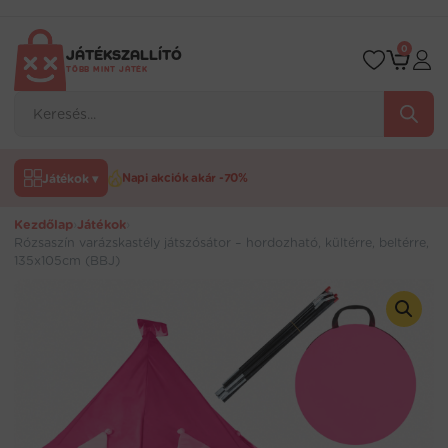
Ugrás
a
tartalomra
0
JÁTÉKSZALLÍTÓ
TÖBB MINT JÁTÉK
Products
search
Játékok ▾
Napi akciók akár -70%
Kezdőlap
›
Játékok
›
Rózsaszín varázskastély játszósátor – hordozható, kültérre, beltérre,
135x105cm (BBJ)