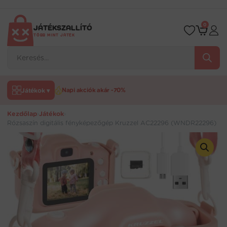
Ugrás
a
tartalomra
0
JÁTÉKSZALLÍTÓ
TÖBB MINT JÁTÉK
Products
search
Játékok ▾
Napi akciók akár -70%
Kezdőlap
›
Játékok
›
Rózsaszín digitális fényképezőgép Kruzzel AC22296 (WNDR22296)