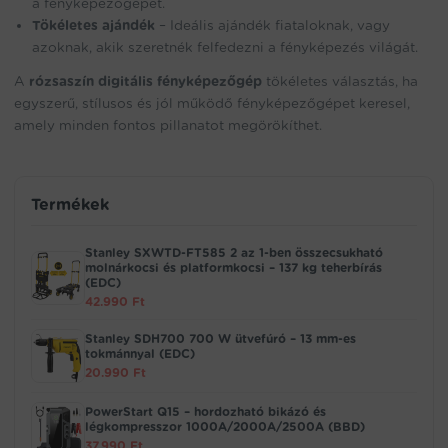
a fényképezőgépet.
Tökéletes ajándék
– Ideális ajándék fiataloknak, vagy
azoknak, akik szeretnék felfedezni a fényképezés világát.
A
rózsaszín digitális fényképezőgép
tökéletes választás, ha
egyszerű, stílusos és jól működő fényképezőgépet keresel,
amely minden fontos pillanatot megörökíthet.
Termékek
Stanley SXWTD-FT585 2 az 1-ben összecsukható
molnárkocsi és platformkocsi – 137 kg teherbírás
(EDC)
42.990
Ft
Stanley SDH700 700 W ütvefúró – 13 mm-es
tokmánnyal (EDC)
20.990
Ft
PowerStart Q15 – hordozható bikázó és
légkompresszor 1000A/2000A/2500A (BBD)
37.990
Ft