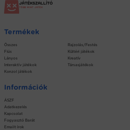
JÁTÉKSZALLÍTÓ
TÖBB MINT JÁTÉK
Termékek
Összes
Rajzolás/Festés
Fiús
Kültéri játékok
Lányos
Kreatív
Interaktív játékok
Társasjátékok
Konzol játékok
Információk
ÁSZF
Adatkezelés
Kapcsolat
Fogyasztó Barát
Emailt írok