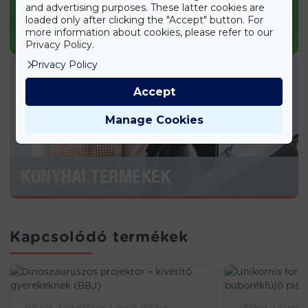
and advertising purposes. These latter cookies are
loaded only after clicking the "Accept" button. For
KERTI TERMÉKEK
more information about cookies, please refer to our
Privacy Policy.
Privacy Policy
Accept
Manage Cookies
KONYHAI TERMÉKEK
Kapcsolódó termékek
Játékok, Fiús játékok, Lányos játékok
Játékok, Lányos já