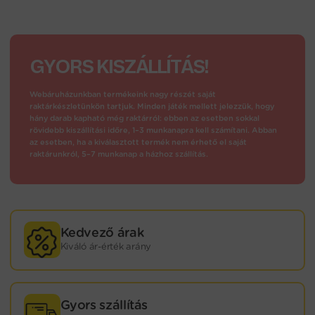
GYORS KISZÁLLÍTÁS!
Webáruházunkban termékeink nagy részét saját
raktárkészletünkön tartjuk. Minden játék mellett jelezzük, hogy
hány darab kapható még raktárról: ebben az esetben sokkal
rövidebb kiszállítási időre, 1–3 munkanapra kell számítani. Abban
az esetben, ha a kiválasztott termék nem érhető el saját
raktárunkról, 5–7 munkanap a házhoz szállítás.
Kedvező árak
Kiváló ár-érték arány
Gyors szállítás