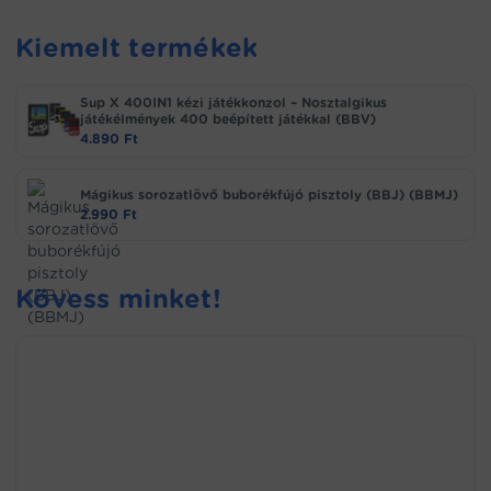
Kiemelt termékek
Sup X 400IN1 kézi játékkonzol – Nosztalgikus
játékélmények 400 beépített játékkal (BBV)
4.890
Ft
Mágikus sorozatlövő buborékfújó pisztoly (BBJ) (BBMJ)
2.990
Ft
Kövess minket!