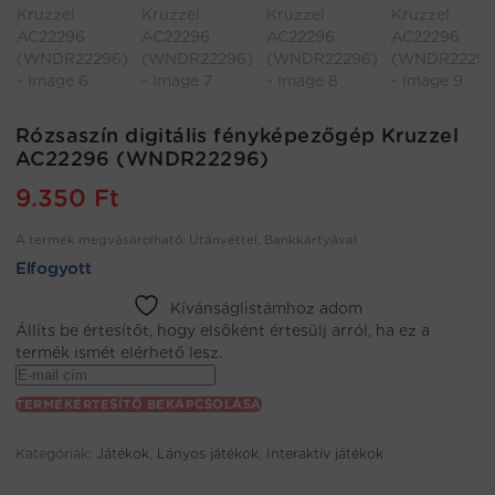
Rózsaszín digitális fényképezőgép Kruzzel
AC22296 (WNDR22296)
9.350
Ft
A termék megvásárolható: Utánvéttel, Bankkártyával
Elfogyott
Kívánságlistámhoz adom
Állíts be értesítőt, hogy elsőként értesülj arról, ha ez a
termék ismét elérhető lesz.
Enter
your
TERMÉKÉRTESÍTŐ BEKAPCSOLÁSA
email
address
Kategóriák:
Játékok
,
Lányos játékok
,
Interaktív játékok
to
join