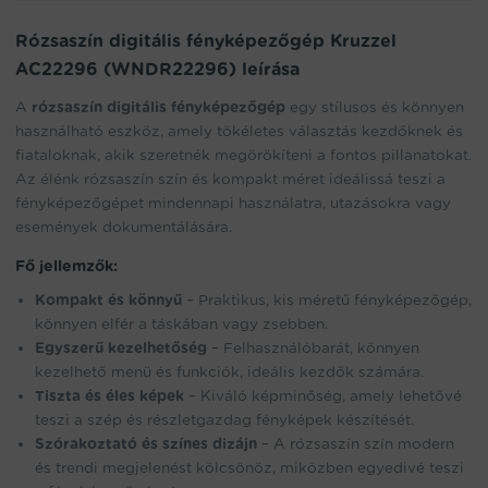
the
waitlist
Rózsaszín digitális fényképezőgép Kruzzel
for
AC22296 (WNDR22296) leírása
this
product
A
rózsaszín digitális fényképezőgép
egy stílusos és könnyen
használható eszköz, amely tökéletes választás kezdőknek és
fiataloknak, akik szeretnék megörökíteni a fontos pillanatokat.
Az élénk rózsaszín szín és kompakt méret ideálissá teszi a
fényképezőgépet mindennapi használatra, utazásokra vagy
események dokumentálására.
Fő jellemzők:
Kompakt és könnyű
– Praktikus, kis méretű fényképezőgép,
könnyen elfér a táskában vagy zsebben.
Egyszerű kezelhetőség
– Felhasználóbarát, könnyen
kezelhető menü és funkciók, ideális kezdők számára.
Tiszta és éles képek
– Kiváló képminőség, amely lehetővé
teszi a szép és részletgazdag fényképek készítését.
Szórakoztató és színes dizájn
– A rózsaszín szín modern
és trendi megjelenést kölcsönöz, miközben egyedivé teszi