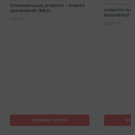
Fürdőjátékok, Bu
Dinoszauruszos projektor – kivetítő
Unikornis for
gyerekeknek (BBJ)
buborékfújó pi
1.590
Ft
3.890
Ft
KOSÁRBA TESZEM
KOS