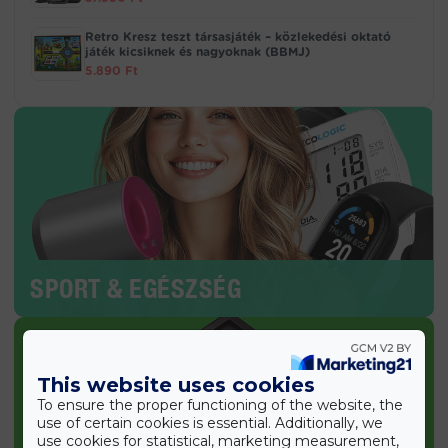
Retro Kresz teszt társasjáték – közlekedési oktató
játék kicsiknek és nagyoknak (BBMJ)
5.890
Ft
SPORT & EGÉSZSÉG
This website uses cookies
To ensure the proper functioning of the website, the
use of certain cookies is essential. Additionally, we
use cookies for statistical, marketing measurement,