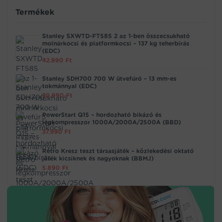
Termékek
Stanley SXWTD-FT585 2 az 1-ben összecsukható
molnárkocsi és platformkocsi – 137 kg teherbírás
(EDC)
42.990
Ft
Stanley SDH700 700 W ütvefúró – 13 mm-es
tokmánnyal (EDC)
20.990
Ft
PowerStart Q15 – hordozható bikázó és
légkompresszor 1000A/2000A/2500A (BBD)
37.990
Ft
Retro Kresz teszt társasjáték – közlekedési oktató
játék kicsiknek és nagyoknak (BBMJ)
5.890
Ft