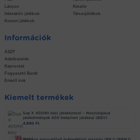
Lányos
Kreatív
Interaktív játékok
Társasjátékok
Konzol játékok
Információk
ÁSZF
Adatkezelés
Kapcsolat
Fogyasztó Barát
Emailt írok
Kiemelt termékek
Sup X 400IN1 kézi játékkonzol – Nosztalgikus
játékélmények 400 beépített játékkal (BBV)
4.890
Ft
Mágikus sorozatlövő buborékfújó pisztoly (BBJ) (BBMJ)