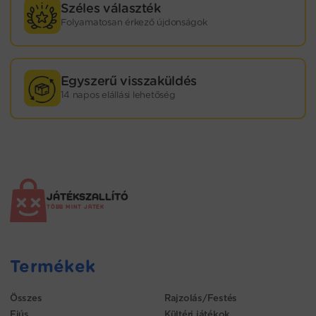
Széles választék
Folyamatosan érkező újdonságok
Egyszerű visszaküldés
14 napos elállási lehetőség
JÁTÉKSZALLÍTÓ
TÖBB MINT JÁTÉK
Termékek
Összes
Rajzolás/Festés
Fiús
Kültéri játékok