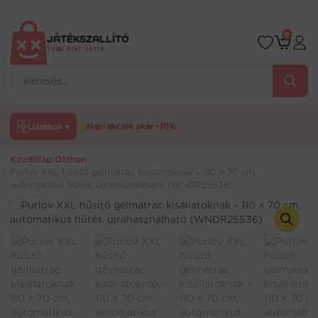
Ugrás
a
tartalomra
0
JÁTÉKSZALLÍTÓ
TÖBB MINT JÁTÉK
Products
search
Játékok ▾
Napi akciók akár -70%
Kezdőlap
›
Otthon
›
Purlov XXL hűsítő gélmatrac kisállatoknak – 110 × 70 cm,
automatikus hűtés, újrahasználható (WNDR25536)