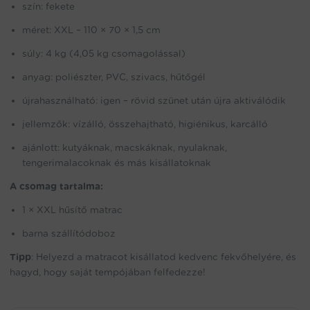
szín: fekete
méret: XXL – 110 × 70 × 1,5 cm
súly: 4 kg (4,05 kg csomagolással)
anyag: poliészter, PVC, szivacs, hűtőgél
újrahasználható: igen – rövid szünet után újra aktiválódik
jellemzők: vízálló, összehajtható, higiénikus, karcálló
ajánlott: kutyáknak, macskáknak, nyulaknak,
tengerimalacoknak és más kisállatoknak
A csomag tartalma:
1 × XXL hűsítő matrac
barna szállítódoboz
Tipp
: Helyezd a matracot kisállatod kedvenc fekvőhelyére, és
hagyd, hogy saját tempójában felfedezze!