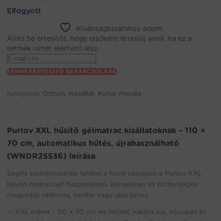
Elfogyott
Kívánságlistámhoz adom
Állíts be értesítőt, hogy elsőként értesülj arról, ha ez a
termék ismét elérhető lesz.
Enter
your
TERMÉKÉRTESÍTŐ BEKAPCSOLÁSA
email
address
Kategóriák:
Otthon
,
Háziállat
,
Kutya
,
Macska
to
join
the
waitlist
Purlov XXL hűsítő gélmatrac kisállatoknak – 110 ×
for
70 cm, automatikus hűtés, újrahasználható
this
(WNDR25536) leírása
product
Segíts kedvencednek lehűlni a forró napokon a Purlov XXL
hűsítő matraccal! Nagyméretű, kényelmes és biztonságos
megoldás otthonra, kertbe vagy utazáshoz.
✅ XXL méret – 110 × 70 cm-es felület, ideális kis, közepes és