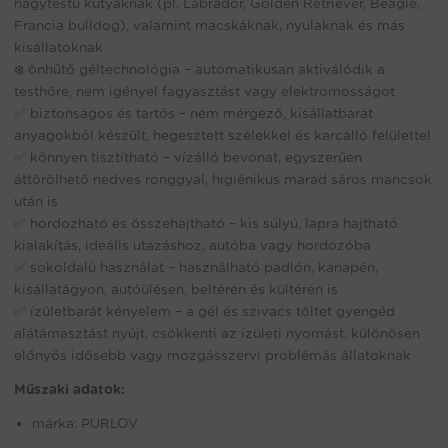
nagytestű kutyáknak (pl. Labrador, Golden Retriever, Beagle,
Francia bulldog), valamint macskáknak, nyulaknak és más
kisállatoknak
❄️ önhűtő géltechnológia – automatikusan aktiválódik a
testhőre, nem igényel fagyasztást vagy elektromosságot
✅ biztonságos és tartós – nem mérgező, kisállatbarát
anyagokból készült, hegesztett szélekkel és karcálló felülettel
✅ könnyen tisztítható – vízálló bevonat, egyszerűen
áttörölhető nedves ronggyal, higiénikus marad sáros mancsok
után is
✅ hordozható és összehajtható – kis súlyú, lapra hajtható
kialakítás, ideális utazáshoz, autóba vagy hordozóba
✅ sokoldalú használat – használható padlón, kanapén,
kisállatágyon, autóülésen, beltéren és kültéren is
✅ ízületbarát kényelem – a gél és szivacs töltet gyengéd
alátámasztást nyújt, csökkenti az ízületi nyomást, különösen
előnyös idősebb vagy mozgásszervi problémás állatoknak
Műszaki adatok:
márka: PURLOV