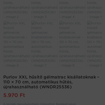
Purlov XXL hűsítő gélmatrac kisállatoknak –
110 × 70 cm, automatikus hűtés,
újrahasználható (WNDR25536)
5.970
Ft
A termék megvásárolható: Utánvéttel, Bankkártyával