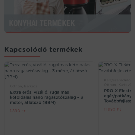
KONYHAI TERMÉKEK
Kapcsolódó termékek
Kert/szabadidő, Ro
Otthon, Kártevők
Otthon, Barkács
PRO-X Elektr
Extra erős, vízálló, rugalmas
egér/patkányc
kétoldalas nano ragasztószalag – 3
Továbbfejleszt
méter, átlátszó (BBM)
11.990
Ft
1.890
Ft