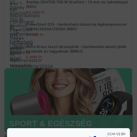
Stanley SDH700 700 W ütvefúró – 13 mm-es tokmánnyal
(EDC)
20.990
Ft
PowerStart Q15 – hordozható bikázó és légkompresszor
1000A/2000A/2500A (BBD)
37.990
Ft
Retro Kresz teszt társasjáték – közlekedési oktató játék
kicsiknek és nagyoknak (BBMJ)
5.890
Ft
SPORT & EGÉSZSÉG