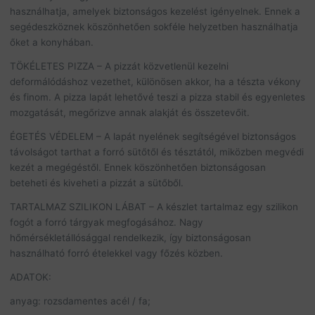
használhatja, amelyek biztonságos kezelést igényelnek. Ennek a
segédeszköznek köszönhetően sokféle helyzetben használhatja
őket a konyhában.
TÖKÉLETES PIZZA – A pizzát közvetlenül kezelni
deformálódáshoz vezethet, különösen akkor, ha a tészta vékony
és finom. A pizza lapát lehetővé teszi a pizza stabil és egyenletes
mozgatását, megőrizve annak alakját és összetevőit.
ÉGETÉS VÉDELEM – A lapát nyelének segítségével biztonságos
távolságot tarthat a forró sütőtől és tésztától, miközben megvédi
kezét a megégéstől. Ennek köszönhetően biztonságosan
beteheti és kiveheti a pizzát a sütőből.
TARTALMAZ SZILIKON LÁBAT – A készlet tartalmaz egy szilikon
fogót a forró tárgyak megfogásához. Nagy
hőmérsékletállósággal rendelkezik, így biztonságosan
használható forró ételekkel vagy főzés közben.
ADATOK:
anyag: rozsdamentes acél / fa;