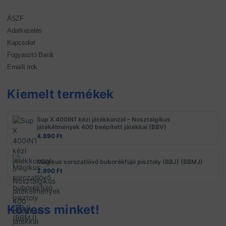
ÁSZF
Adatkezelés
Kapcsolat
Fogyasztó Barát
Emailt írok
Kiemelt termékek
Sup X 400IN1 kézi játékkonzol – Nosztalgikus
játékélmények 400 beépített játékkal (BBV)
4.890
Ft
Mágikus sorozatlövő buborékfújó pisztoly (BBJ) (BBMJ)
2.990
Ft
Kövess minket!