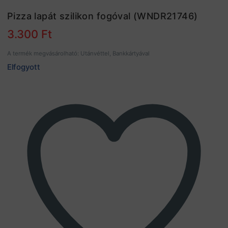
Pizza lapát szilikon fogóval (WNDR21746)
3.300
Ft
A termék megvásárolható: Utánvéttel, Bankkártyával
Elfogyott