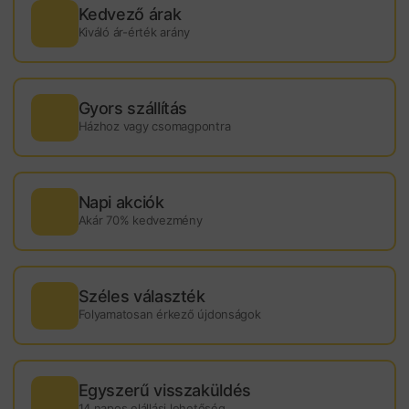
Kedvező árak
Kiváló ár-érték arány
Gyors szállítás
Házhoz vagy csomagpontra
Napi akciók
Akár 70% kedvezmény
Széles választék
Folyamatosan érkező újdonságok
Egyszerű visszaküldés
14 napos elállási lehetőség