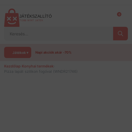
Ugrás
a
tartalomra
0
JÁTÉKSZALLÍTÓ
TÖBB MINT JÁTÉK
Products
search
Játékok ▾
Napi akciók akár -70%
Kezdőlap
›
Konyhai termékek
›
Pizza lapát szilikon fogóval (WNDR21746)