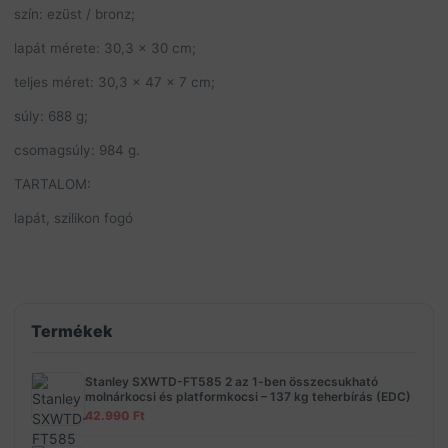
szín: ezüst / bronz;
lapát mérete: 30,3 x 30 cm;
teljes méret: 30,3 x 47 x 7 cm;
súly: 688 g;
csomagsúly: 984 g.
TARTALOM:
lapát, szilikon fogó
Termékek
Stanley SXWTD-FT585 2 az 1-ben összecsukható
molnárkocsi és platformkocsi – 137 kg teherbírás (EDC)
42.990
Ft