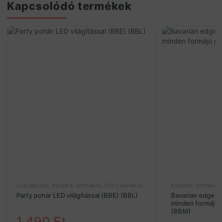
Kapcsolódó termékek
Szórakozás, Konyhai termékek, Party kellékek
Konyhai termékek
Party pohár LED világítással (BBE) (BBL)
Bavarian edge pr
minden formájú 
(BBM)
1.490
Ft