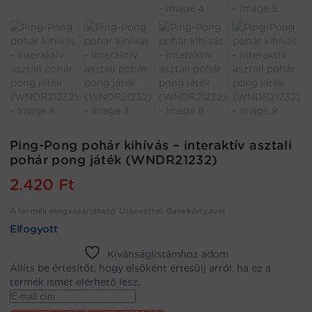
Ping-Pong pohár kihívás – interaktív asztali
pohár pong játék (WNDR21232)
2.420
Ft
A termék megvásárolható: Utánvéttel, Bankkártyával
Elfogyott
Kívánságlistámhoz adom
Állíts be értesítőt, hogy elsőként értesülj arról, ha ez a
termék ismét elérhető lesz.
Enter
your