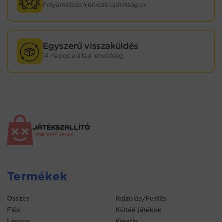
Folyamatosan érkező újdonságok
Egyszerű visszaküldés
14 napos elállási lehetőség
JÁTÉKSZALLÍTÓ
TÖBB MINT JÁTÉK
Termékek
Összes
Rajzolás/Festés
Fiús
Kültéri játékok
Lányos
Kreatív