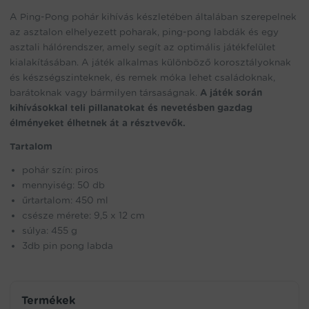
A Ping-Pong pohár kihívás készletében általában szerepelnek
az asztalon elhelyezett poharak, ping-pong labdák és egy
asztali hálórendszer, amely segít az optimális játékfelület
kialakításában. A játék alkalmas különböző korosztályoknak
és készségszinteknek, és remek móka lehet családoknak,
barátoknak vagy bármilyen társaságnak.
A játék során
kihívásokkal teli pillanatokat és nevetésben gazdag
élményeket élhetnek át a résztvevők.
Tartalom
pohár szín: piros
mennyiség: 50 db
űrtartalom: 450 ml
csésze mérete: 9,5 x 12 cm
súlya: 455 g
3db pin pong labda
Termékek