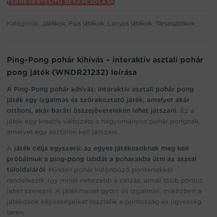
TERMÉKÉRTESÍTŐ BEKAPCSOLÁSA
email
address
Kategóriák:
Játékok
,
Fiús játékok
,
Lányos játékok
,
Társasjátékok
to
join
the
waitlist
Ping-Pong pohár kihívás – interaktív asztali pohár
for
pong játék (WNDR21232) leírása
this
product
A Ping-Pong pohár kihívás: interaktív asztali pohár pong
játék egy izgalmas és szórakoztató játék, amelyet akár
otthoni, akár baráti összejöveteleken lehet játszani.
Ez a
játék egy kreatív változata a hagyományos pohár pongnak,
amelyet egy asztalon kell játszani.
A
játék célja egyszerű: az egyes játékosoknak meg kell
próbálniuk a ping-pong labdát a poharakba ütni az asztal
túloldaláról
. Minden pohár különböző pontértékkel
rendelkezik, így minél nehezebb a célzás, annál több pontot
lehet szerezni. A játékmenet gyors és izgalmas, miközben a
játékosok képességeiket tesztelik a pontosság és ügyesség
terén.