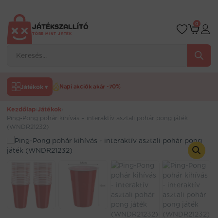
Ugrás
a
tartalomra
0
JÁTÉKSZALLÍTÓ
TÖBB MINT JÁTÉK
Products
search
Játékok ▾
Napi akciók akár -70%
Kezdőlap
›
Játékok
›
Ping-Pong pohár kihívás – interaktív asztali pohár pong játék
(WNDR21232)