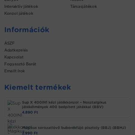
Interaktív játékok
Társasjátékok
Konzol játékok
Információk
ÁSZF
Adatkezelés
Kapcsolat
Fogyasztó Barát
Emailt írok
Kiemelt termékek
Sup X 400IN1 kézi játékkonzol – Nosztalgikus
játékélmények 400 beépített játékkal (BBV)
4.890
Ft
Mágikus sorozatlövő buborékfújó pisztoly (BBJ) (BBMJ)
2.990
Ft