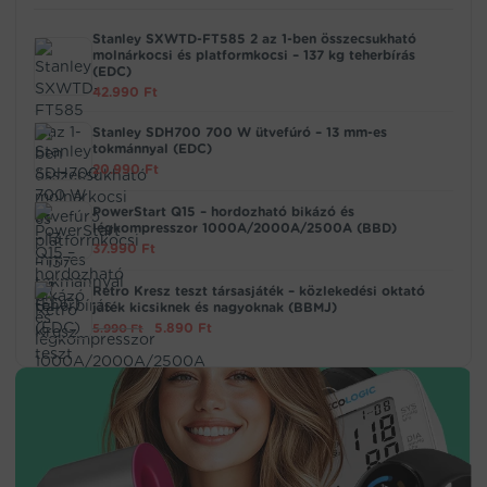
Stanley SXWTD-FT585 2 az 1-ben összecsukható
molnárkocsi és platformkocsi – 137 kg teherbírás
(EDC)
42.990
Ft
Stanley SDH700 700 W ütvefúró – 13 mm-es
tokmánnyal (EDC)
20.990
Ft
PowerStart Q15 – hordozható bikázó és
légkompresszor 1000A/2000A/2500A (BBD)
37.990
Ft
Retro Kresz teszt társasjáték – közlekedési oktató
játék kicsiknek és nagyoknak (BBMJ)
Original
5.890
Ft
Current
5.990
Ft
price
price
was:
is:
5.990
5.890
Ft.
Ft.