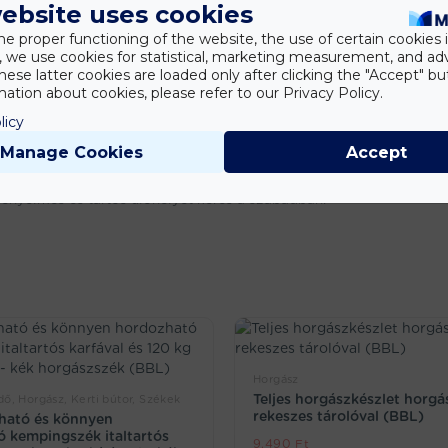
ebsite uses cookies
he proper functioning of the website, the use of certain cookies i
y, we use cookies for statistical, marketing measurement, and ad
hese latter cookies are loaded only after clicking the "Accept" bu
ation about cookies, please refer to our Privacy Policy.
licy
Manage Cookies
Accept
kényelmes és tartós ülőhelyet keres a szabadban.
Horgász
Teljes horgászkészlet horgá
ő, Horgász, Kerti bútor, Székek
rekeszes tárolóval (BBL)
ható és könnyen
 kempingszék italtartós
9.490
Ft