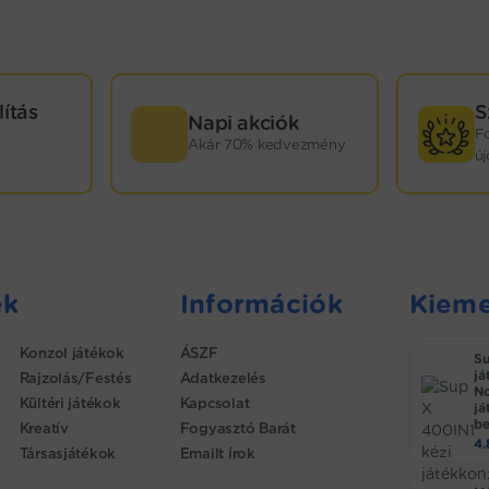
lítás
S
Napi akciók
F
Akár 70% kedvezmény
ú
ek
Információk
Kieme
Konzol játékok
ÁSZF
Su
já
Rajzolás/Festés
Adatkezelés
No
Kültéri játékok
Kapcsolat
já
be
Kreatív
Fogyasztó Barát
4
Társasjátékok
Emailt írok