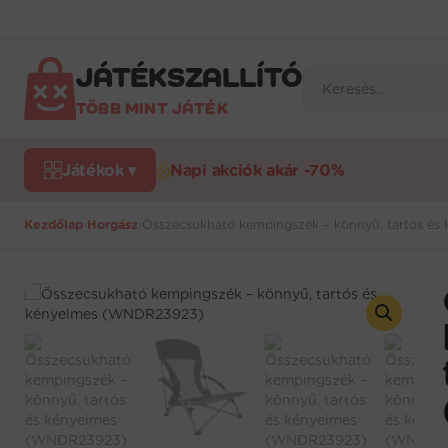
Ugrás
a
tartalomra
JÁTÉKSZALLÍTÓ
Products
search
TÖBB MINT JÁTÉK
Játékok ▾
Napi akciók akár -70%
Kezdőlap
›
Horgász
›
Összecsukható kempingszék – könnyű, tartós é