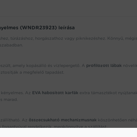
ényelmes (WNDR23923) leírása
shez, túrázáshoz, horgászathoz vagy piknikezéshez. Könnyű, mégi
 szabadban.
szült, amely kopásálló és vízlepergető. A
profilozott lábak
növeli
ztosítják a megfelelő tapadást.
s kényelmes. Az
EVA habosított karfák
extra támasztékot nyújtanak
es marad.
zállítható. Az
összecsukható mechanizmusnak
köszönhetően néh
fogantyúval rendelkezik, megkönnyítve a szállítást.