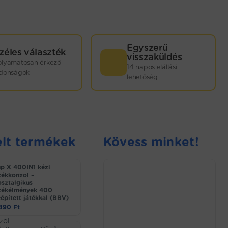
Egyszerű
zéles választék
visszaküldés
olyamatosan érkező
14 napos elállási
jdonságok
lehetőség
lt termékek
Kövess minket!
p X 400IN1 kézi
tékkonzol –
sztalgikus
tékélmények 400
épített játékkal (BBV)
.890
Ft