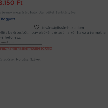
8.150
Ft
A termék megvásárolható: Utánvéttel, Bankkártyával
Elfogyott
Kívánságlistámhoz adom
Állíts be értesítőt, hogy elsőként értesülj arról, ha ez a termék is
elérhető lesz.
Enter
your
TERMÉKÉRTESÍTŐ BEKAPCSOLÁSA
email
address
Kategóriák:
Horgász
,
Székek
to
oin
the
aitlist
or
his
product