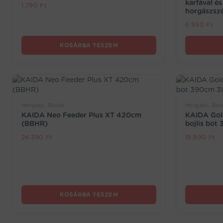
karfával és
1.790
Ft
horgászsz
6.990
Ft
KOSÁRBA TESZEM
Horgász, Botok
Horgász, Bot
KAIDA Neo Feeder Plus XT 420cm
KAIDA Gol
(BBHR)
bojlis bot
24.390
Ft
19.890
Ft
KOSÁRBA TESZEM