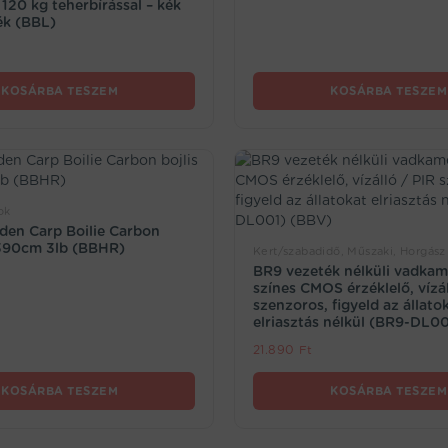
 120 kg teherbírással – kék
ék (BBL)
KOSÁRBA TESZEM
KOSÁRBA TESZEM
ok
den Carp Boilie Carbon
 390cm 3lb (BBHR)
Kert/szabadidő, Műszaki, Horgász
BR9 vezeték nélküli vadkam
színes CMOS érzéklelő, vízál
szenzoros, figyeld az állato
elriasztás nélkül (BR9-DL0
21.890
Ft
KOSÁRBA TESZEM
KOSÁRBA TESZEM