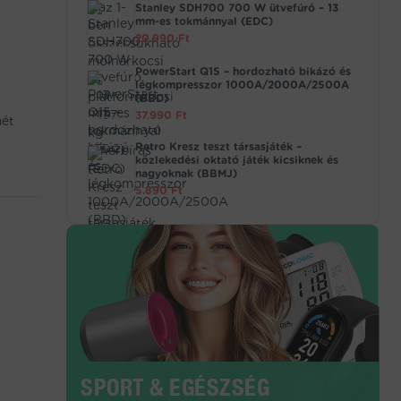
Stanley SDH700 700 W ütvefúró – 13
mm-es tokmánnyal (EDC)
20.990
Ft
PowerStart Q15 – hordozható bikázó és
légkompresszor 1000A/2000A/2500A
(BBD)
37.990
Ft
mét
Retro Kresz teszt társasjáték –
közlekedési oktató játék kicsiknek és
nagyoknak (BBMJ)
5.890
Ft
SPORT & EGÉSZSÉG