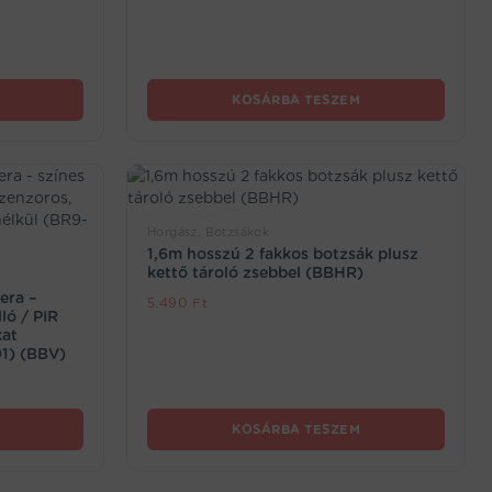
KOSÁRBA TESZEM
Horgász, Botzsákok
1,6m hosszú 2 fakkos botzsák plusz
kettő tároló zsebbel (BBHR)
era –
5.490
Ft
ló / PIR
kat
01) (BBV)
KOSÁRBA TESZEM