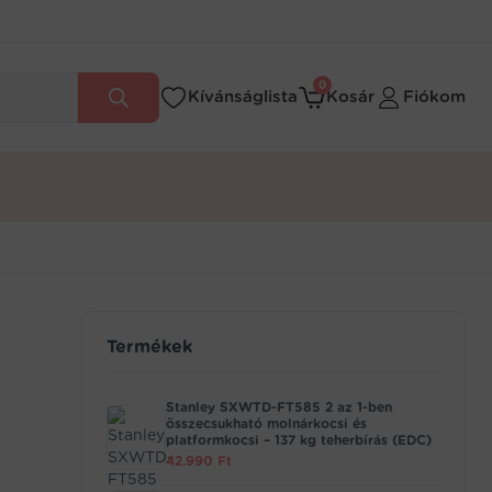
0
Kívánságlista
Kosár
Fiókom
Termékek
Stanley SXWTD-FT585 2 az 1-ben
összecsukható molnárkocsi és
platformkocsi – 137 kg teherbírás (EDC)
42.990
Ft