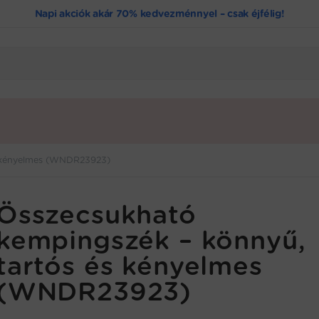
Napi akciók akár 70% kedvezménnyel – csak éjfélig!
s kényelmes (WNDR23923)
Összecsukható
kempingszék – könnyű,
tartós és kényelmes
(WNDR23923)