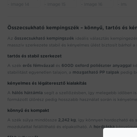
Összecsukható kempingszék – könnyű, tartós és k
Az
összecsukható kempingszék
ideális választás kempingezé
masszív szerkezete stabil és kényelmes ülést biztosít bárhol a
tartós és stabil szerkezet
A szék
erős fémvázzal
és
600D oxford poliészter anyaggal
ké
stabilitást egyenetlen talajon, a
mozgatható PP talpak
pedig bi
kényelmes és légáteresztő kialakítás
A
hálós háttámla
segít a szellőzésben, így melegebb időben i
formázott ülőrész pedig hosszabb használat során is kényelm
könnyű és kompakt
A szék súlya mindössze
2,242 kg
, így könnyen hordozható és s
mozdulattal felállítható és elpakolható. A
hordtáska
kényelmes 