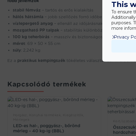
főbb jellemzők
This w
stabil fémváz
– tartós és erős kialakítás
To ensure t
hálós háttámla
– jobb szellőzés forró időben
Additionall
purposes. T
vízlepergető anyag
– ellenáll az időjárásnak
more inform
mozgatható PP talpak
– stabilitás különböző terepeken
100 kg teherbírás
– masszív és biztonságos
Privacy Po
méret
: 69 × 50 × 55 cm
súly
: 2,242 kg
Ez a
praktikus kempingszék
tökéletes választás bárkinek, aki 
Kapcsolódó termékek
Horgász, Konyhai termékek, Kiegészítők,
Mérlegek
Kert/szabadid
LED-es hal-, poggyász-, bőrönd
Összecsuk
mérleg – 40 kg-ig (BBL)
hordozható