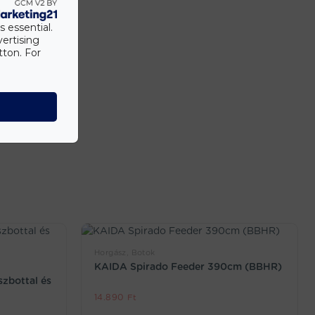
s essential.
vertising
tton. For
Horgász, Botok
KAIDA Spirado Feeder 390cm (BBHR)
szbottal és
14.890
Ft