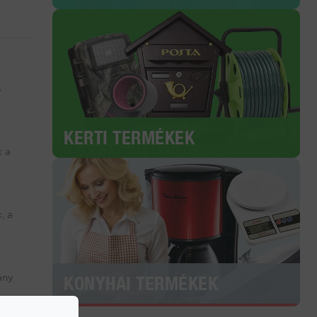
s
KERTI TERMÉKEK
k a
, a
ány
KONYHAI TERMÉKEK