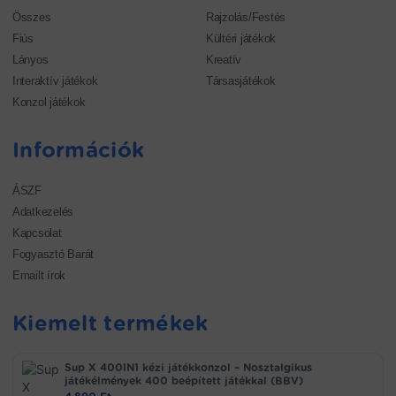
Összes
Rajzolás/Festés
Fiús
Kültéri játékok
Lányos
Kreatív
Interaktív játékok
Társasjátékok
Konzol játékok
Információk
ÁSZF
Adatkezelés
Kapcsolat
Fogyasztó Barát
Emailt írok
Kiemelt termékek
Sup X 400IN1 kézi játékkonzol – Nosztalgikus
játékélmények 400 beépített játékkal (BBV)