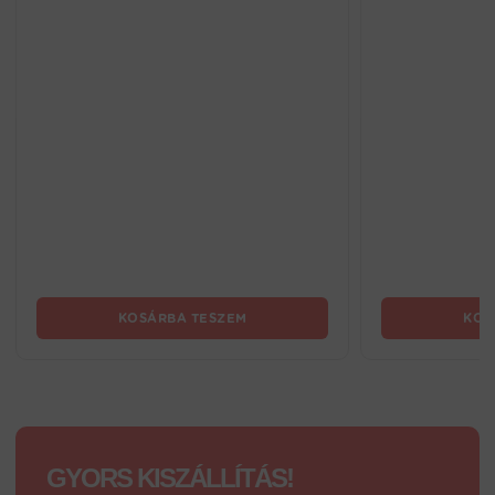
KOSÁRBA TESZEM
KOS
GYORS KISZÁLLÍTÁS!