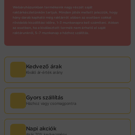
Webáruházunkban termékeink nagy részét saját
raktárkészletünkön tartjuk. Minden játék mellett jelezzük, hogy
hány darab kapható még raktárról: ebben az esetben sokkal
rövidebb kiszállítási időre, 1–3 munkanapra kell számítani. Abban
az esetben, ha a kiválasztott termék nem érhető el saját
raktárunkról, 5–7 munkanap a házhoz szállítás.
Kedvező árak
Kiváló ár-érték arány
Gyors szállítás
Házhoz vagy csomagpontra
Napi akciók
Akár 70% kedvezmény