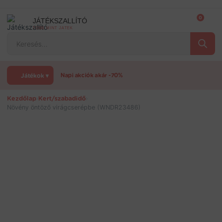
Ugrás
a
0
JÁTÉKSZALLÍTÓ
tartalomra
TÖBB MINT JÁTÉK
Products
search
Játékok ▾
Napi akciók akár -70%
Kezdőlap
›
Kert/szabadidő
›
Növény öntöző virágcserépbe (WNDR23486)