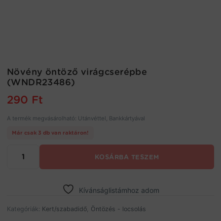
Növény öntöző virágcserépbe
(WNDR23486)
290
Ft
A termék megvásárolható: Utánvéttel, Bankkártyával
Már csak 3 db van raktáron!
Növény
KOSÁRBA TESZEM
öntöző
virágcserépbe
(WNDR23486)
mennyiség
Kívánságlistámhoz adom
Kategóriák:
Kert/szabadidő
,
Öntözés - locsolás