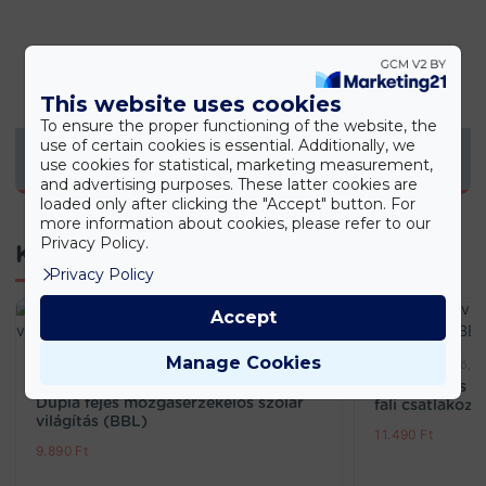
This website uses cookies
To ensure the proper functioning of the website, the
use of certain cookies is essential. Additionally, we
KONYHAI TERMÉKEK
use cookies for statistical, marketing measurement,
and advertising purposes. These latter cookies are
loaded only after clicking the "Accept" button. For
more information about cookies, please refer to our
Privacy Policy.
Kapcsolódó termékek
Privacy Policy
Accept
Manage Cookies
Kert/szabadidő, Műszaki, LED világítás, Szolár,
Kert/szabadidő, O
napelemes lámpák, Kültéri világítás
LED kijelzős v
Dupla fejes mozgásérzékelős szolár
fali csatlakoz
világítás (BBL)
11.490
Ft
9.890
Ft