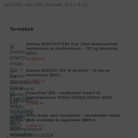
ADATOK– szín: zöld; méretek: 13,5 x 6 cm;
Termékek
Stanley SXWTD-FT585 2 az 1-ben összecsukható
molnárkocsi és platformkocsi – 137 kg teherbírás
(EDC)
42.990
Ft
Stanley SDH700 700 W ütvefúró – 13 mm-es
tokmánnyal (EDC)
20.990
Ft
PowerStart Q15 – hordozható bikázó és
légkompresszor 1000A/2000A/2500A (BBD)
37.990
Ft
Retro Kresz teszt társasjáték – közlekedési oktató
játék kicsiknek és nagyoknak (BBMJ)
5.890
Ft