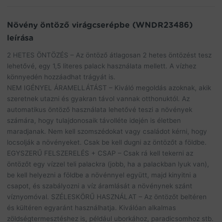
Növény öntöző virágcserépbe (WNDR23486)
leírása
2 HETES ÖNTÖZÉS – Az öntöző átlagosan 2 hetes öntözést tesz
lehetővé, egy 1,5 literes palack használata mellett. A vízhez
könnyedén hozzáadhat trágyát is.
NEM IGÉNYEL ÁRAMELLÁTÁST – Kiváló megoldás azoknak, akik
szeretnek utazni és gyakran távol vannak otthonuktól. Az
automatikus öntöző használata lehetővé teszi a növények
számára, hogy tulajdonosaik távolléte idején is életben
maradjanak. Nem kell szomszédokat vagy családot kérni, hogy
locsolják a növényeket. Csak be kell dugni az öntözőt a földbe.
EGYSZERŰ FELSZERELÉS + CSAP – Csak rá kell tekerni az
öntözőt egy vízzel teli palackra (jobb, ha a palackban lyuk van),
be kell helyezni a földbe a növénnyel együtt, majd kinyitni a
csapot, és szabályozni a víz áramlását a növénynek szánt
víznyomóval. SZÉLESKÖRŰ HASZNÁLAT – Az öntözőt beltéren
és kültéren egyaránt használhatja. Kiválóan alkalmas
zöldségtermesztéshez is, például uborkához, paradicsomhoz stb.