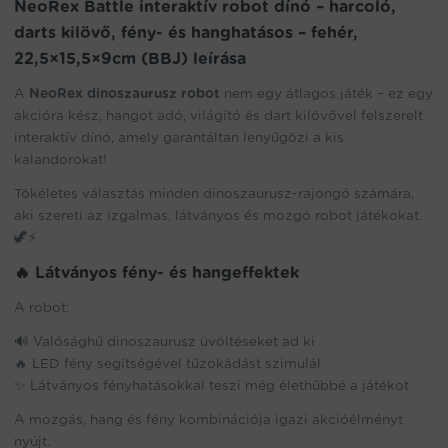
NeoRex Battle interaktív robot dínó – harcoló,
hanghatásos
darts kilövő, fény- és hanghatásos – fehér,
-
fehér,
22,5×15,5×9cm (BBJ) leírása
22,5×15,5×9cm
A
NeoRex dinoszaurusz robot
nem egy átlagos játék – ez egy
(BBJ)
mennyiség
akcióra kész, hangot adó, világító és dart kilövővel felszerelt
interaktív dínó, amely garantáltan lenyűgözi a kis
kalandorokat!
Tökéletes választás minden dinoszaurusz-rajongó számára,
aki szereti az izgalmas, látványos és mozgó robot játékokat.
🦖⚡
🔥 Látványos fény- és hangeffektek
A robot:
🔊 Valósághű dinoszaurusz üvöltéseket ad ki
🔥 LED fény segítségével tűzokádást szimulál
✨ Látványos fényhatásokkal teszi még élethűbbé a játékot
A mozgás, hang és fény kombinációja igazi akcióélményt
nyújt.