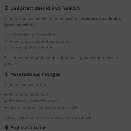
🎯 Beépített dart kilövő funkció
A dinoszaurusz egyik különlegessége a
beépített nyílindító
(dart launcher)
:
✔ Helyezd be a lövedéket
✔ Nyomd meg a betöltés gombot
✔ A robot kilövi a dartot
Ez a funkció még dinamikusabbá és izgalmasabbá teszi a
játékot.
🤖 Automatikus mozgás
A dinoszaurusz robot:
➡️ Magától előre halad
➡️ Interaktív mozgást végez
➡️ Akció közben hangot és fényt ad ki
Valódi robot élményt biztosít a gyerekeknek.
🧠 Fejlesztő hatás