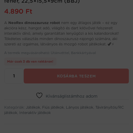
fehér, 22,5×15,5×9cm (BBJ)
4.890
Ft
A
NeoRex dinoszaurusz robot
nem egy átlagos játék – ez egy
akcióra kész, hangot adó, világító és dart kilövővel felszerelt
interaktív dínó, amely garantáltan lenyűgözi a kis kalandorokat!
Tökéletes választás minden dinoszaurusz-rajongó számára, aki
szereti az izgalmas, látványos és mozgó robot játékokat. 🦖⚡
A termék megvásárolható: Utánvéttel, Bankkártyával
Már csak 3 db van raktáron!
NeoRex
KOSÁRBA TESZEM
Battle
interaktív
robot
dínó
Kívánságlistámhoz adom
–
Kategóriák:
harcoló,
Játékok
,
Fiús játékok
,
Lányos játékok
,
Távirányítós/RC
játékok
,
Interaktív játékok
darts
kilövő,
fény-
és