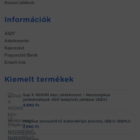
Konzol játékok
Információk
ÁSZF
Adatkezelés
Kapcsolat
Fogyasztó Barát
Emailt írok
Kiemelt termékek
Sup X 400IN1 kézi játékkonzol – Nosztalgikus
játékélmények 400 beépített játékkal (BBV)
4.890
Ft
Mágikus sorozatlövő buborékfújó pisztoly (BBJ) (BBMJ)
2.990
Ft