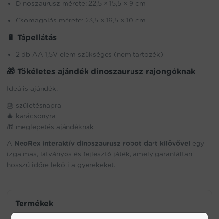
Dinoszaurusz mérete: 22,5 × 15,5 × 9 cm
Csomagolás mérete: 23,5 × 16,5 × 10 cm
🔋 Tápellátás
2 db AA 1,5V elem szükséges (nem tartozék)
🎁 Tökéletes ajándék dinoszaurusz rajongóknak
Ideális ajándék:
🎂 születésnapra
🎄 karácsonyra
🎁 meglepetés ajándéknak
A
NeoRex interaktív dinoszaurusz robot dart kilövővel
egy
izgalmas, látványos és fejlesztő játék, amely garantáltan
hosszú időre leköti a gyerekeket.
Termékek