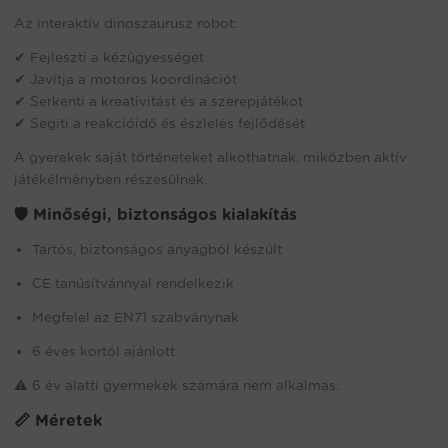
Az interaktív dinoszaurusz robot:
✔ Fejleszti a kézügyességet
✔ Javítja a motoros koordinációt
✔ Serkenti a kreativitást és a szerepjátékot
✔ Segíti a reakcióidő és észlelés fejlődését
A gyerekek saját történeteket alkothatnak, miközben aktív
játékélményben részesülnek.
🛡 Minőségi, biztonságos kialakítás
Tartós, biztonságos anyagból készült
CE tanúsítvánnyal rendelkezik
Megfelel az EN71 szabványnak
6 éves kortól ajánlott
⚠ 6 év alatti gyermekek számára nem alkalmas.
📏 Méretek