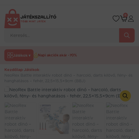
Ugrás
a
tartalomra
0
JÁTÉKSZALLÍTÓ
TÖBB MINT JÁTÉK
Products
search
Játékok ▾
Napi akciók akár -70%
Kezdőlap
›
Játékok
›
NeoRex Battle interaktív robot dínó – harcoló, darts kilövő, fény- és
hanghatásos – fehér, 22,5×15,5×9cm (BBJ)