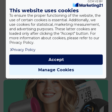
Stanley SXWTD-FT585 2 az 1-ben összecsukható
molnárkocsi és platformkocsi – 137 kg teherbírás
This website uses cookies
(EDC)
To ensure the proper functioning of the website, the
42.990
Ft
use of certain cookies is essential. Additionally, we
use cookies for statistical, marketing measurement,
Stanley SDH700 700 W ütvefúró – 13 mm-es
and advertising purposes. These latter cookies are
tokmánnyal (EDC)
loaded only after clicking the "Accept" button. For
20.990
Ft
more information about cookies, please refer to our
Privacy Policy.
PowerStart Q15 – hordozható bikázó és
légkompresszor 1000A/2000A/2500A (BBD)
Privacy Policy
37.990
Ft
Accept
Retro Kresz teszt társasjáték – közlekedési oktató
játék kicsiknek és nagyoknak (BBMJ)
Manage Cookies
5.890
Ft