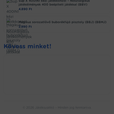
Sup X 400IN1 kézi játékkonzol – Nosztalgikus
játékélmények 400 beépített játékkal (BBV)
4.890
Ft
Mágikus sorozatlövő buborékfújó pisztoly (BBJ) (BBMJ)
2.990
Ft
Kövess minket!
© 2026 Játékszallító – Minden jog fenntartva.