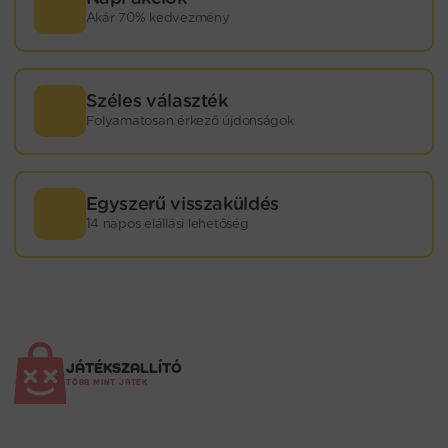
Akár 70% kedvezmény
Széles választék
Folyamatosan érkező újdonságok
Egyszerű visszaküldés
14 napos elállási lehetőség
JÁTÉKSZALLÍTÓ
TÖBB MINT JÁTÉK