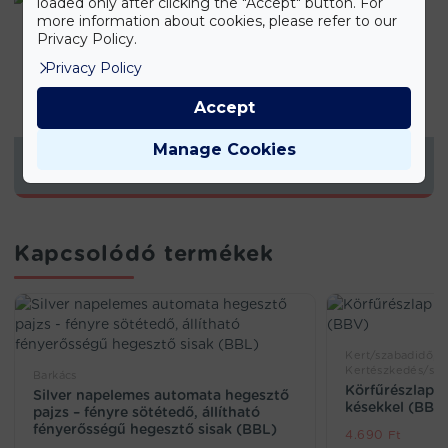
loaded only after clicking the "Accept" button. For
more information about cookies, please refer to our
Privacy Policy.
Privacy Policy
Accept
Manage Cookies
KONYHAI TERMÉKEK
Kapcsolódó termékek
Kert/szabadidő, B
Kertészkedés/sz
Barkács
Körfűrészlap 
Silver napelemes automata hegesztő
késekkel (BBV
pajzs – fényre sötétedő, állítható
fényerősségű hegesztő sisak (BBL)
4.690
Ft