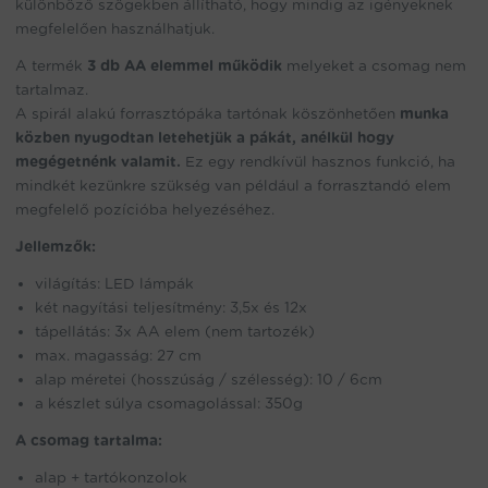
különböző szögekben állítható, hogy mindig az igényeknek
megfelelően használhatjuk.
A termék
3 db AA elemmel működik
melyeket a csomag nem
tartalmaz.
A spirál alakú forrasztópáka tartónak köszönhetően
munka
közben nyugodtan letehetjük a pákát, anélkül hogy
megégetnénk valamit.
Ez egy rendkívül hasznos funkció, ha
mindkét kezünkre szükség van például a forrasztandó elem
megfelelő pozícióba helyezéséhez.
Jellemzők:
világítás: LED lámpák
két nagyítási teljesítmény: 3,5x és 12x
tápellátás: 3x AA elem (nem tartozék)
max. magasság: 27 cm
alap méretei (hosszúság / szélesség): 10 / 6cm
a készlet súlya csomagolással: 350g
A csomag tartalma:
alap + tartókonzolok