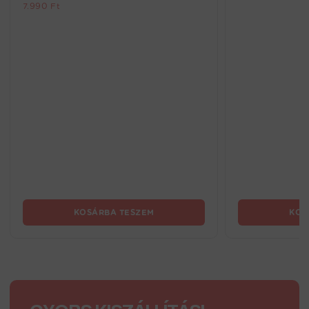
7.990
Ft
KOSÁRBA TESZEM
KOS