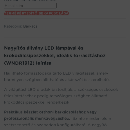
Enter
your
TERMÉKÉRTESÍTŐ BEKAPCSOLÁSA
email
address
Kategória:
Barkács
to
join
the
waitlist
Nagyítós állvány LED lámpával és
for
krokodilcsipeszekkel, ideális forrasztáshoz
this
(WNDR1912) leírása
product
Hajlítható forrasztópáka tartó LED világítással, amely
bármilyen szögben állítható és akár szét is szerelhető.
A világítást LED diódák biztosítják, a szükséges eszközök
felcsíptetéséhez pedig tetszőleges szögben állítható
krokodilcsipeszekkel rendelkezik.
Praktikus készlet otthoni barkácsoláshoz vagy
professzionális munkavégzéshez.
Szinte minden elem
szétszedhető és szabadon konfigurálható. A nagyító