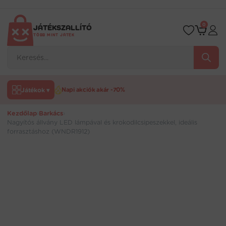
Ugrás
a
tartalomra
0
JÁTÉKSZALLÍTÓ
TÖBB MINT JÁTÉK
Products
search
Játékok ▾
Napi akciók akár -70%
Kezdőlap
›
Barkács
›
Nagyítós állvány LED lámpával és krokodilcsipeszekkel, ideális
forrasztáshoz (WNDR1912)