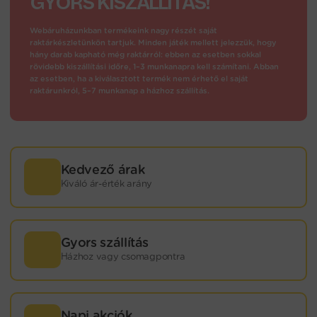
GYORS KISZÁLLÍTÁS!
Webáruházunkban termékeink nagy részét saját
raktárkészletünkön tartjuk. Minden játék mellett jelezzük, hogy
hány darab kapható még raktárról: ebben az esetben sokkal
rövidebb kiszállítási időre, 1–3 munkanapra kell számítani. Abban
az esetben, ha a kiválasztott termék nem érhető el saját
raktárunkról, 5–7 munkanap a házhoz szállítás.
Kedvező árak
Kiváló ár-érték arány
Gyors szállítás
Házhoz vagy csomagpontra
Napi akciók