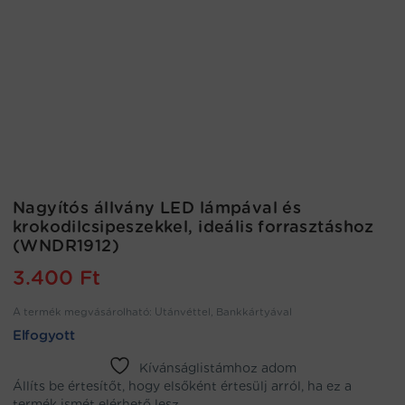
Nagyítós állvány LED lámpával és
krokodilcsipeszekkel, ideális forrasztáshoz
(WNDR1912)
3.400
Ft
A termék megvásárolható: Utánvéttel, Bankkártyával
Elfogyott
Kívánságlistámhoz adom
Állíts be értesítőt, hogy elsőként értesülj arról, ha ez a
termék ismét elérhető lesz.