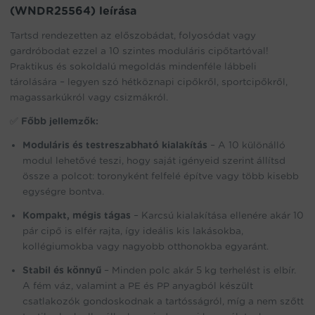
(WNDR25564) leírása
product
Tartsd rendezetten az előszobádat, folyosódat vagy
gardróbodat ezzel a 10 szintes moduláris cipőtartóval!
Praktikus és sokoldalú megoldás mindenféle lábbeli
tárolására – legyen szó hétköznapi cipőkről, sportcipőkről,
magassarkúkról vagy csizmákról.
✅
Főbb jellemzők:
Moduláris és testreszabható kialakítás
– A 10 különálló
modul lehetővé teszi, hogy saját igényeid szerint állítsd
össze a polcot: toronyként felfelé építve vagy több kisebb
egységre bontva.
Kompakt, mégis tágas
– Karcsú kialakítása ellenére akár 10
pár cipő is elfér rajta, így ideális kis lakásokba,
kollégiumokba vagy nagyobb otthonokba egyaránt.
Stabil és könnyű
– Minden polc akár 5 kg terhelést is elbír.
A fém váz, valamint a PE és PP anyagból készült
csatlakozók gondoskodnak a tartósságról, míg a nem szőtt