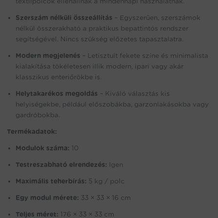
textilpolcok ellenállnak a mindennapi használatnak.
Szerszám nélküli összeállítás
– Egyszerűen, szerszámok
nélkül összerakható a praktikus bepattintós rendszer
segítségével. Nincs szükség előzetes tapasztalatra.
Modern megjelenés
– Letisztult fekete színe és minimalista
kialakítása tökéletesen illik modern, ipari vagy akár
klasszikus enteriőrökbe is.
Helytakarékos megoldás
– Kiváló választás kis
helyiségekbe, például előszobákba, garzonlakásokba vagy
gardróbokba.
Termékadatok:
Modulok száma:
10
Testreszabható elrendezés:
Igen
Maximális teherbírás:
5 kg / polc
Egy modul mérete:
33 × 33 × 16 cm
Teljes méret:
176 × 33 × 33 cm