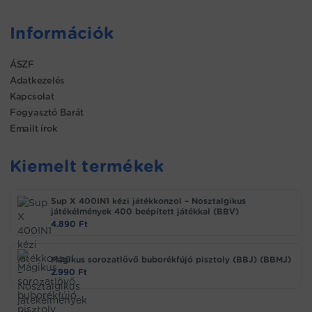
Információk
ÁSZF
Adatkezelés
Kapcsolat
Fogyasztó Barát
Emailt írok
Kiemelt termékek
Sup X 400IN1 kézi játékkonzol – Nosztalgikus
játékélmények 400 beépített játékkal (BBV)
4.890
Ft
Mágikus sorozatlövő buborékfújó pisztoly (BBJ) (BBMJ)
2.990
Ft