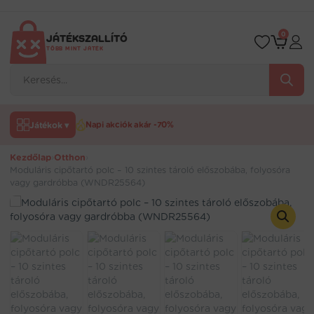
Ugrás
a
tartalomra
0
JÁTÉKSZALLÍTÓ
TÖBB MINT JÁTÉK
Products
search
Játékok ▾
Napi akciók akár -70%
Kezdőlap
›
Otthon
›
Moduláris cipőtartó polc – 10 szintes tároló előszobába, folyosóra
vagy gardróbba (WNDR25564)