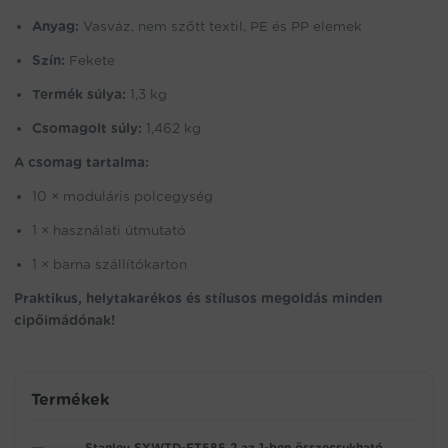
Anyag:
Vasváz, nem szőtt textil, PE és PP elemek
Szín:
Fekete
Termék súlya:
1,3 kg
Csomagolt súly:
1,462 kg
A csomag tartalma:
10 × moduláris polcegység
1 × használati útmutató
1 × barna szállítókarton
Praktikus, helytakarékos és stílusos megoldás minden
cipőimádónak!
Termékek
Stanley SXWTD-FT585 2 az 1-ben összecsukható