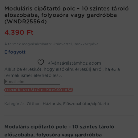
Moduláris cipőtartó polc – 10 szintes tároló
előszobába, folyosóra vagy gardróbba
(WNDR25564)
4.390
Ft
A termék megvásárolható: Utánvéttel, Bankkártyával
Elfogyott
Kívánságlistámhoz adom
Állíts be értesítőt, hogy elsőként értesülj arról, ha ez a
termék ismét elérhető lesz.
Enter
your
TERMÉKÉRTESÍTŐ BEKAPCSOLÁSA
email
address
Kategóriák:
Otthon
,
Háztartás
,
Előszobabútor/cipőtartó
to
join
the
waitlist
Moduláris cipőtartó polc – 10 szintes tároló
for
előszobába, folyosóra vagy gardróbba
this