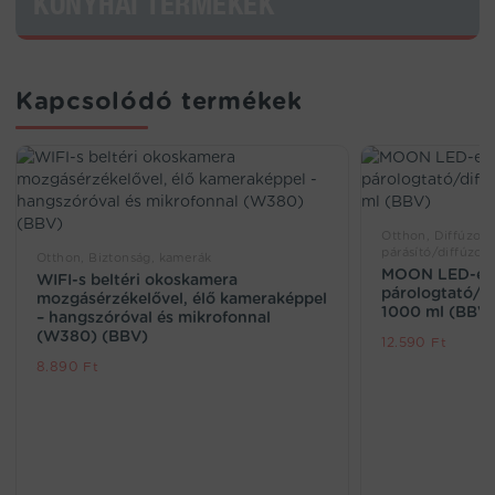
KONYHAI TERMÉKEK
Kapcsolódó termékek
Otthon, Diffúzoro
párásító/diffúzor
Otthon, Biztonság, kamerák
MOON LED-es 
WIFI-s beltéri okoskamera
párologtató/di
mozgásérzékelővel, élő kameraképpel
1000 ml (BBV
– hangszóróval és mikrofonnal
(W380) (BBV)
12.590
Ft
8.890
Ft