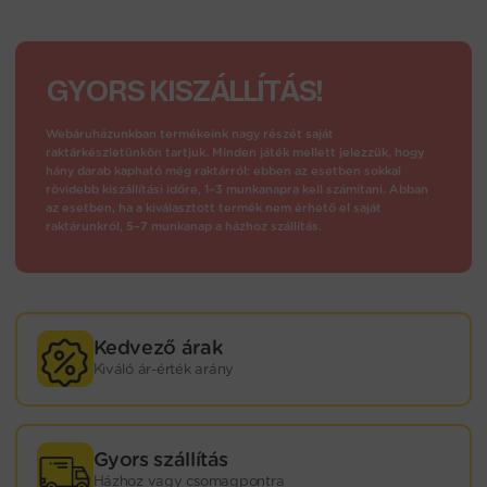
GYORS KISZÁLLÍTÁS!
Webáruházunkban termékeink nagy részét saját
raktárkészletünkön tartjuk. Minden játék mellett jelezzük, hogy
hány darab kapható még raktárról: ebben az esetben sokkal
rövidebb kiszállítási időre, 1–3 munkanapra kell számítani. Abban
az esetben, ha a kiválasztott termék nem érhető el saját
raktárunkról, 5–7 munkanap a házhoz szállítás.
Kedvező árak
Kiváló ár-érték arány
Gyors szállítás
Házhoz vagy csomagpontra