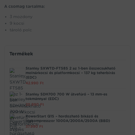
A csomag tartalma:
3 mozdony
9 kocsi
tároló polc
Termékek
Stanley SXWTD-FT585 2 az 1-ben összecsukható
molnárkocsi és platformkocsi – 137 kg teherbírás
(EDC)
42.990
Ft
Stanley SDH700 700 W ütvefúró – 13 mm-es
tokmánnyal (EDC)
20.990
Ft
PowerStart Q15 – hordozható bikázó és
légkompresszor 1000A/2000A/2500A (BBD)
37.990
Ft