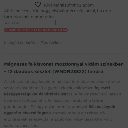
Kívánságlistámhoz adom
Állíts be értesítőt, hogy elsőként értesülj arról, ha ez a
termék ismét elérhető lesz.
Enter
your
TERMÉKÉRTESÍTŐ BEKAPCSOLÁSA
email
address
Kategóriák:
Játékok
,
Fiús játékok
to
join
the
waitlist
Mágneses fa kisvonat mozdonnyal vidám színekben
for
– 12 darabos készlet (WNDR23522) leírása
this
product
A fa kisvonat egy kiváló minőségű termék, amely sok órányi
szórakozást biztosít a gyerekeknek, miközben
fejleszti
kézügyességüket és térlátásukat
is. A favonattal való játék a
gyermek fantáziáját is fejleszti, és megtanítja térben
gondolkodni. Ez egy olyan termék, amelyet
fiúk és lányok
egyaránt élvezni fognak.
Remek módja a szabadidő
eltöltésének és egyúttal a szülőkkel vagy társaikkal való
szórakozásnak is.