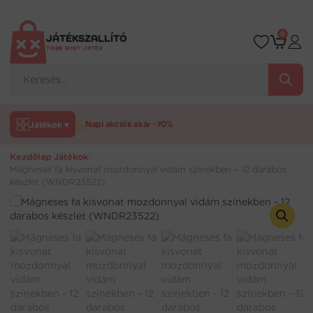
Ugrás
a
tartalomra
0
JÁTÉKSZALLÍTÓ
TÖBB MINT JÁTÉK
Products
search
Játékok ▾
Napi akciók akár -70%
Kezdőlap
›
Játékok
›
Mágneses fa kisvonat mozdonnyal vidám színekben – 12 darabos
készlet (WNDR23522)