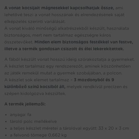
A vonat kocsijait mágnesekkel kapcsolhatjuk össze,
ami
lehetővé teszi a vonat hosszának és elrendezésének saját
elképzelés szerinti variálását.
A vonat kiváló minőségű alkatrészekből készült, használata
biztonságos, mert nem tartalmaz egészségre káros
összetevőket.
Minden elem biztonságos festékkel van festve,
illetve a termék gondosan csiszolt és élei lekerekítettek.
A fából készült vonat hosszú ideig szórakoztatja a gyermeket.
A készlet tartalmaz egy rendszerezőt, aminek köszönhetően
az játék remekül mutat a gyermek szobájában, a polcon.
A készlet sok elemet tartalmaz –
3 mozdonyból és 9
különböző színű kocsiból áll,
melyek rendkívül precízen és
szépen kidolgozva készültek.
A termék jellemzői:
anyaga: fa
tároló polc mellékelve
a teljes készlet méretei a tárolóval együtt: 33 x 20 x 3 cm
a felvonó tömege 0,662 kg