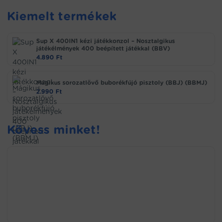
Kiemelt termékek
Sup X 400IN1 kézi játékkonzol – Nosztalgikus
játékélmények 400 beépített játékkal (BBV)
4.890
Ft
Mágikus sorozatlövő buborékfújó pisztoly (BBJ) (BBMJ)
2.990
Ft
Kövess minket!