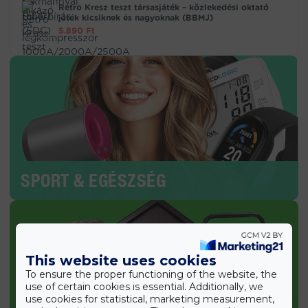
Retro Kresz teszt társasjáték – közlekedési oktató
játék kicsiknek és nagyoknak (BBMJ)
5.890
Ft
SPORT & EGÉSZSÉG
This website uses cookies
To ensure the proper functioning of the website, the
use of certain cookies is essential. Additionally, we
use cookies for statistical, marketing measurement,