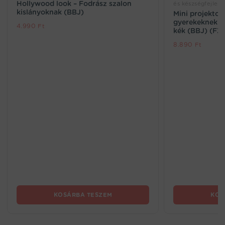
Hollywood look – Fodrász szalon
és készségfejlesz
kislányoknak (BBJ)
Mini projektor
gyerekeknek – f
4.990
Ft
kék (BBJ) (FX
8.890
Ft
KOSÁRBA TESZEM
KOS