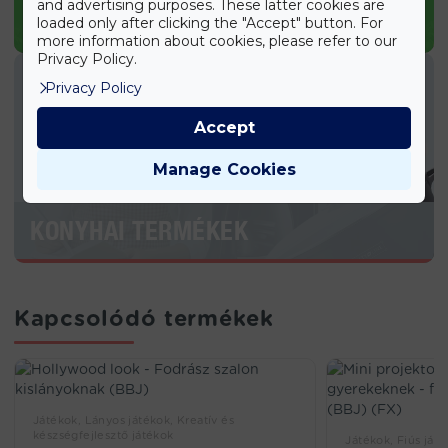
and advertising purposes. These latter cookies are
KERTI TERMÉKEK
loaded only after clicking the "Accept" button. For
more information about cookies, please refer to our
Privacy Policy.
Privacy Policy
Accept
Manage Cookies
KONYHAI TERMÉKEK
Kapcsolódó termékek
Játékok, Lányos játékok, Kreatív és
készségfejlesztő játékok
Játékok, Fiús játé