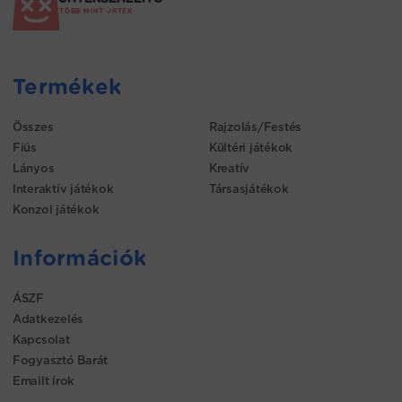
TÖBB MINT JÁTÉK
Termékek
Összes
Rajzolás/Festés
Fiús
Kültéri játékok
Lányos
Kreatív
Interaktív játékok
Társasjátékok
Konzol játékok
Információk
ÁSZF
Adatkezelés
Kapcsolat
Fogyasztó Barát
Emailt írok