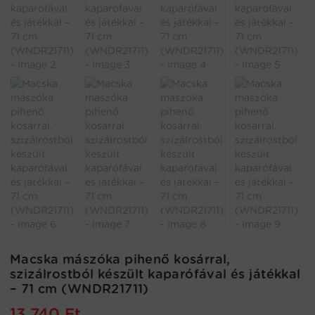
Macska mászóka pihenő kosárral,
szizálrostból készült kaparófával és játékkal
– 71 cm (WNDR21711)
13.740
Ft