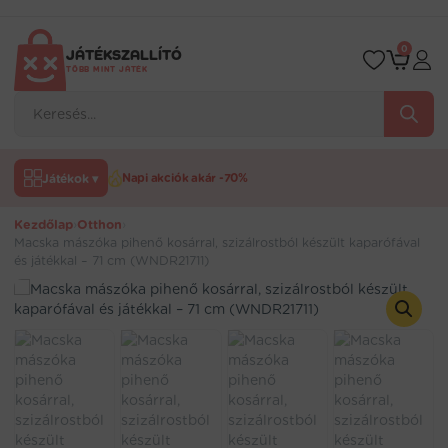
Ugrás
a
tartalomra
0
JÁTÉKSZALLÍTÓ
TÖBB MINT JÁTÉK
Products
search
Játékok ▾
Napi akciók akár -70%
Kezdőlap
›
Otthon
›
Macska mászóka pihenő kosárral, szizálrostból készült kaparófával
és játékkal – 71 cm (WNDR21711)