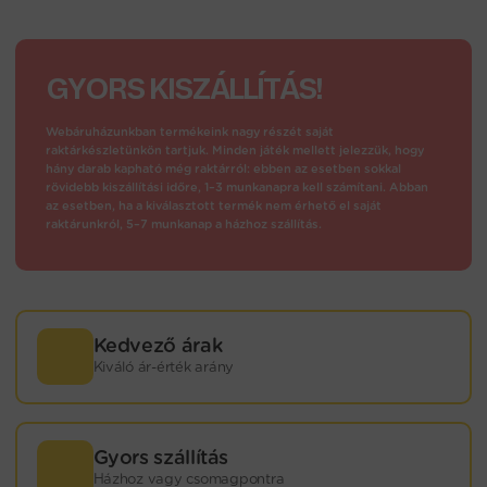
GYORS KISZÁLLÍTÁS!
Webáruházunkban termékeink nagy részét saját
raktárkészletünkön tartjuk. Minden játék mellett jelezzük, hogy
hány darab kapható még raktárról: ebben az esetben sokkal
rövidebb kiszállítási időre, 1–3 munkanapra kell számítani. Abban
az esetben, ha a kiválasztott termék nem érhető el saját
raktárunkról, 5–7 munkanap a házhoz szállítás.
Kedvező árak
Kiváló ár-érték arány
Gyors szállítás
Házhoz vagy csomagpontra