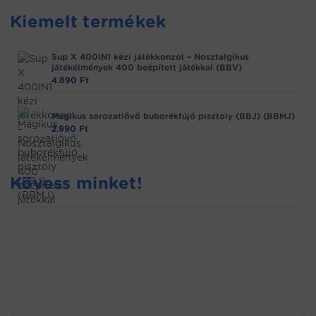
Kiemelt termékek
Sup X 400IN1 kézi játékkonzol – Nosztalgikus
játékélmények 400 beépített játékkal (BBV)
4.890
Ft
Mágikus sorozatlövő buborékfújó pisztoly (BBJ) (BBMJ)
2.990
Ft
Kövess minket!