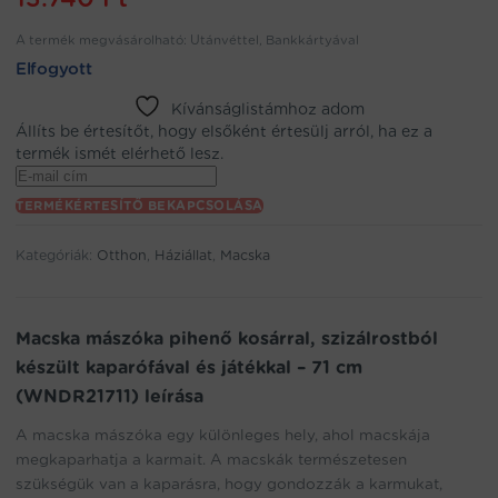
A termék megvásárolható: Utánvéttel, Bankkártyával
Elfogyott
Kívánságlistámhoz adom
Állíts be értesítőt, hogy elsőként értesülj arról, ha ez a
termék ismét elérhető lesz.
Enter
your
TERMÉKÉRTESÍTŐ BEKAPCSOLÁSA
email
address
Kategóriák:
Otthon
,
Háziállat
,
Macska
to
join
the
waitlist
Macska mászóka pihenő kosárral, szizálrostból
for
készült kaparófával és játékkal – 71 cm
this
(WNDR21711) leírása
product
A macska mászóka egy különleges hely, ahol macskája
megkaparhatja a karmait. A macskák természetesen
szükségük van a kaparásra, hogy gondozzák a karmukat,