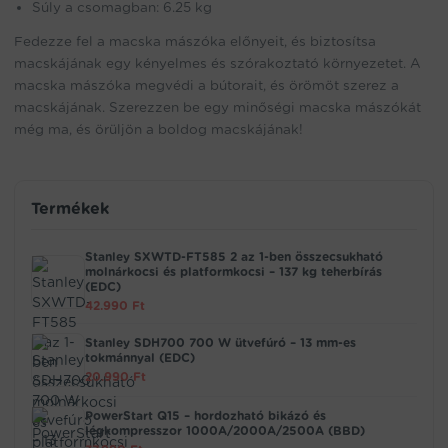
Súly a csomagban: 6.25 kg
Fedezze fel a macska mászóka előnyeit, és biztosítsa
macskájának egy kényelmes és szórakoztató környezetet. A
macska mászóka megvédi a bútorait, és örömöt szerez a
macskájának. Szerezzen be egy minőségi macska mászókát
még ma, és örüljön a boldog macskájának!
Termékek
Stanley SXWTD-FT585 2 az 1-ben összecsukható
molnárkocsi és platformkocsi – 137 kg teherbírás
(EDC)
42.990
Ft
Stanley SDH700 700 W ütvefúró – 13 mm-es
tokmánnyal (EDC)
20.990
Ft
PowerStart Q15 – hordozható bikázó és
légkompresszor 1000A/2000A/2500A (BBD)