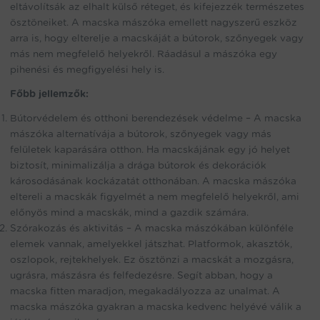
eltávolítsák az elhalt külső réteget, és kifejezzék természetes
ösztöneiket. A macska mászóka emellett nagyszerű eszköz
arra is, hogy elterelje a macskáját a bútorok, szőnyegek vagy
más nem megfelelő helyekről. Ráadásul a mászóka egy
pihenési és megfigyelési hely is.
Főbb jellemzők:
Bútorvédelem és otthoni berendezések védelme – A macska
mászóka alternatívája a bútorok, szőnyegek vagy más
felületek kaparására otthon. Ha macskájának egy jó helyet
biztosít, minimalizálja a drága bútorok és dekorációk
károsodásának kockázatát otthonában. A macska mászóka
eltereli a macskák figyelmét a nem megfelelő helyekről, ami
előnyös mind a macskák, mind a gazdik számára.
Szórakozás és aktivitás – A macska mászókában különféle
elemek vannak, amelyekkel játszhat. Platformok, akasztók,
oszlopok, rejtekhelyek. Ez ösztönzi a macskát a mozgásra,
ugrásra, mászásra és felfedezésre. Segít abban, hogy a
macska fitten maradjon, megakadályozza az unalmat. A
macska mászóka gyakran a macska kedvenc helyévé válik a