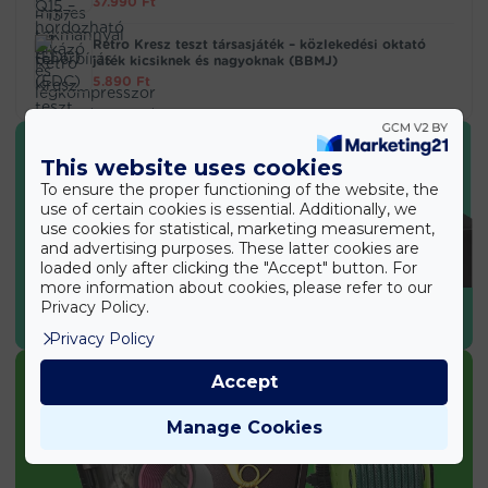
37.990
Ft
Retro Kresz teszt társasjáték – közlekedési oktató
játék kicsiknek és nagyoknak (BBMJ)
5.890
Ft
This website uses cookies
To ensure the proper functioning of the website, the
use of certain cookies is essential. Additionally, we
use cookies for statistical, marketing measurement,
and advertising purposes. These latter cookies are
loaded only after clicking the "Accept" button. For
more information about cookies, please refer to our
Privacy Policy.
SPORT & EGÉSZSÉG
Privacy Policy
Accept
Manage Cookies