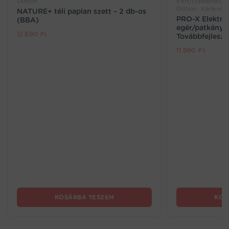
Otthon
Kert/szabadidő, Ro
Otthon, Kártevők
NATURE+ téli paplan szett – 2 db-os
PRO-X Elektr
(BBA)
egér/patkányc
12.890
Ft
Továbbfejleszt
11.990
Ft
KOSÁRBA TESZEM
KOS