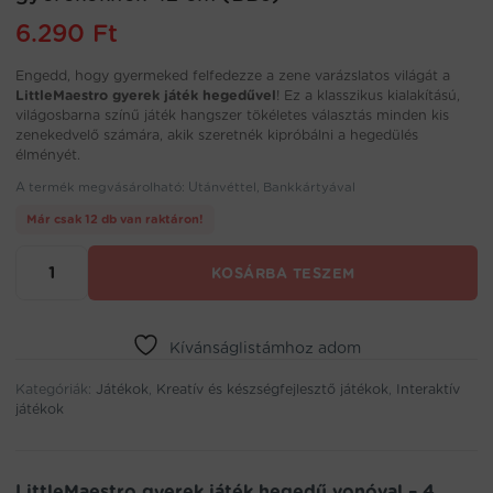
6.290
Ft
Engedd, hogy gyermeked felfedezze a zene varázslatos világát a
LittleMaestro gyerek játék hegedűvel
! Ez a klasszikus kialakítású,
világosbarna színű játék hangszer tökéletes választás minden kis
zenekedvelő számára, akik szeretnék kipróbálni a hegedülés
élményét.
A termék megvásárolható: Utánvéttel, Bankkártyával
Már csak 12 db van raktáron!
LittleMaestro
KOSÁRBA TESZEM
gyerek
játék
hegedű
vonóval
Kívánságlistámhoz adom
–
Kategóriák:
4
Játékok
,
Kreatív és készségfejlesztő játékok
,
Interaktív
játékok
húros
klasszikus
játék
hangszer
LittleMaestro gyerek játék hegedű vonóval – 4