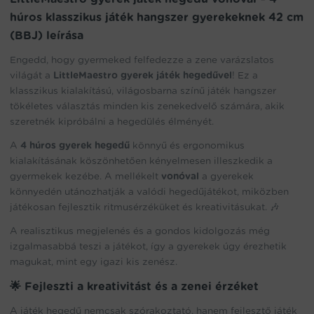
gyerekeknek
húros klasszikus játék hangszer gyerekeknek 42 cm
42
cm
(BBJ) leírása
(BBJ)
Engedd, hogy gyermeked felfedezze a zene varázslatos
mennyiség
világát a
LittleMaestro gyerek játék hegedűvel
! Ez a
klasszikus kialakítású, világosbarna színű játék hangszer
tökéletes választás minden kis zenekedvelő számára, akik
szeretnék kipróbálni a hegedülés élményét.
A
4 húros gyerek hegedű
könnyű és ergonomikus
kialakításának köszönhetően kényelmesen illeszkedik a
gyermekek kezébe. A mellékelt
vonóval
a gyerekek
könnyedén utánozhatják a valódi hegedűjátékot, miközben
játékosan fejlesztik ritmusérzéküket és kreativitásukat. 🎶
A realisztikus megjelenés és a gondos kidolgozás még
izgalmasabbá teszi a játékot, így a gyerekek úgy érezhetik
magukat, mint egy igazi kis zenész.
🌟 Fejleszti a kreativitást és a zenei érzéket
A játék hegedű nemcsak szórakoztató, hanem fejlesztő játék