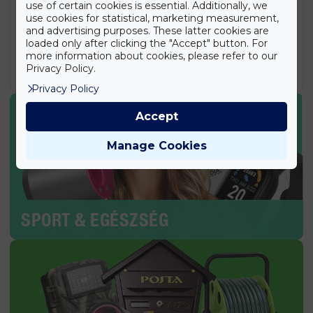
légkompresszor 1000A/2000A/2500A (BBD)
use of certain cookies is essential. Additionally, we
37.990
Ft
use cookies for statistical, marketing measurement,
and advertising purposes. These latter cookies are
loaded only after clicking the "Accept" button. For
Retro Kresz teszt társasjáték – közlekedési oktató
játék kicsiknek és nagyoknak (BBMJ)
more information about cookies, please refer to our
Privacy Policy.
5.890
Ft
Privacy Policy
Accept
Manage Cookies
SPORT & EGÉSZSÉG