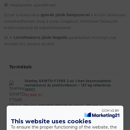
🎁 meglepetés ajándéknak
Ezzel a klasszikus
gyerek játék hangszerrel
a kicsik játékosan
ismerkedhetnek meg a zene világával, miközben fejlesztik
kreativitásukat és képzelőerejüket.
🎻 A
LittleMaestro játék hegedű
garantáltan mosolyt csal
minden kis zenész arcára!
Termékek
Stanley SXWTD-FT585 2 az 1-ben összecsukható
molnárkocsi és platformkocsi – 137 kg teherbírás
(EDC)
42.990
Ft
Stanley SDH700 700 W ütvefúró – 13 mm-es
tokmánnyal (EDC)
20.990
Ft
This website uses cookies
To ensure the proper functioning of the website, the
PowerStart Q15 – hordozható bikázó és