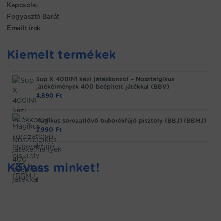
Kapcsolat
Fogyasztó Barát
Emailt írok
Kiemelt termékek
Sup X 400IN1 kézi játékkonzol – Nosztalgikus
játékélmények 400 beépített játékkal (BBV)
4.890
Ft
Mágikus sorozatlövő buborékfújó pisztoly (BBJ) (BBMJ)
2.990
Ft
Kövess minket!