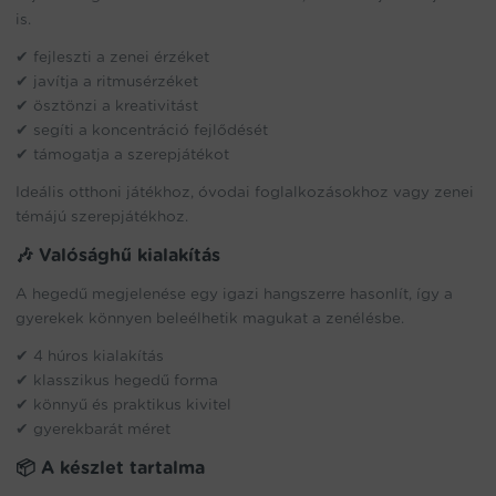
is.
✔ fejleszti a zenei érzéket
✔ javítja a ritmusérzéket
✔ ösztönzi a kreativitást
✔ segíti a koncentráció fejlődését
✔ támogatja a szerepjátékot
Ideális otthoni játékhoz, óvodai foglalkozásokhoz vagy zenei
témájú szerepjátékhoz.
🎶 Valósághű kialakítás
A hegedű megjelenése egy igazi hangszerre hasonlít, így a
gyerekek könnyen beleélhetik magukat a zenélésbe.
✔ 4 húros kialakítás
✔ klasszikus hegedű forma
✔ könnyű és praktikus kivitel
✔ gyerekbarát méret
📦 A készlet tartalma