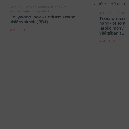
Játékok, Lányos játékok, Kreatív és
készségfejlesztő játékok
Játékok, Fiús ját
Hollywood look – Fodrász szalon
Transformers a
kislányoknak (BBJ)
hang- és fényh
játékélmény a
4.990
Ft
világában (BB
4.490
Ft