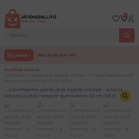
Ugrás
a
tartalomra
0
JÁTÉKSZALLÍTÓ
TÖBB MINT JÁTÉK
Products
search
Játékok ▾
Napi akciók akár -70%
Kezdőlap
›
Játékok
›
LittleMaestro gyerek játék hegedű vonóval – 4 húros klasszikus játék
hangszer gyerekeknek 42 cm (BBJ)