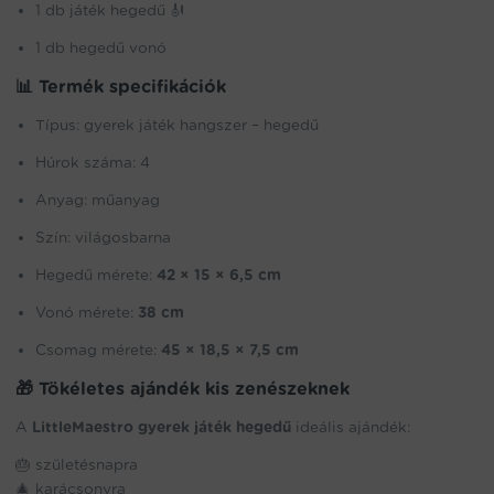
1 db játék hegedű 🎻
1 db hegedű vonó
📊 Termék specifikációk
Típus: gyerek játék hangszer – hegedű
Húrok száma: 4
Anyag: műanyag
Szín: világosbarna
Hegedű mérete:
42 × 15 × 6,5 cm
Vonó mérete:
38 cm
Csomag mérete:
45 × 18,5 × 7,5 cm
🎁 Tökéletes ajándék kis zenészeknek
A
LittleMaestro gyerek játék hegedű
ideális ajándék:
🎂 születésnapra
🎄 karácsonyra