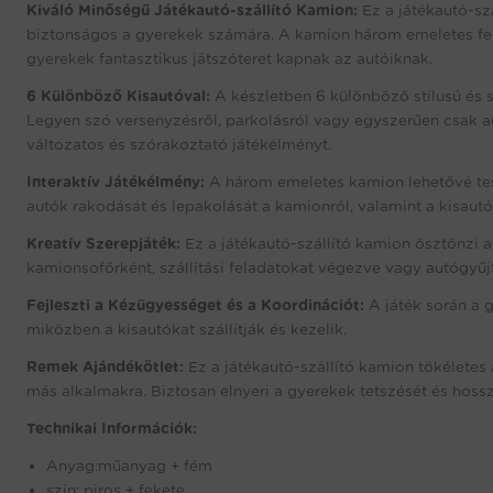
Kiváló Minőségű Játékautó-szállító Kamion:
Ez a játékautó-sz
biztonságos a gyerekek számára. A kamion három emeletes felép
gyerekek fantasztikus játszóteret kapnak az autóiknak.
6 Különböző Kisautóval:
A készletben 6 különböző stílusú és s
Legyen szó versenyzésről, parkolásról vagy egyszerűen csak aut
változatos és szórakoztató játékélményt.
Interaktív Játékélmény:
A három emeletes kamion lehetővé teszi
autók rakodását és lepakolását a kamionról, valamint a kisaut
Kreatív Szerepjáték:
Ez a játékautó-szállító kamion ösztönzi a
kamionsofőrként, szállítási feladatokat végezve vagy autógyűj
Fejleszti a Kézügyességet és a Koordinációt:
A játék során a 
miközben a kisautókat szállítják és kezelik.
Remek Ajándékötlet:
Ez a játékautó-szállító kamion tökéletes
más alkalmakra. Biztosan elnyeri a gyerekek tetszését és hossz
Technikai Információk:
Anyag:műanyag + fém
szín: piros + fekete