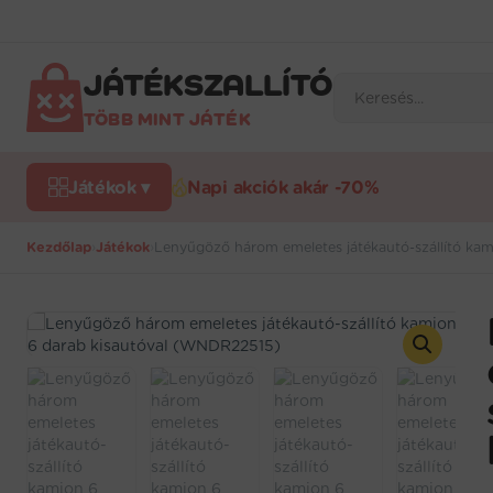
Ugrás
a
tartalomra
JÁTÉKSZALLÍTÓ
Products
search
TÖBB MINT JÁTÉK
Játékok ▾
Napi akciók akár -70%
Kezdőlap
›
Játékok
›
Lenyűgöző három emeletes játékautó-szállító ka