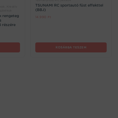
Távirányítós/RC játékok
TSUNAMI RC sportautó füst effekttel
kok, Kreatív
(BBJ)
sjátékok
ék rengeteg
14.990
Ft
s
ő részére
KOSÁRBA TESZEM