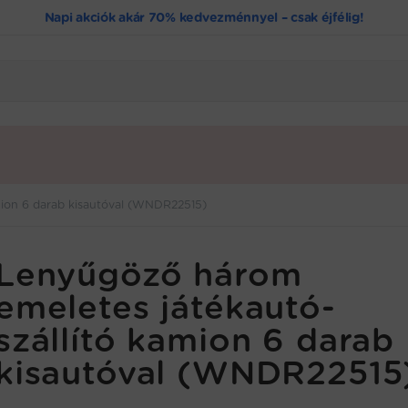
Napi akciók akár 70% kedvezménnyel – csak éjfélig!
mion 6 darab kisautóval (WNDR22515)
Lenyűgöző három
emeletes játékautó-
szállító kamion 6 darab
kisautóval (WNDR22515