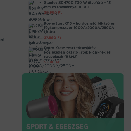
Stanley SDH700 700 W ütvefúró – 13
mm-es tokmánnyal (EDC)
20.990
Ft
PowerStart Q15 – hordozható bikázó és
légkompresszor 1000A/2000A/2500A
(BBD)
37.990
Ft
mét
Retro Kresz teszt társasjáték –
közlekedési oktató játék kicsiknek és
nagyoknak (BBMJ)
5.890
Ft
SPORT & EGÉSZSÉG