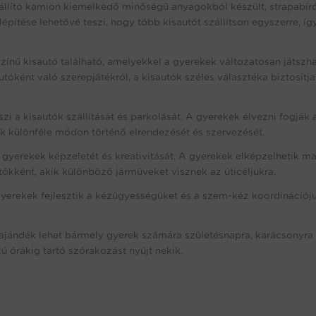
állító kamion kiemelkedő minőségű anyagokból készült, strapabír
ítése lehetővé teszi, hogy több kisautót szállítson egyszerre, íg
zínű kisautó található, amelyekkel a gyerekek változatosan játszha
óként való szerepjátékról, a kisautók széles választéka biztosítja
 a kisautók szállítását és parkolását. A gyerekek élvezni fogják 
ók különféle módon történő elrendezését és szervezését.
 gyerekek képzeletét és kreativitását. A gyerekek elképzelhetik m
tőkként, akik különböző járműveket visznek az úticéljukra.
gyerekek fejlesztik a kézügyességüket és a szem-kéz koordinációju
 ajándék lehet bármely gyerek számára születésnapra, karácsonyra
ú órákig tartó szórakozást nyújt nekik.