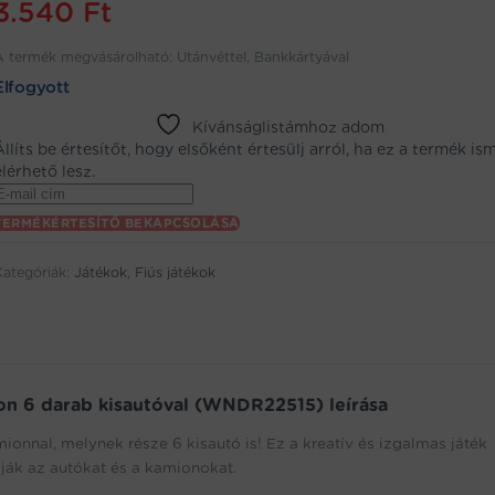
3.540
Ft
A termék megvásárolható: Utánvéttel, Bankkártyával
Elfogyott
Kívánságlistámhoz adom
Állíts be értesítőt, hogy elsőként értesülj arról, ha ez a termék is
elérhető lesz.
Enter
your
TERMÉKÉRTESÍTŐ BEKAPCSOLÁSA
email
address
Kategóriák:
Játékok
,
Fiús játékok
to
oin
the
aitlist
or
his
on 6 darab kisautóval (WNDR22515) leírása
product
onnal, melynek része 6 kisautó is! Ez a kreatív és izgalmas játék
dják az autókat és a kamionokat.