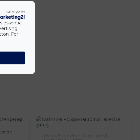
s essential.
vertising
tton. For
iváló
Játékok, Fiús játékok, Kültéri játékok,