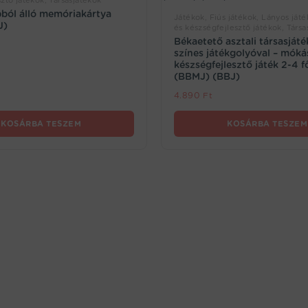
ztő játékok, Társasjátékok
ból álló memóriakártya
Játékok, Fiús játékok, Lányos játé
J)
és készségfejlesztő játékok, Társa
Békaetető asztali társasját
színes játékgolyóval – móká
készségfejlesztő játék 2-4 f
(BBMJ) (BBJ)
4.890
Ft
KOSÁRBA TESZEM
KOSÁRBA TESZEM