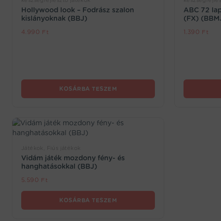
készségfejlesztő játékok
készségfejles
Hollywood look – Fodrász szalon
ABC 72 lap
kislányoknak (BBJ)
(FX) (BBM
4.990
Ft
1.390
Ft
KOSÁRBA TESZEM
Játékok, Fiús játékok
Vidám játék mozdony fény- és
hanghatásokkal (BBJ)
5.590
Ft
KOSÁRBA TESZEM