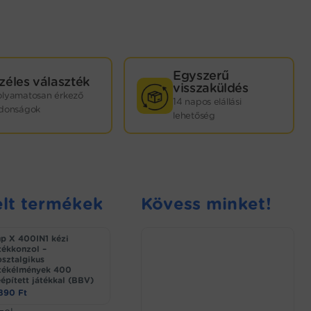
Egyszerű
zéles választék
visszaküldés
olyamatosan érkező
14 napos elállási
jdonságok
lehetőség
lt termékek
Kövess minket!
p X 400IN1 kézi
tékkonzol –
sztalgikus
tékélmények 400
épített játékkal (BBV)
.890
Ft