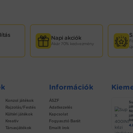
lítás
S
Napi akciók
F
Akár 70% kedvezmény
ú
ek
Információk
Kieme
Konzol játékok
ÁSZF
Su
já
Rajzolás/Festés
Adatkezelés
No
Kültéri játékok
Kapcsolat
já
be
Kreatív
Fogyasztó Barát
4
Társasjátékok
Emailt írok