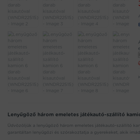
j
w
f
t
Lenyűgöző három emeletes játékautó-szállító kami
Üdvözöljük a lenyűgöző három emeletes játékautó-szállító kami
garantáltan lenyűgözi és szórakoztatja a gyerekeket, akik imá