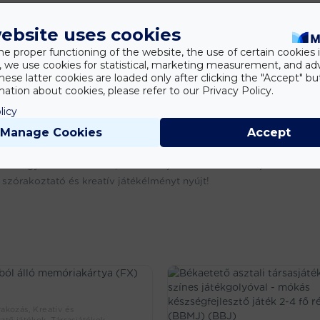
ebsite uses cookies
he proper functioning of the website, the use of certain cookies i
y, we use cookies for statistical, marketing measurement, and ad
hese latter cookies are loaded only after clicking the "Accept" bu
ation about cookies, please refer to our Privacy Policy.
licy
Manage Cookies
Accept
esz a gyerekek számára, akik imádják az autókat és a játékokat. K
zórakoztató és kreatív játékélményt nyújt!
akozás, Kreatív és