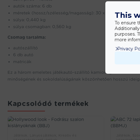
autók száma: 6 db
méretek (hossz/szélesség/magasság): 30 x 11,5 x 7 cm
This w
súlya: 0,440 kg
To ensure t
súlya csomagban: 0,560 kg
Additionall
purposes. T
Csomag tartalma:
more inform
autószállító
Privacy Po
6 db autó
matricák
Ez a három emeletes játékautó-szállító kamion igazi kedvenc l
minőségének és sokoldalúságának köszönhetően hosszú ideig s
Kapcsolódó termékek
Játékok, Lányos játékok, Kreatív és
Játékok, Szór