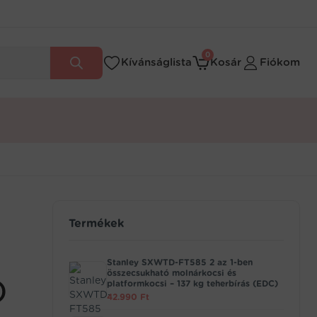
0
Kívánságlista
Kosár
Fiókom
Termékek
Stanley SXWTD-FT585 2 az 1-ben
összecsukható molnárkocsi és
)
platformkocsi – 137 kg teherbírás (EDC)
42.990
Ft