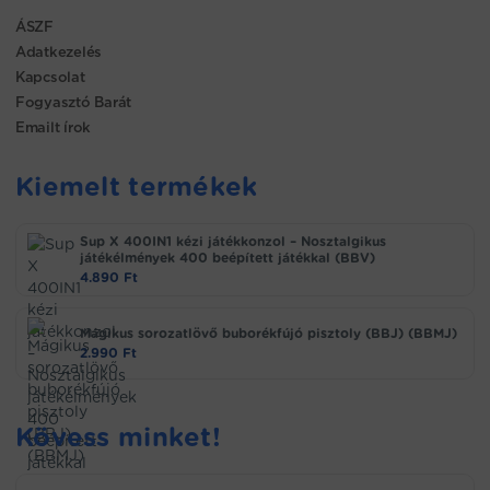
ÁSZF
Adatkezelés
Kapcsolat
Fogyasztó Barát
Emailt írok
Kiemelt termékek
Sup X 400IN1 kézi játékkonzol – Nosztalgikus
játékélmények 400 beépített játékkal (BBV)
4.890
Ft
Mágikus sorozatlövő buborékfújó pisztoly (BBJ) (BBMJ)
2.990
Ft
Kövess minket!