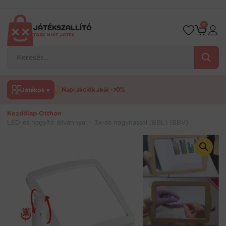
Ugrás
a
tartalomra
0
JÁTÉKSZALLÍTÓ
TÖBB MINT JÁTÉK
Products
search
Játékok ▾
Napi akciók akár -70%
Kezdőlap
›
Otthon
›
LED-es nagyító állvánnyal – 3x-os nagyítással (BBL) (BBV)