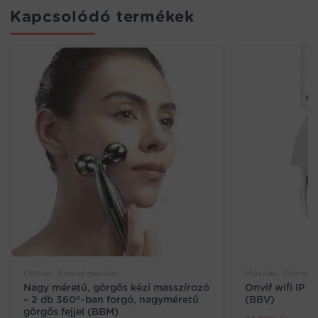
Kapcsolódó termékek
Otthon, Szépségápolás
Műszaki, Otthon, 
Nagy méretű, görgős kézi masszírozó
Onvif wifi IP k
– 2 db 360°-ban forgó, nagyméretű
(BBV)
görgős fejjel (BBM)