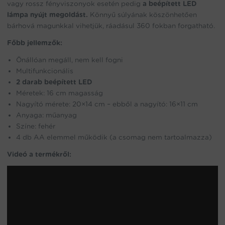
vagy rossz fényviszonyok esetén pedig
a beépített LED
lámpa nyújt megoldást.
Könnyű súlyának köszönhetően
bárhová magunkkal vihetjük, ráadásul 360 fokban forgatható.
Főbb jellemzők:
Önállóan megáll, nem kell fogni
Multifunkcionális
2 darab beépített LED
Méretek: 16 cm magasság
Nagyító mérete: 20×14 cm – ebből a nagyító: 16×11 cm
Anyaga: műanyag
Színe: fehér
4 db AA elemmel működik (a csomag nem tartoalmazza)
Videó a termékről: