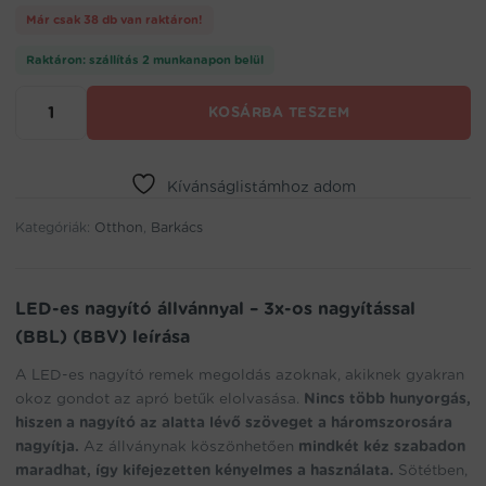
Már csak 38 db van raktáron!
Raktáron: szállítás 2 munkanapon belül
LED-
KOSÁRBA TESZEM
es
nagyító
állvánnyal
–
Kívánságlistámhoz adom
3x-
Kategóriák:
os
Otthon
,
Barkács
nagyítással
(BBL)
(BBV)
LED-es nagyító állvánnyal – 3x-os nagyítással
mennyiség
(BBL) (BBV) leírása
A LED-es nagyító remek megoldás azoknak, akiknek gyakran
okoz gondot az apró betűk elolvasása.
Nincs több hunyorgás,
hiszen a nagyító az alatta lévő szöveget a háromszorosára
nagyítja.
Az állványnak köszönhetően
mindkét kéz szabadon
maradhat, így kifejezetten kényelmes a használata.
Sötétben,