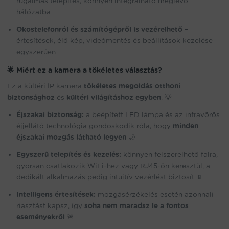
rugalmas telepítés, könnyen integrálható meglévő
hálózatba
Okostelefonról és számítógépről is vezérelhető
–
értesítések, élő kép, videómentés és beállítások kezelése
egyszerűen
🌟 Miért ez a kamera a tökéletes választás?
Ez a kültéri IP kamera
tökéletes megoldás otthoni
biztonsághoz
és
kültéri világításhoz egyben
. 💡
Éjszakai biztonság:
a beépített LED lámpa és az infravörös
éjjellátó technológia gondoskodik róla, hogy
minden
éjszakai mozgás látható legyen
🌙
Egyszerű telepítés és kezelés:
könnyen felszerelhető falra,
gyorsan csatlakozik WiFi-hez vagy RJ45-ön keresztül, a
dedikált alkalmazás pedig intuitív vezérlést biztosít 📱
Intelligens értesítések:
mozgásérzékelés esetén azonnali
riasztást kapsz, így
soha nem maradsz le a fontos
eseményekről
🚨