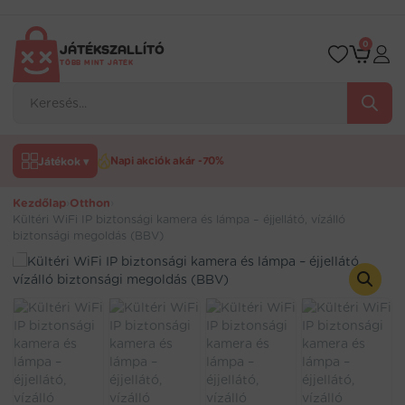
Ugrás
a
tartalomra
0
JÁTÉKSZALLÍTÓ
TÖBB MINT JÁTÉK
Products
search
Játékok ▾
Napi akciók akár -70%
Kezdőlap
›
Otthon
›
Kültéri WiFi IP biztonsági kamera és lámpa – éjjellátó, vízálló
biztonsági megoldás (BBV)