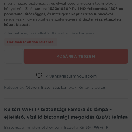
meg a házad biztonságát és élvezheted a modern technológia
kényelmét. 🌟 A kamera
1920x1080P Full HD felbontású
,
180°-os
panoráma látószöggel
, és intelligens
képtisztítás funkcióval
rendelkezik, így nappal és éjszaka egyaránt
tiszta, részletgazdag
képet biztosít
.
A termék megvásárolható: Utánvéttel, Bankkártyával
Már csak 17 db van raktáron!
Kültéri
KOSÁRBA TESZEM
WiFi
IP
biztonsági
kamera
Kívánságlistámhoz adom
és
Kategóriák:
lámpa
Otthon
,
Biztonság, kamerák
,
Kültéri világítás
–
éjjellátó,
vízálló
Kültéri WiFi IP biztonsági kamera és lámpa –
biztonsági
éjjellátó, vízálló biztonsági megoldás (BBV) leírása
megoldás
(BBV)
Biztonság minden otthonban! Ezzel a
kültéri WiFi IP
mennyiség