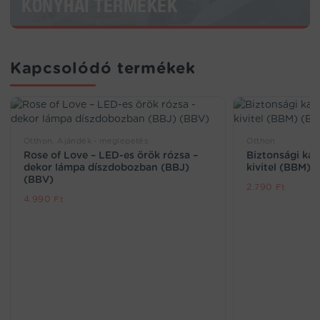
KONYHAI TERMÉKEK
Kapcsolódó termékek
Otthon, Ajándék - meglepetés
Otthon
Rose of Love – LED-es örök rózsa –
Biztonsági ka
dekor lámpa díszdobozban (BBJ)
kivitel (BBM)
(BBV)
2.790
Ft
4.990
Ft