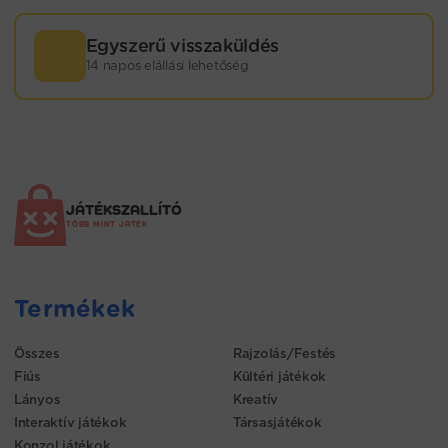
Egyszerű visszaküldés
14 napos elállási lehetőség
JÁTÉKSZALLÍTÓ
TÖBB MINT JÁTÉK
Termékek
Összes
Rajzolás/Festés
Fiús
Kültéri játékok
Lányos
Kreatív
Interaktív játékok
Társasjátékok
Konzol játékok