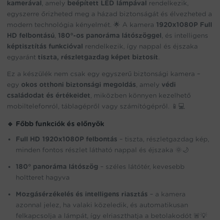
kamerával
, amely
beépített LED lámpával
rendelkezik,
egyszerre őrizheted meg a házad biztonságát és élvezheted a
modern technológia kényelmét. 🌟 A kamera
1920x1080P Full
HD felbontású
,
180°-os panoráma látószöggel
, és intelligens
képtisztítás funkcióval
rendelkezik, így nappal és éjszaka
egyaránt
tiszta, részletgazdag képet biztosít
.
Ez a készülék nem csak egy egyszerű biztonsági kamera –
egy
okos otthoni biztonsági megoldás
, amely
védi
családodat és értékeidet
, miközben könnyen kezelhető
mobiltelefonról, táblagépről vagy számítógépről. 📱💻
🔹 Főbb funkciók és előnyök
Full HD 1920x1080P felbontás
– tiszta, részletgazdag kép,
minden fontos részlet látható nappal és éjszaka 🌞🌙
180° panoráma látószög
– széles látótér, kevesebb
holtteret hagyva
Mozgásérzékelés és intelligens riasztás
– a kamera
azonnal jelez, ha valaki közeledik, és automatikusan
felkapcsolja a lámpát, így elriaszthatja a betolakodót 🚨💡