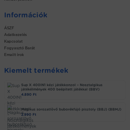
Információk
ÁSZF
Adatkezelés
Kapcsolat
Fogyasztó Barát
Emailt írok
Kiemelt termékek
Sup X 400IN1 kézi játékkonzol – Nosztalgikus
játékélmények 400 beépített játékkal (BBV)
4.890
Ft
Mágikus sorozatlövő buborékfújó pisztoly (BBJ) (BBMJ)
2.990
Ft