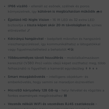
IP66 vízálló
– ellenáll az esőnek, szélnek és poros
környezetnek, így
kültéren is megbízhatóan működik
🌧️❄️
Éjjellátó HD Night Vision
– 16 IR LED és 32 extra LED
biztosítja a
tiszta képet akár 20 m távolságban is
, színes
előnézettel 🌌
Kétirányú hangátvitel
– beépített mikrofon és hangszóró
visszhangszűréssel, így kommunikálhatsz a látogatókkal
vagy figyelmeztetheted a behatolót 📢🎤
Többszemélyes távoli hozzáférés
– mobilalkalmazáson
keresztül (V380 Pro) valós idejű képet oszthatsz meg, több
felhasználó is figyelheti a kamerát egyidejűleg 👨‍👩‍👧‍👦
Smart mozgáskövetés
– intelligens objektum- és
emberkövetés, hogy semmi se maradjon észrevétlen
MicroSD kártyahely 128 GB-ig
– helyi felvétel és rögzítés a
fontos események megőrzéséhez 💾
Vezeték nélküli WiFi és vezetékes RJ45 csatlakozás
–