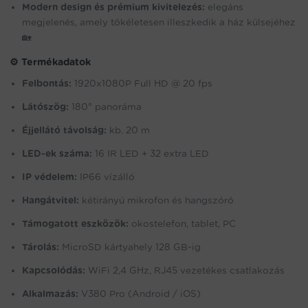
Modern design és prémium kivitelezés:
elegáns
megjelenés, amely tökéletesen illeszkedik a ház külsejéhez
🏡
⚙️ Termékadatok
Felbontás:
1920x1080P Full HD @ 20 fps
Látószög:
180° panoráma
Éjjellátó távolság:
kb. 20 m
LED-ek száma:
16 IR LED + 32 extra LED
IP védelem:
IP66 vízálló
Hangátvitel:
kétirányú mikrofon és hangszóró
Támogatott eszközök:
okostelefon, tablet, PC
Tárolás:
MicroSD kártyahely 128 GB-ig
Kapcsolódás:
WiFi 2,4 GHz, RJ45 vezetékes csatlakozás
Alkalmazás:
V380 Pro (Android / iOS)