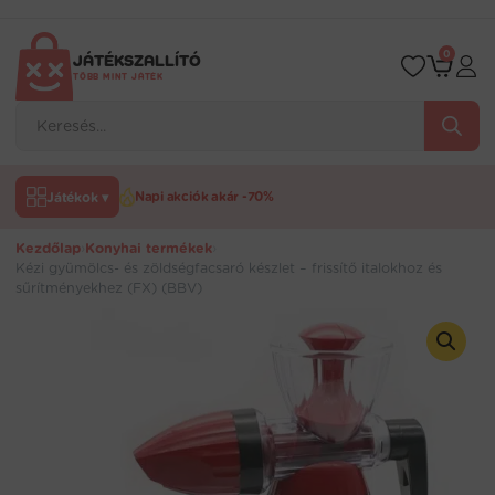
Ugrás
a
tartalomra
0
JÁTÉKSZALLÍTÓ
TÖBB MINT JÁTÉK
Products
search
Játékok ▾
Napi akciók akár -70%
Kezdőlap
›
Konyhai termékek
›
Kézi gyümölcs- és zöldségfacsaró készlet – frissítő italokhoz és
sűrítményekhez (FX) (BBV)