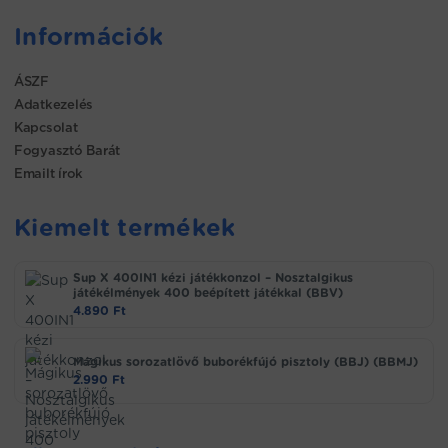
Információk
ÁSZF
Adatkezelés
Kapcsolat
Fogyasztó Barát
Emailt írok
Kiemelt termékek
Sup X 400IN1 kézi játékkonzol – Nosztalgikus
játékélmények 400 beépített játékkal (BBV)
4.890
Ft
Mágikus sorozatlövő buborékfújó pisztoly (BBJ) (BBMJ)
2.990
Ft