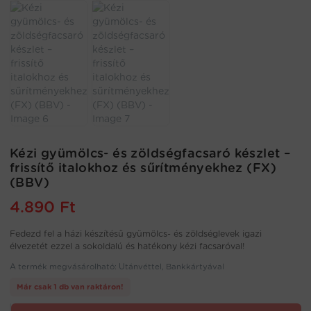
Kézi gyümölcs- és zöldségfacsaró készlet –
frissítő italokhoz és sűrítményekhez (FX)
(BBV)
4.890
Ft
Fedezd fel a házi készítésű gyümölcs- és zöldséglevek igazi
élvezetét ezzel a sokoldalú és hatékony kézi facsaróval!
A termék megvásárolható: Utánvéttel, Bankkártyával
Már csak 1 db van raktáron!