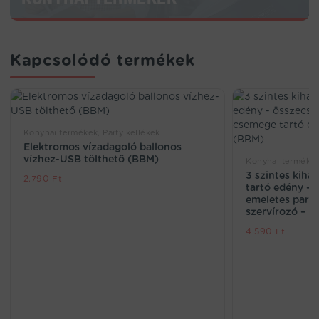
Kapcsolódó termékek
Konyhai termékek, Party kellékek
Elektromos vízadagoló ballonos
vízhez-USB tölthető (BBM)
Konyhai termékek,
3 szintes kiha
2.790
Ft
tartó edény –
emeletes party
szervírozó – l
4.590
Ft