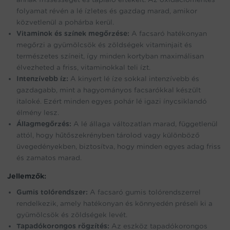
folyamat révén a lé ízletes és gazdag marad, amikor
közvetlenül a pohárba kerül.
Vitaminok és színek megőrzése:
A facsaró hatékonyan
megőrzi a gyümölcsök és zöldségek vitaminjait és
természetes színeit, így minden kortyban maximálisan
élvezheted a friss, vitaminokkal teli ízt.
Intenzívebb íz:
A kinyert lé íze sokkal intenzívebb és
gazdagabb, mint a hagyományos facsarókkal készült
italoké. Ezért minden egyes pohár lé igazi ínycsiklandó
élmény lesz.
Állagmegőrzés:
A lé állaga változatlan marad, függetlenül
attól, hogy hűtőszekrényben tárolod vagy különböző
üvegedényekben, biztosítva, hogy minden egyes adag friss
és zamatos marad.
Jellemzők:
Gumis tolórendszer:
A facsaró gumis tolórendszerrel
rendelkezik, amely hatékonyan és könnyedén préseli ki a
gyümölcsök és zöldségek levét.
Tapadókorongos rögzítés:
Az eszköz tapadókorongos