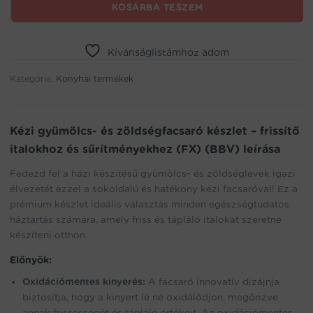
Kézi
KOSÁRBA TESZEM
gyümölcs-
és
zöldségfacsaró
Kívánságlistámhoz adom
készlet
–
Kategória:
Konyhai termékek
frissítő
italokhoz
és
sűrítményekhez
Kézi gyümölcs- és zöldségfacsaró készlet – frissítő
(FX)
italokhoz és sűrítményekhez (FX) (BBV) leírása
(BBV)
mennyiség
Fedezd fel a házi készítésű gyümölcs- és zöldséglevek igazi
élvezetét ezzel a sokoldalú és hatékony kézi facsaróval! Ez a
prémium készlet ideális választás minden egészségtudatos
háztartás számára, amely friss és tápláló italokat szeretne
készíteni otthon.
Előnyök:
Oxidációmentes kinyerés:
A facsaró innovatív dizájnja
biztosítja, hogy a kinyert lé ne oxidálódjon, megőrizve
annak frissességét és tápláló értékeit. Az oxidációmentes