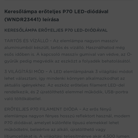
the
waitlist
Keresőlámpa erőteljes P70 LED-diódával
for
(WNDR23441) leírása
this
product
KERESŐLÁMPA ERŐTELJES P70 LED-DIÓDÁVAL
TARTÓS ÉS VÍZÁLLÓ – Az elemlámpa nagyon masszív
alumíniumból készült, tartós és vízálló. Használhatod még
esős időben is. A kapcsoló masszív gumival van védve, az O-
gyűrűk pedig megvédik az eszközt a folyadék behatolásától.
3 VILÁGÍTÁSI MÓD – A LED elemlámpának 3 világítási módot
lehet választani, így mindenki könnyen alkalmazkodhat az
aktuális igényekhez. Az eszköz erőteljes filament LED-del
rendelkezik, és 2 újratölthető elemmel működik, USB-portra
való töltőkábellel.
ERŐTELJES P70 FILAMENT DIÓDA – Az erős fényű
elemlámpa nagyon fényes hosszú reflektort használ, modern
P70 diódával, amelyet különféle típusú elemekkel lehet
működtetni, beleértve az alkáli, újratölthető vagy
lítiumcellákat is. A világítási teljesítménye akár 4,500 lumen.