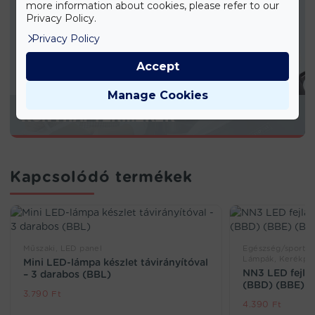
more information about cookies, please refer to our
Privacy Policy.
Privacy Policy
Accept
Manage Cookies
KONYHAI TERMÉKEK
Kapcsolódó termékek
Műszaki, LED panel
Egészség/sport, M
Lámpák, Kerékpár
Mini LED-lámpa készlet távirányítóval
NN3 LED fejlám
– 3 darabos (BBL)
(BBD) (BBE) (
3.790
Ft
4.390
Ft