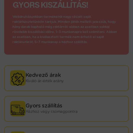
GYORS KISZÁLLÍTÁS!
Webáruházunkban termékeink nagy részét saját
raktárkészletünkön tartjuk. Minden játék mellett jelezzük, hogy
hány darab kapható még raktárról: ebben az esetben sokkal
rövidebb kiszállítási időre, 1–3 munkanapra kell számítani. Abban
az esetben, ha a kiválasztott termék nem érhető el saját
raktárunkról, 5–7 munkanap a házhoz szállítás.
Kedvező árak
Kiváló ár-érték arány
Gyors szállítás
Házhoz vagy csomagpontra