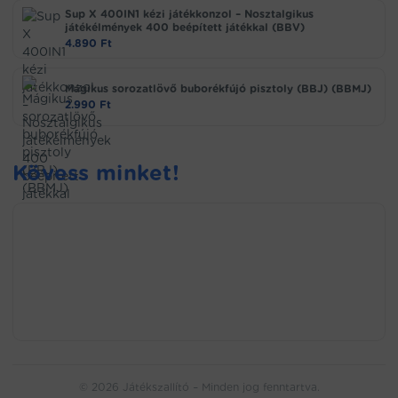
Sup X 400IN1 kézi játékkonzol – Nosztalgikus
játékélmények 400 beépített játékkal (BBV)
4.890
Ft
Mágikus sorozatlövő buborékfújó pisztoly (BBJ) (BBMJ)
2.990
Ft
Kövess minket!
© 2026 Játékszallító – Minden jog fenntartva.