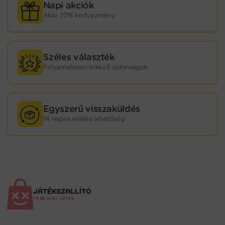
Napi akciók
Akár 70% kedvezmény
Széles választék
Folyamatosan érkező újdonságok
Egyszerű visszaküldés
14 napos elállási lehetőség
JÁTÉKSZALLÍTÓ
TÖBB MINT JÁTÉK