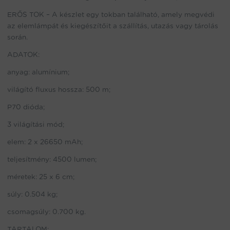
ERŐS TOK – A készlet egy tokban található, amely megvédi
az elemlámpát és kiegészítőit a szállítás, utazás vagy tárolás
során.
ADATOK:
anyag: alumínium;
világító fluxus hossza: 500 m;
P70 dióda;
3 világítási mód;
elem: 2 x 26650 mAh;
teljesítmény: 4500 lumen;
méretek: 25 x 6 cm;
súly: 0.504 kg;
csomagsúly: 0.700 kg.
TARTALOM: