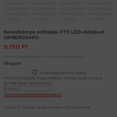
Keresőlámpa erőteljes P70 LED-diódával
(WNDR23441)
9.750
Ft
A termék megvásárolható: Utánvéttel, Bankkártyával
Elfogyott
Kívánságlistámhoz adom
Állíts be értesítőt, hogy elsőként értesülj arról, ha ez a
termék ismét elérhető lesz.
Enter
your
TERMÉKÉRTESÍTŐ BEKAPCSOLÁSA
email
address
Kategóriák:
Műszaki
,
Autós termékek
,
LED kézilámpák
to
join