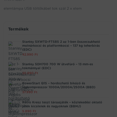
elemlámpa USB töltőkábel tok szál 2 x elem
Termékek
Stanley SXWTD-FT585 2 az 1-ben összecsukható
molnárkocsi és platformkocsi – 137 kg teherbírás
(EDC)
42.990
Ft
Stanley SDH700 700 W ütvefúró – 13 mm-es
tokmánnyal (EDC)
20.990
Ft
PowerStart Q15 – hordozható bikázó és
légkompresszor 1000A/2000A/2500A (BBD)
37.990
Ft
Retro Kresz teszt társasjáték – közlekedési oktató
játék kicsiknek és nagyoknak (BBMJ)
5.890
Ft