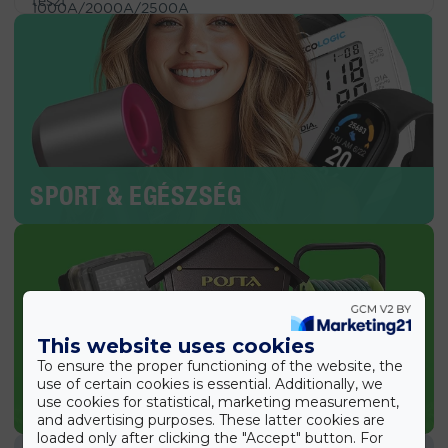
SPORT & EGÉSZSÉG
This website uses cookies
To ensure the proper functioning of the website, the
use of certain cookies is essential. Additionally, we
KERTI TERMÉKEK
use cookies for statistical, marketing measurement,
and advertising purposes. These latter cookies are
loaded only after clicking the "Accept" button. For