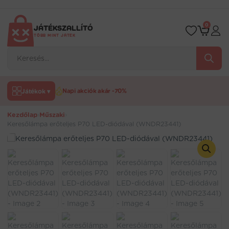
Ugrás
a
tartalomra
0
JÁTÉKSZALLÍTÓ
TÖBB MINT JÁTÉK
Products
search
Játékok ▾
Napi akciók akár -70%
Kezdőlap
›
Műszaki
›
Keresőlámpa erőteljes P70 LED-diódával (WNDR23441)