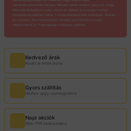
raktárkészletünkön tartjuk. Minden játék mellett jelezzük, hogy
hány darab kapható még raktárról: ebben az esetben sokkal
rövidebb kiszállítási időre, 1–3 munkanapra kell számítani. Abban
az esetben, ha a kiválasztott termék nem érhető el saját
raktárunkról, 5–7 munkanap a házhoz szállítás.
Kedvező árak
Kiváló ár-érték arány
Gyors szállítás
Házhoz vagy csomagpontra
Napi akciók
Akár 70% kedvezmény