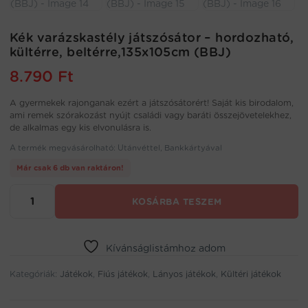
Kék varázskastély játszósátor – hordozható,
kültérre, beltérre,135x105cm (BBJ)
8.790
Ft
A gyermekek rajonganak ezért a játszósátorért! Saját kis birodalom,
ami remek szórakozást nyújt családi vagy baráti összejövetelekhez,
de alkalmas egy kis elvonulásra is.
A termék megvásárolható: Utánvéttel, Bankkártyával
Már csak 6 db van raktáron!
Kék
KOSÁRBA TESZEM
varázskastély
játszósátor
-
hordozható,
Kívánságlistámhoz adom
kültérre,
Kategóriák:
beltérre,135x105cm
Játékok
,
Fiús játékok
,
Lányos játékok
,
Kültéri játékok
(BBJ)
mennyiség