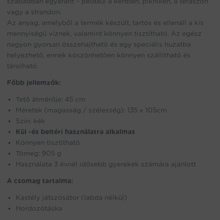
szabadban egyaránt – például a kertben, pikniken, a teraszon
vagy a strandon.
Az anyag, amelyből a termék készült, tartós és ellenáll a kis
mennyiségű víznek, valamint könnyen tisztítható. Az egész
nagyon gyorsan összehajtható és egy speciális huzatba
helyezhető, ennek köszönhetően könnyen szállítható és
tárolható.
Főbb jellemzők:
Tető átmérője: 45 cm
Méretek (magasság / szélesség): 135 x 105cm
Szín: kék
Kül -és beltéri használatra alkalmas
Könnyen tisztítható
Tömeg: 905 g
Használata 3 évnél idősebb gyerekek számára ajánlott
A csomag tartalma:
Kastély játszósátor (labda nélkül)
Hordozótáska