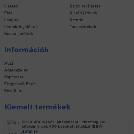
Összes
Rajzolás/Festés
Fiús
Kültéri játékok
Lányos
Kreatív
Interaktív játékok
Társasjátékok
Konzol játékok
Információk
ÁSZF
Adatkezelés
Kapcsolat
Fogyasztó Barát
Emailt írok
Kiemelt termékek
Sup X 400IN1 kézi játékkonzol – Nosztalgikus
játékélmények 400 beépített játékkal (BBV)
4.890
Ft