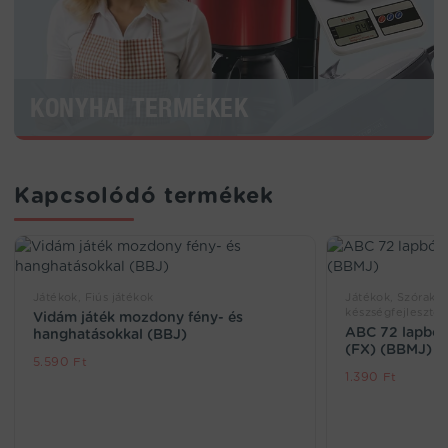
KONYHAI TERMÉKEK
Kapcsolódó termékek
Játékok, Fiús játékok
Játékok, Szórakoz
készségfejlesztő 
Vidám játék mozdony fény- és
ABC 72 lapból
hanghatásokkal (BBJ)
(FX) (BBMJ)
5.590
Ft
1.390
Ft