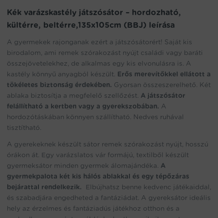
Kék varázskastély játszósátor – hordozható,
kültérre, beltérre,135x105cm (BBJ) leírása
A gyermekek rajonganak ezért a játszósátorért! Saját kis
birodalom, ami remek szórakozást nyújt családi vagy baráti
összejövetelekhez, de alkalmas egy kis elvonulásra is. A
kastély könnyű anyagból készült.
Erős merevítőkkel ellátott a
tökéletes biztonság érdekében.
Gyorsan összeszerelhető. Két
ablaka biztosítja a megfelelő szellőzést.
A játszósátor
felállítható a kertben vagy a gyerekszobában.
A
hordozótáskában könnyen szállítható. Nedves ruhával
tisztítható.
A gyerekeknek készült sátor remek szórakozást nyújt, hosszú
órákon át. Egy varázslatos vár formájú, textilből készült
gyermeksátor minden gyermek álomajándéka.
A
gyermekpalota két kis hálós ablakkal és egy tépőzáras
bejárattal rendelkezik.
Elbújhatsz benne kedvenc játékaiddal,
és szabadjára engedheted a fantáziádat. A gyereksátor ideális
hely az érzelmes és fantáziadús játékhoz otthon és a