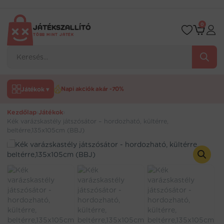
Ugrás
a
tartalomra
0
JÁTÉKSZALLÍTÓ
TÖBB MINT JÁTÉK
Products
search
Játékok ▾
Napi akciók akár -70%
Kezdőlap
›
Játékok
›
Kék varázskastély játszósátor – hordozható, kültérre,
beltérre,135x105cm (BBJ)