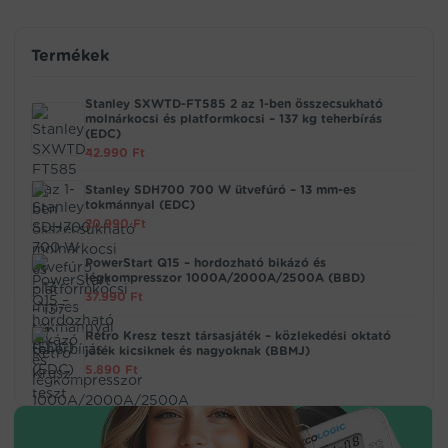
Termékek
Stanley SXWTD-FT585 2 az 1-ben összecsukható
molnárkocsi és platformkocsi – 137 kg teherbírás
(EDC)
42.990
Ft
Stanley SDH700 700 W ütvefúró – 13 mm-es
tokmánnyal (EDC)
20.990
Ft
PowerStart Q15 – hordozható bikázó és
légkompresszor 1000A/2000A/2500A (BBD)
37.990
Ft
Retro Kresz teszt társasjáték – közlekedési oktató
játék kicsiknek és nagyoknak (BBMJ)
5.890
Ft