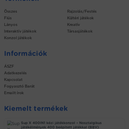
Összes
Rajzolás/Festés
Fiús
Kültéri játékok
Lányos
Kreatív
Interaktív játékok
Társasjátékok
Konzol játékok
Információk
ÁSZF
Adatkezelés
Kapcsolat
Fogyasztó Barát
Emailt írok
Kiemelt termékek
Sup X 400IN1 kézi játékkonzol – Nosztalgikus
játékélmények 400 beépített játékkal (BBV)