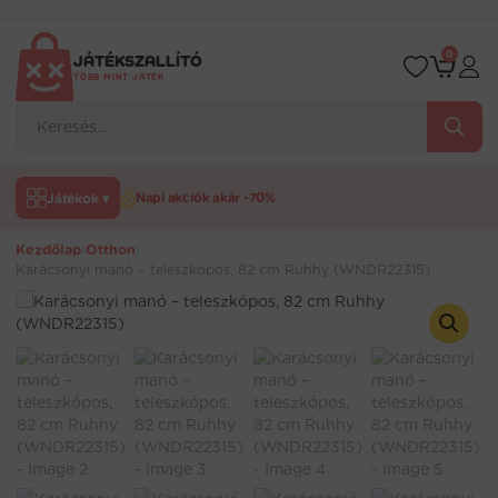
Ugrás
a
tartalomra
0
JÁTÉKSZALLÍTÓ
TÖBB MINT JÁTÉK
Products
search
Játékok ▾
Napi akciók akár -70%
Kezdőlap
›
Otthon
›
Karácsonyi manó – teleszkópos, 82 cm Ruhhy (WNDR22315)