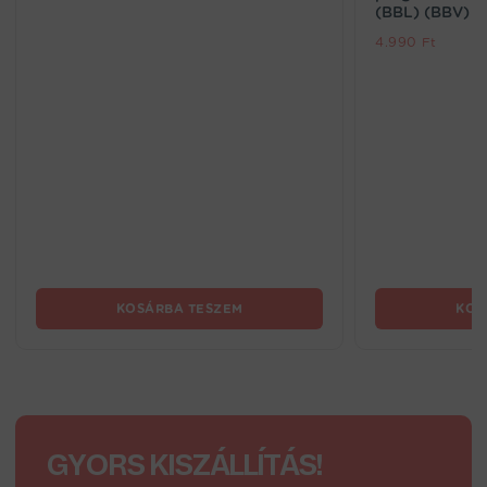
(BBL) (BBV)
4.990
Ft
KOSÁRBA TESZEM
KOS
GYORS KISZÁLLÍTÁS!