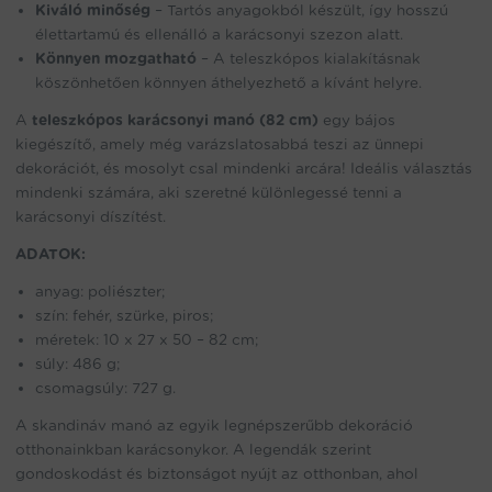
Kiváló minőség
– Tartós anyagokból készült, így hosszú
élettartamú és ellenálló a karácsonyi szezon alatt.
Könnyen mozgatható
– A teleszkópos kialakításnak
köszönhetően könnyen áthelyezhető a kívánt helyre.
A
teleszkópos karácsonyi manó (82 cm)
egy bájos
kiegészítő, amely még varázslatosabbá teszi az ünnepi
dekorációt, és mosolyt csal mindenki arcára! Ideális választás
mindenki számára, aki szeretné különlegessé tenni a
karácsonyi díszítést.
ADATOK:
anyag: poliészter;
szín: fehér, szürke, piros;
méretek: 10 x 27 x 50 – 82 cm;
súly: 486 g;
csomagsúly: 727 g.
A skandináv manó az egyik legnépszerűbb dekoráció
otthonainkban karácsonykor. A legendák szerint
gondoskodást és biztonságot nyújt az otthonban, ahol