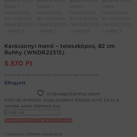
Karácsonyi manó – teleszkópos, 82 cm
Ruhhy (WNDR22315)
5.570
Ft
A termék megvásárolható: Utánvéttel, Bankkártyával
Elfogyott
Kívánságlistámhoz adom
Állíts be értesítőt, hogy elsőként értesülj arról, ha ez a
termék ismét elérhető lesz.
Enter
your
TERMÉKÉRTESÍTŐ BEKAPCSOLÁSA
email
address
Kategóriák:
Otthon
,
Karácsony
to