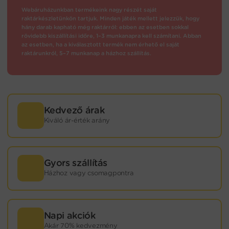
Webáruházunkban termékeink nagy részét saját
raktárkészletünkön tartjuk. Minden játék mellett jelezzük, hogy
hány darab kapható még raktárról: ebben az esetben sokkal
rövidebb kiszállítási időre, 1–3 munkanapra kell számítani. Abban
az esetben, ha a kiválasztott termék nem érhető el saját
raktárunkról, 5–7 munkanap a házhoz szállítás.
Kedvező árak
Kiváló ár-érték arány
Gyors szállítás
Házhoz vagy csomagpontra
Napi akciók
Akár 70% kedvezmény