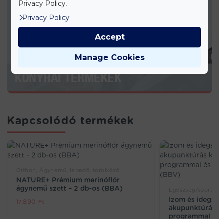
Privacy Policy.
Privacy Policy
Accept
Manage Cookies
KONYHAI TERMÉKEK
Kapcsolódó termékek
Otthon, Ágynemű, lepedő, törölköző
NATURE+ Prémium merinóflór
ágynemű szett – 2 db-os (BBA)
Egészség/sport, 
Izom és idegst
17.890
Ft
akupunktúrás k
programmal és 