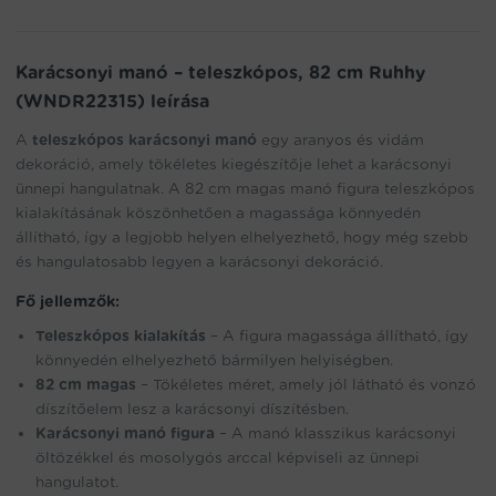
join
the
waitlist
Karácsonyi manó – teleszkópos, 82 cm Ruhhy
for
(WNDR22315) leírása
this
product
A
teleszkópos karácsonyi manó
egy aranyos és vidám
dekoráció, amely tökéletes kiegészítője lehet a karácsonyi
ünnepi hangulatnak. A 82 cm magas manó figura teleszkópos
kialakításának köszönhetően a magassága könnyedén
állítható, így a legjobb helyen elhelyezhető, hogy még szebb
és hangulatosabb legyen a karácsonyi dekoráció.
Fő jellemzők:
Teleszkópos kialakítás
– A figura magassága állítható, így
könnyedén elhelyezhető bármilyen helyiségben.
82 cm magas
– Tökéletes méret, amely jól látható és vonzó
díszítőelem lesz a karácsonyi díszítésben.
Karácsonyi manó figura
– A manó klasszikus karácsonyi
öltözékkel és mosolygós arccal képviseli az ünnepi
hangulatot.