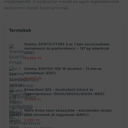
megtelepedik. A karácsonyi manók az egyik legérdekesebb
karácsonyi díszek közé tartoznak.
Termékek
Stanley SXWTD-FT585 2 az 1-ben összecsukható
molnárkocsi és platformkocsi – 137 kg teherbírás
(EDC)
42.990
Ft
Stanley SDH700 700 W ütvefúró – 13 mm-es
tokmánnyal (EDC)
20.990
Ft
PowerStart Q15 – hordozható bikázó és
légkompresszor 1000A/2000A/2500A (BBD)
37.990
Ft
Retro Kresz teszt társasjáték – közlekedési oktató
játék kicsiknek és nagyoknak (BBMJ)
5.890
Ft