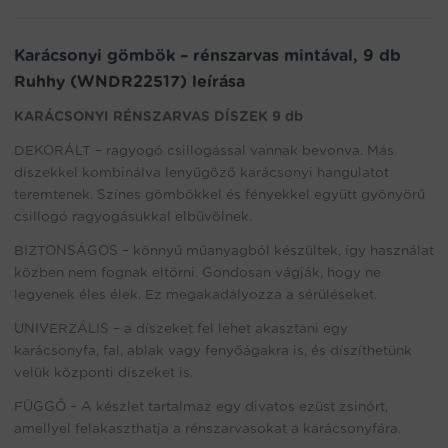
join
the
waitlist
Karácsonyi gömbök – rénszarvas mintával, 9 db
for
Ruhhy (WNDR22517) leírása
this
product
KARÁCSONYI RÉNSZARVAS DÍSZEK 9 db
DEKORÁLT – ragyogó csillogással vannak bevonva. Más
díszekkel kombinálva lenyűgöző karácsonyi hangulatot
teremtenek. Színes gömbökkel és fényekkel együtt gyönyörű
csillogó ragyogásukkal elbűvölnek.
BIZTONSÁGOS – könnyű műanyagból készültek, így használat
közben nem fognak eltörni. Gondosan vágják, hogy ne
legyenek éles élek. Ez megakadályozza a sérüléseket.
UNIVERZÁLIS – a díszeket fel lehet akasztani egy
karácsonyfa, fal, ablak vagy fenyőágakra is, és díszíthetünk
velük központi díszeket is.
FÜGGŐ – A készlet tartalmaz egy divatos ezüst zsinórt,
amellyel felakaszthatja a rénszarvasokat a karácsonyfára.