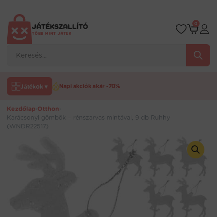
Ugrás
a
tartalomra
0
JÁTÉKSZALLÍTÓ
TÖBB MINT JÁTÉK
Products
search
Játékok ▾
Napi akciók akár -70%
Kezdőlap
›
Otthon
›
Karácsonyi gömbök – rénszarvas mintával, 9 db Ruhhy
(WNDR22517)