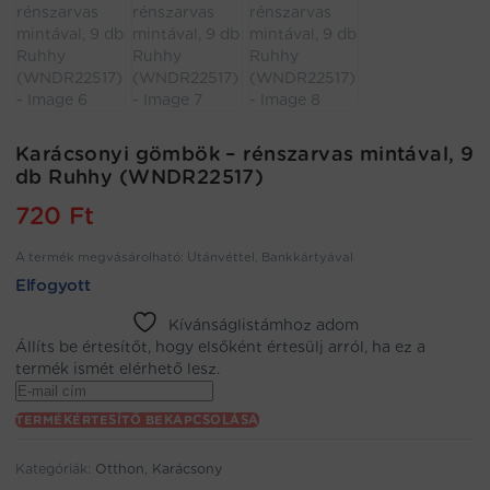
Karácsonyi gömbök – rénszarvas mintával, 9
db Ruhhy (WNDR22517)
720
Ft
A termék megvásárolható: Utánvéttel, Bankkártyával
Elfogyott
Kívánságlistámhoz adom
Állíts be értesítőt, hogy elsőként értesülj arról, ha ez a
termék ismét elérhető lesz.
Enter
your
TERMÉKÉRTESÍTŐ BEKAPCSOLÁSA
email
address
Kategóriák:
Otthon
,
Karácsony
to