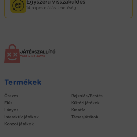
Egyszerű visszaküldés
14 napos elállási lehetőség
JÁTÉKSZALLÍTÓ
TÖBB MINT JÁTÉK
Termékek
Összes
Rajzolás/Festés
Fiús
Kültéri játékok
Lányos
Kreatív
Interaktív játékok
Társasjátékok
Konzol játékok