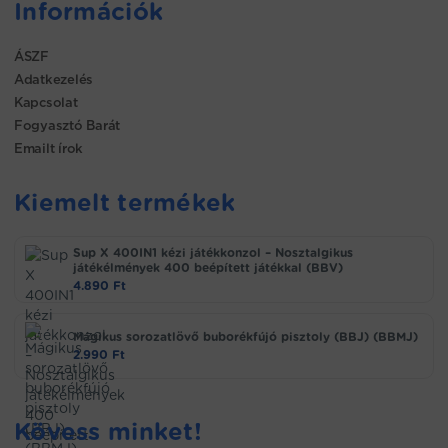
Információk
ÁSZF
Adatkezelés
Kapcsolat
Fogyasztó Barát
Emailt írok
Kiemelt termékek
Sup X 400IN1 kézi játékkonzol – Nosztalgikus
játékélmények 400 beépített játékkal (BBV)
4.890
Ft
Mágikus sorozatlövő buborékfújó pisztoly (BBJ) (BBMJ)
2.990
Ft
Kövess minket!