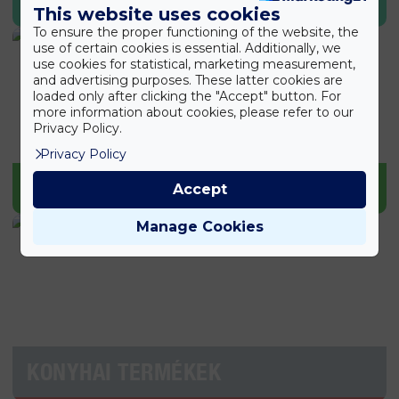
SPORT & EGÉSZSÉG
This website uses cookies
To ensure the proper functioning of the website, the
use of certain cookies is essential. Additionally, we
use cookies for statistical, marketing measurement,
and advertising purposes. These latter cookies are
loaded only after clicking the "Accept" button. For
more information about cookies, please refer to our
Privacy Policy.
Privacy Policy
KERTI TERMÉKEK
Accept
Manage Cookies
KONYHAI TERMÉKEK