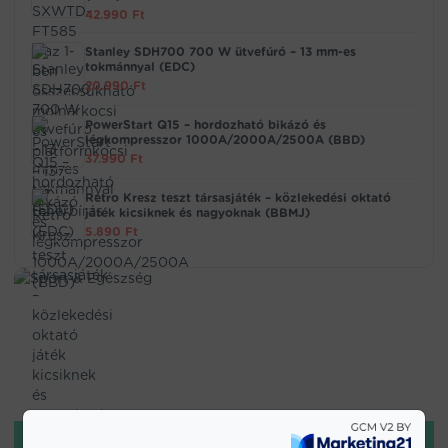
42.990
Ft
Stanley SDH700 700 W ütvefúró – 13 mm-es
tokmánnyal (EDC)
20.990
Ft
PowerStart Q15 – hordozható bikázó és
légkompresszor 1000A/2000A/2500A (BBD)
37.990
Ft
Retro Kresz teszt társasjáték – közlekedési oktató
játék kicsiknek és nagyoknak (BBMJ)
5.890
Ft