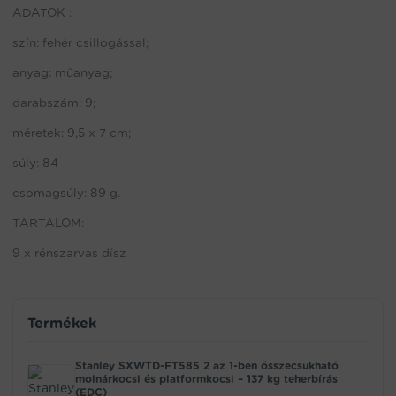
ADATOK :
szín: fehér csillogással;
anyag: műanyag;
darabszám: 9;
méretek: 9,5 x 7 cm;
súly: 84
csomagsúly: 89 g.
TARTALOM:
9 x rénszarvas dísz
Termékek
Stanley SXWTD-FT585 2 az 1-ben összecsukható
molnárkocsi és platformkocsi – 137 kg teherbírás
(EDC)