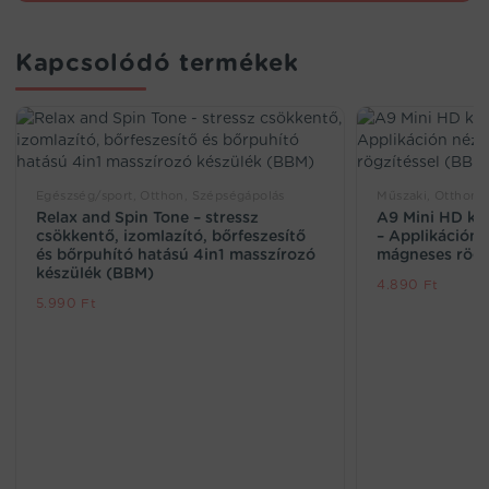
Kapcsolódó termékek
Egészség/sport, Otthon, Szépségápolás
Műszaki, Otthon, 
Relax and Spin Tone – stressz
A9 Mini HD kam
csökkentő, izomlazító, bőrfeszesítő
– Applikáción 
és bőrpuhító hatású 4in1 masszírozó
mágneses rögz
készülék (BBM)
4.890
Ft
5.990
Ft