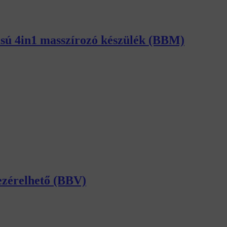
tású 4in1 masszírozó készülék (BBM)
vezérelhető (BBV)