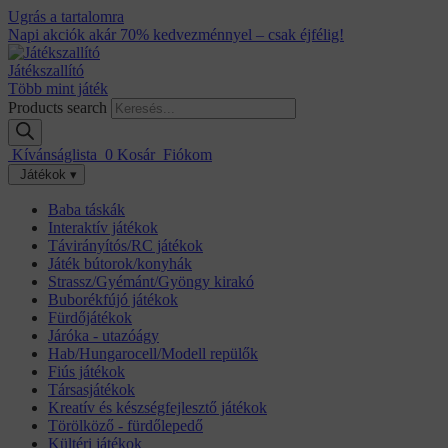
Ugrás a tartalomra
Napi akciók akár 70% kedvezménnyel – csak éjfélig!
Játékszallító
Több mint játék
Products search
Kívánságlista
0
Kosár
Fiókom
Játékok ▾
Baba táskák
Interaktív játékok
Távirányítós/RC játékok
Játék bútorok/konyhák
Strassz/Gyémánt/Gyöngy kirakó
Buborékfújó játékok
Fürdőjátékok
Járóka - utazóágy
Hab/Hungarocell/Modell repülők
Fiús játékok
Társasjátékok
Kreatív és készségfejlesztő játékok
Törölköző - fürdőlepedő
Kültéri játékok