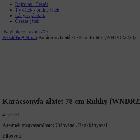
Rajzolás - Festés
TV-játék - online játék
Lányos játékok
Összes játék →
Napi akciók akár -70%
Kezdőlap
›
Otthon
›
Karácsonyfa alátét 78 cm Ruhhy (WNDR22223)
Karácsonyfa alátét 78 cm Ruhhy (WNDR2
4.670
Ft
A termék megvásárolható: Utánvéttel, Bankkártyával
Elfogyott