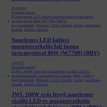
35.490
Ft
Kosárba teszem
Kert/szabadidő, Műszaki, LED világítás, Szolár, napelemes
lámpák, Kültéri világítás
Napelemes LED kültéri
mozgásérzékelős fali lámpa
távirányítóval 80W (W779B) (BBV)
9.890
Ft
Kosárba teszem
Kert/szabadidő, Műszaki, LED világítás, Szolár, napelemes
lámpák, Kültéri világítás
JWL 160W erős fényű napelemes
vízálló LED-es mozgásérzékelős