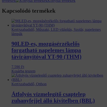
termékek
Konyhai termékek
Kapcsolódó termékek
Kert/szabadidő, Műszaki, LED világítás, Szolár, napelemes
lámpák
90LED-es, mozgásérzékelős
forgatható napelemes lámpa
távirányítóval YT-90 (THM)
7.590
Ft
Kosárba teszem
Kert/szabadidő, Otthon
Átfolyós vízmelegítő csaptelep
zuhanyfejjel álló kivitelben (BBL)