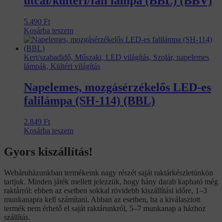
utcai/kültéri/fali lámpa (BBL) (BBV)
5.490
Ft
Kosárba teszem
Kert/szabadidő, Műszaki, LED világítás, Szolár, napelemes
lámpák, Kültéri világítás
Napelemes, mozgásérzékelős LED-es
falilámpa (SH-114) (BBL)
2.849
Ft
Kosárba teszem
Gyors kiszállítás!
Webáruházunkban termékeink nagy részét saját raktárkészletünkön
tartjuk. Minden játék mellett jelezzük, hogy hány darab kapható még
raktárról: ebben az esetben sokkal rövidebb kiszállítási időre, 1–3
munkanapra kell számítani. Abban az esetben, ha a kiválasztott
termék nem érhető el saját raktárunkról, 5–7 munkanap a házhoz
szállítás.