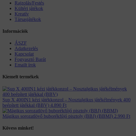
Rajzolás/Festés
Kültéri játékok
Kreatív
Társasjátékok
Információk
ÁSZF
Adatkezelés
Kapcsolat
Fogyasztó Barát
Emailt írok
Kiemelt termékek
Sup X 400IN1 kézi játékkonzol – Nosztalgikus játékélmények 400
beépített játékkal (BBV)
4.890
Ft
Mágikus sorozatlövő buborékfújó pisztoly (BBJ) (BBMJ)
2.990
Ft
Kövess minket!