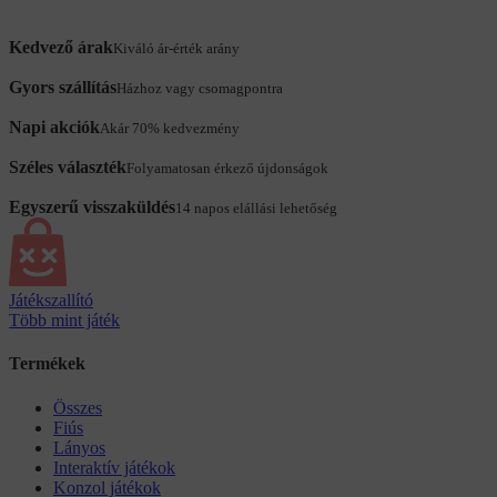
Kedvező árak
Kiváló ár-érték arány
Gyors szállítás
Házhoz vagy csomagpontra
Napi akciók
Akár 70% kedvezmény
Széles választék
Folyamatosan érkező újdonságok
Egyszerű visszaküldés
14 napos elállási lehetőség
Játékszallító
Több mint játék
Termékek
Összes
Fiús
Lányos
Interaktív játékok
Konzol játékok