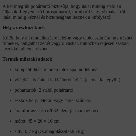
A két integrált pohártartó biztosítja, hogy italai mindig stabilan
álljanak. Legyen szó borospohárról, turmixról vagy vízpalackról,
italai mindig kéznél és biztonságban lesznek a kifolyástól.
Hely az eszközöknek
Külön hely áll rendelkezésre telefon vagy tablet számára, így nézhet
filmeket, hallgathat zenét vagy olvashat, miközben teljesen szabad
kezekkel pihen a vízben.
Termék műszaki adatok
kompatibilitás: minden intex spa modellhez
világítás: beépített led háttérvilágítás (elemekkel együtt)
pohártartók: 2 stabil pohártartó
eszköz hely: telefon vagy tablet számára
áramforrás: 2 × cr2032 elem (a csomagban)
méret: 45 × 26 × 16 cm
súly: 0,7 kg (csomagolással 0,95 kg)