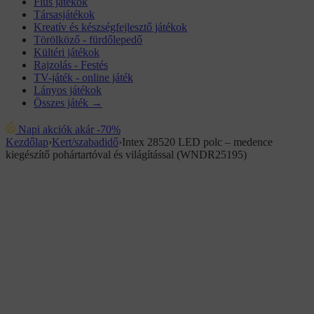
Fiús játékok
Társasjátékok
Kreatív és készségfejlesztő játékok
Törölköző - fürdőlepedő
Kültéri játékok
Rajzolás - Festés
TV-játék - online játék
Lányos játékok
Összes játék →
Napi akciók akár -70%
Kezdőlap
›
Kert/szabadidő
›
Intex 28520 LED polc – medence
kiegészítő pohártartóval és világítással (WNDR25195)