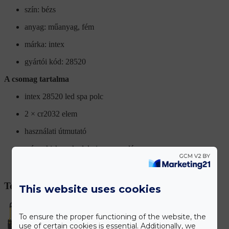
szín: bézs
anyag: műanyag, fém
márka: intex
gyártói kód: 28520
A csomag tartalma
intex 28520 led spa polc
2 × cr2032 elem
használati útmutató
színes kiskereskedelmi csomagolás
barna szállítódoboz
Termékek
This website uses cookies
To ensure the proper functioning of the website, the
use of certain cookies is essential. Additionally, we