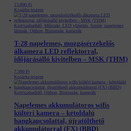
13.890
Ft
Kosárba teszem
Kert/szabadidő, Műszaki, LED világítás, Szolár, napelemes
lámpák, Otthon, Biztonság, kamerák
T-28 napelemes, mozgásérzékelős
álkamera LED reflektorral,
időjárásálló kivitelben – MSK (THM)
7.390
Ft
Kosárba teszem
Kert/szabadidő, Otthon, Biztonság, kamerák
Napelemes akkumulátoros wifis
kültéri kamera – kétoldalú
hangkapcsolattal, újratölthető
akkumulátorral (FX) (BBD)