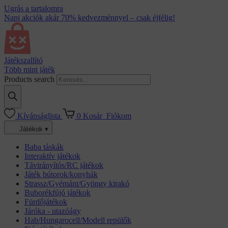
Ugrás a tartalomra
Napi akciók akár 70% kedvezménnyel – csak éjfélig!
Játékszallító
Több mint játék
Products search
Kívánságlista
0
Kosár
Fiókom
Játékok ▾
Baba táskák
Interaktív játékok
Távirányítós/RC játékok
Játék bútorok/konyhák
Strassz/Gyémánt/Gyöngy kirakó
Buborékfújó játékok
Fürdőjátékok
Járóka - utazóágy
Hab/Hungarocell/Modell repülők