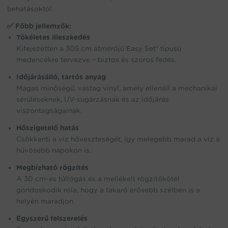
behatásoktól.
✅
Főbb jellemzők:
Tökéletes illeszkedés
Kifejezetten a 305 cm átmérőjű Easy Set® típusú
medencékre tervezve – biztos és szoros fedés.
Időjárásálló, tartós anyag
Magas minőségű, vastag vinyl, amely ellenáll a mechanikai
sérüléseknek, UV-sugárzásnak és az időjárás
viszontagságainak.
Hőszigetelő hatás
Csökkenti a víz hőveszteségét, így melegebb marad a víz a
hűvösebb napokon is.
Megbízható rögzítés
A 30 cm-es túllógás és a mellékelt rögzítőkötél
gondoskodik róla, hogy a takaró erősebb szélben is a
helyén maradjon.
Egyszerű felszerelés