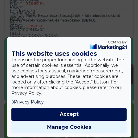
37.990
Ft
Retro Kresz teszt társasjáték – közlekedési oktató
játék kicsiknek és nagyoknak (BBMJ)
5.890
Ft
This website uses cookies
To ensure the proper functioning of the website, the
use of certain cookies is essential. Additionally, we
use cookies for statistical, marketing measurement,
and advertising purposes. These latter cookies are
loaded only after clicking the "Accept" button. For
more information about cookies, please refer to our
SPORT & EGÉSZSÉG
Privacy Policy.
Privacy Policy
Accept
Manage Cookies