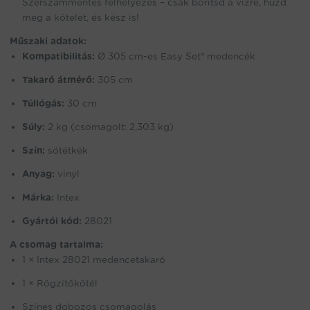
Szerszámmentes felhelyezés – csak borítsd a vízre, húzd
meg a kötelet, és kész is!
Műszaki adatok:
Kompatibilitás:
Ø 305 cm-es Easy Set® medencék
Takaró átmérő:
305 cm
Túllógás:
30 cm
Súly:
2 kg (csomagolt: 2,303 kg)
Szín:
sötétkék
Anyag:
vinyl
Márka:
Intex
Gyártói kód:
28021
A csomag tartalma:
1 × Intex 28021 medencetakaró
1 × Rögzítőkötél
Színes dobozos csomagolás