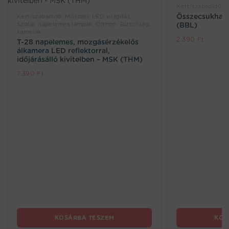
Kert/szabadidő, 
Összecsukható
Kert/szabadidő, Műszaki, LED világítás,
Szolár, napelemes lámpák, Otthon, Biztonság,
(BBL)
kamerák
2.390
Ft
T-28 napelemes, mozgásérzékelős
álkamera LED reflektorral,
időjárásálló kivitelben – MSK (THM)
7.390
Ft
KOSÁRBA TESZEM
KOS