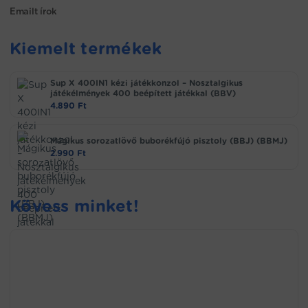
Emailt írok
Kiemelt termékek
Sup X 400IN1 kézi játékkonzol – Nosztalgikus
játékélmények 400 beépített játékkal (BBV)
4.890
Ft
Mágikus sorozatlövő buborékfújó pisztoly (BBJ) (BBMJ)
2.990
Ft
Kövess minket!