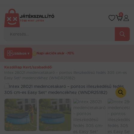
Ugrás
a
tartalomra
0
JÁTÉKSZALLÍTÓ
TÖBB MINT JÁTÉK
Products
search
Játékok ▾
Napi akciók akár -70%
Kezdőlap
›
Kert/szabadidő
›
Intex 28021 medencetakaró – pontos illeszkedésű fedés 305 cm-es
Easy Set® medencékhez (WNDR25182)