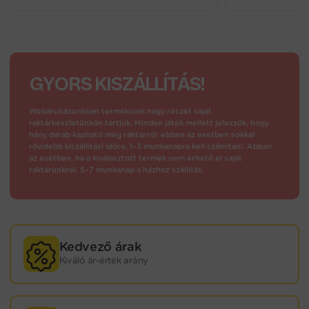
GYORS KISZÁLLÍTÁS!
Webáruházunkban termékeink nagy részét saját
raktárkészletünkön tartjuk. Minden játék mellett jelezzük, hogy
hány darab kapható még raktárról: ebben az esetben sokkal
rövidebb kiszállítási időre, 1–3 munkanapra kell számítani. Abban
az esetben, ha a kiválasztott termék nem érhető el saját
raktárunkról, 5–7 munkanap a házhoz szállítás.
Kedvező árak
Kiváló ár-érték arány