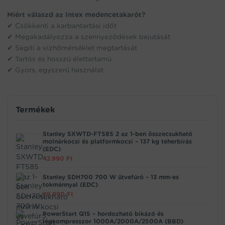
Miért válaszd az Intex medencetakarót?
✔ Csökkenti a karbantartási időt
✔ Megakadályozza a szennyeződések bejutását
✔ Segíti a vízhőmérséklet megtartását
✔ Tartós és hosszú élettartamú
✔ Gyors, egyszerű használat
Termékek
Stanley SXWTD-FT585 2 az 1-ben összecsukható
molnárkocsi és platformkocsi – 137 kg teherbírás
(EDC)
42.990
Ft
Stanley SDH700 700 W ütvefúró – 13 mm-es
tokmánnyal (EDC)
20.990
Ft
PowerStart Q15 – hordozható bikázó és
légkompresszor 1000A/2000A/2500A (BBD)