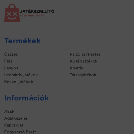
JÁTÉKSZALLÍTÓ
TÖBB MINT JÁTÉK
Termékek
Összes
Rajzolás/Festés
Fiús
Kültéri játékok
Lányos
Kreatív
Interaktív játékok
Társasjátékok
Konzol játékok
Információk
ÁSZF
Adatkezelés
Kapcsolat
Fogyasztó Barát