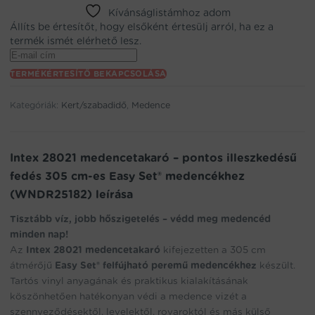
Kívánságlistámhoz adom
Állíts be értesítőt, hogy elsőként értesülj arról, ha ez a
termék ismét elérhető lesz.
Enter
your
TERMÉKÉRTESÍTŐ BEKAPCSOLÁSA
email
address
Kategóriák:
Kert/szabadidő
,
Medence
to
join
the
waitlist
Intex 28021 medencetakaró – pontos illeszkedésű
for
fedés 305 cm-es Easy Set® medencékhez
this
(WNDR25182) leírása
product
Tisztább víz, jobb hőszigetelés – védd meg medencéd
minden nap!
Az
Intex 28021 medencetakaró
kifejezetten a 305 cm
átmérőjű
Easy Set® felfújható peremű medencékhez
készült.
Tartós vinyl anyagának és praktikus kialakításának
köszönhetően hatékonyan védi a medence vizét a
szennyeződésektől, levelektől, rovaroktól és más külső