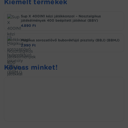
Kiemelt termékek
Sup X 400IN1 kézi játékkonzol – Nosztalgikus
játékélmények 400 beépített játékkal (BBV)
4.890
Ft
Mágikus sorozatlövő buborékfújó pisztoly (BBJ) (BBMJ)
2.990
Ft
Kövess minket!