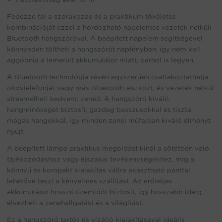
Fedezze fel a szórakozás és a praktikum tökéletes
kombinációját ezzel a hordozható napelemes vezeték nélküli
Bluetooth hangszóróval. A beépített napelem segítségével
könnyedén töltheti a hangszórót napfényben, így nem kell
aggódnia a lemerült akkumulátor miatt, bárhol is legyen.
A Bluetooth technológia révén egyszerűen csatlakoztathatja
okostelefonját vagy más Bluetooth-eszközt, és vezeték nélkül
streamelheti kedvenc zenéit. A hangszóró kiváló
hangminőséget biztosít, gazdag basszusokkal és tiszta
magas hangokkal, így minden zenei műfajban kiváló élményt
nyújt.
A beépített lámpa praktikus megoldást kínál a sötétben való
tájékozódáshoz vagy éjszakai tevékenységekhez, míg a
könnyű és kompakt kialakítás vállra akasztható pánttal
lehetővé teszi a kényelmes szállítást. Az erőteljes
akkumulátor hosszú üzemidőt biztosít, így hosszabb ideig
élvezheti a zenehallgatást és a világítást.
Ez a hangszóró tartós és vízálló kialakításával ideális