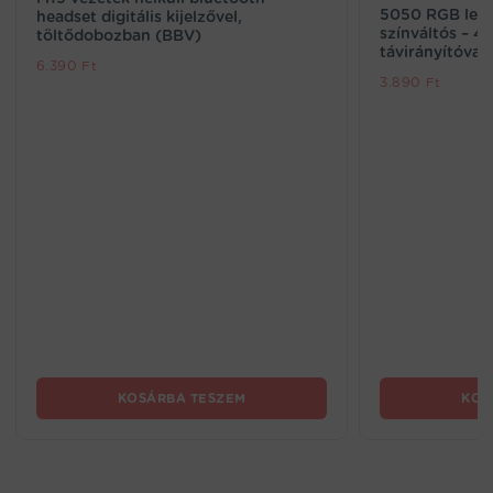
5050 RGB leds
headset digitális kijelzővel,
színváltós – 
töltődobozban (BBV)
távirányítóval
6.390
Ft
3.890
Ft
KOSÁRBA TESZEM
KOS