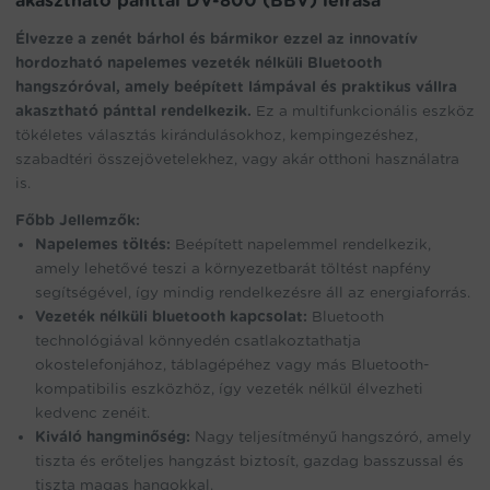
akasztható pánttal DV-800 (BBV) leírása
DV-
800
Élvezze a zenét bárhol és bármikor ezzel az innovatív
(BBV)
hordozható napelemes vezeték nélküli Bluetooth
mennyiség
hangszóróval, amely beépített lámpával és praktikus vállra
akasztható pánttal rendelkezik.
Ez a multifunkcionális eszköz
tökéletes választás kirándulásokhoz, kempingezéshez,
szabadtéri összejövetelekhez, vagy akár otthoni használatra
is.
Főbb Jellemzők:
Napelemes töltés:
Beépített napelemmel rendelkezik,
amely lehetővé teszi a környezetbarát töltést napfény
segítségével, így mindig rendelkezésre áll az energiaforrás.
Vezeték nélküli bluetooth kapcsolat:
Bluetooth
technológiával könnyedén csatlakoztathatja
okostelefonjához, táblagépéhez vagy más Bluetooth-
kompatibilis eszközhöz, így vezeték nélkül élvezheti
kedvenc zenéit.
Kiváló hangminőség:
Nagy teljesítményű hangszóró, amely
tiszta és erőteljes hangzást biztosít, gazdag basszussal és
tiszta magas hangokkal.