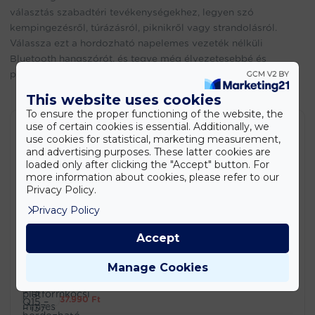
választás szabadtéri tevékenységekhez, legyen szó
kempingezésről, túrázásról, piknikről vagy strandolásról.
Válassza ezt a hordozható napelemes vezeték nélküli
Bluetooth hangszórót, és tegye még élvezetesebbé és
praktikusabbá szabadidős tevékenységeit!
This website uses cookies
To ensure the proper functioning of the website, the
use of certain cookies is essential. Additionally, we
Termékek
use cookies for statistical, marketing measurement,
and advertising purposes. These latter cookies are
loaded only after clicking the "Accept" button. For
Stanley SXWTD-FT585 2 az 1-ben összecsukható
molnárkocsi és platformkocsi – 137 kg teherbírás
more information about cookies, please refer to our
(EDC)
Privacy Policy.
42.990
Ft
Privacy Policy
Stanley SDH700 700 W ütvefúró – 13 mm-es
tokmánnyal (EDC)
Accept
20.990
Ft
Manage Cookies
PowerStart Q15 – hordozható bikázó és
légkompresszor 1000A/2000A/2500A (BBD)
37.990
Ft