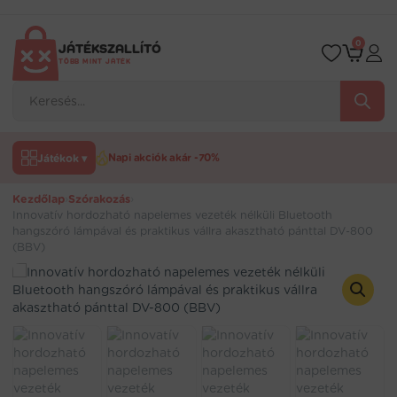
Ugrás
a
tartalomra
0
JÁTÉKSZALLÍTÓ
TÖBB MINT JÁTÉK
Products
search
Játékok ▾
Napi akciók akár -70%
Kezdőlap
›
Szórakozás
›
Innovatív hordozható napelemes vezeték nélküli Bluetooth
hangszóró lámpával és praktikus vállra akasztható pánttal DV-800
(BBV)