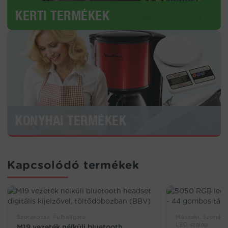
KERTI TERMÉKEK
KONYHAI TERMÉKEK
Kapcsolódó termékek
Szórakozás, Fülhallgató
Műszaki, Szórak
LED szalag
M19 vezeték nélküli bluetooth