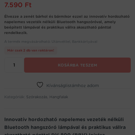
7.590
Ft
Élvezze a zenét bárhol és bármikor ezzel az innovatív hordozható
napelemes vezeték nélküli Bluetooth hangszóróval, amely
beépített lámpával és praktikus vállra akasztható pánttal
rendelkezik.
A termék megvásárolható: Utánvéttel, Bankkártyával
Már csak 2 db van raktáron!
Innovatív
KOSÁRBA TESZEM
hordozható
napelemes
vezeték
nélküli
Kívánságlistámhoz adom
Bluetooth
Kategóriák:
hangszóró
Szórakozás
,
Hangfalak
lámpával
és
praktikus
Innovatív hordozható napelemes vezeték nélküli
vállra
Bluetooth hangszóró lámpával és praktikus vállra
akasztható
pánttal