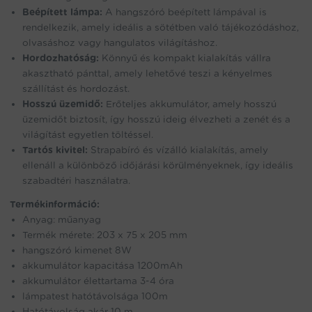
Beépített lámpa:
A hangszóró beépített lámpával is
rendelkezik, amely ideális a sötétben való tájékozódáshoz,
olvasáshoz vagy hangulatos világításhoz.
Hordozhatóság:
Könnyű és kompakt kialakítás vállra
akasztható pánttal, amely lehetővé teszi a kényelmes
szállítást és hordozást.
Hosszú üzemidő:
Erőteljes akkumulátor, amely hosszú
üzemidőt biztosít, így hosszú ideig élvezheti a zenét és a
világítást egyetlen töltéssel.
Tartós kivitel:
Strapabíró és vízálló kialakítás, amely
ellenáll a különböző időjárási körülményeknek, így ideális
szabadtéri használatra.
Termékinformáció:
Anyag: műanyag
Termék mérete: 203 x 75 x 205 mm
hangszóró kimenet 8W
akkumulátor kapacitása 1200mAh
akkumulátor élettartama 3-4 óra
lámpatest hatótávolsága 100m
Hatótávolság akár 10 m