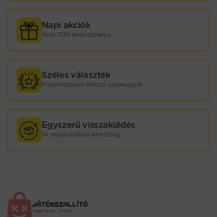
Napi akciók
Akár 70% kedvezmény
Széles választék
Folyamatosan érkező újdonságok
Egyszerű visszaküldés
14 napos elállási lehetőség
JÁTÉKSZALLÍTÓ
TÖBB MINT JÁTÉK