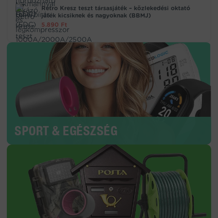
Retro Kresz teszt társasjáték – közlekedési oktató
játék kicsiknek és nagyoknak (BBMJ)
5.890
Ft
SPORT & EGÉSZSÉG