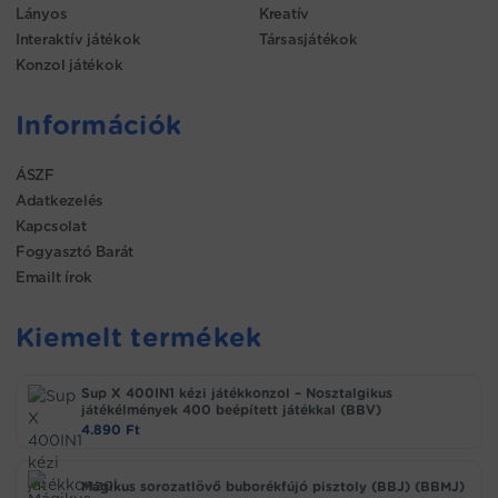
Lányos
Kreatív
Interaktív játékok
Társasjátékok
Konzol játékok
Információk
ÁSZF
Adatkezelés
Kapcsolat
Fogyasztó Barát
Emailt írok
Kiemelt termékek
Sup X 400IN1 kézi játékkonzol – Nosztalgikus
játékélmények 400 beépített játékkal (BBV)
4.890
Ft
Mágikus sorozatlövő buborékfújó pisztoly (BBJ) (BBMJ)