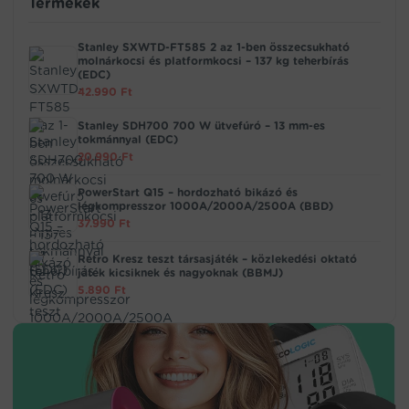
Termékek
Stanley SXWTD-FT585 2 az 1-ben összecsukható
molnárkocsi és platformkocsi – 137 kg teherbírás
(EDC)
42.990
Ft
Stanley SDH700 700 W ütvefúró – 13 mm-es
tokmánnyal (EDC)
20.990
Ft
PowerStart Q15 – hordozható bikázó és
légkompresszor 1000A/2000A/2500A (BBD)
37.990
Ft
Retro Kresz teszt társasjáték – közlekedési oktató
játék kicsiknek és nagyoknak (BBMJ)
5.890
Ft