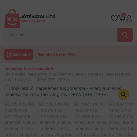
Ugrás
a
tartalomra
0
JÁTÉKSZALLÍTÓ
TÖBB MINT JÁTÉK
Products
search
Játékok ▾
Napi akciók akár -70%
Kezdőlap
›
Kert/szabadidő
›
Időjárásálló, napelemes függőlámpa – energiatarékos, felakasztható
kültéri világítás – 90W (BBL)(BBV)