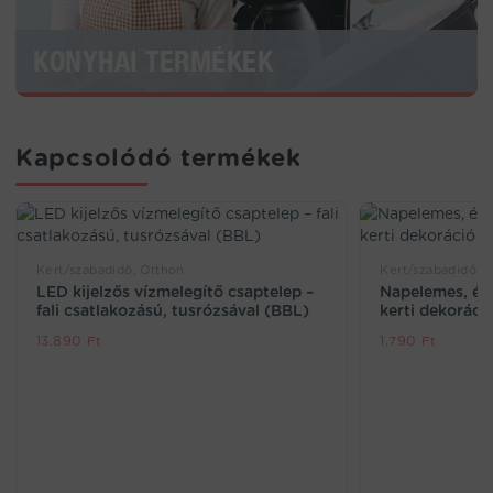
KONYHAI TERMÉKEK
Kapcsolódó termékek
Kert/szabadidő, Otthon
Kert/szabadidő
LED kijelzős vízmelegítő csaptelep –
Napelemes, éle
fali csatlakozású, tusrózsával (BBL)
kerti dekoráci
13.890
Ft
1.790
Ft