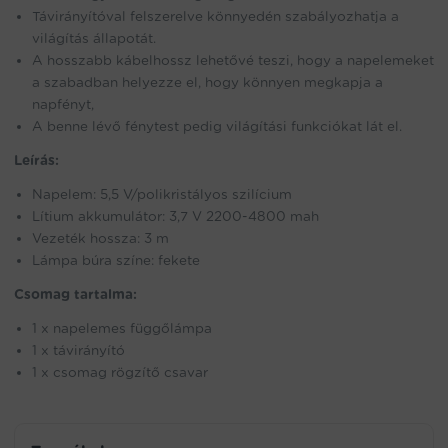
Távirányítóval felszerelve könnyedén szabályozhatja a
világítás állapotát.
A hosszabb kábelhossz lehetővé teszi, hogy a napelemeket
a szabadban helyezze el, hogy könnyen megkapja a
napfényt,
A benne lévő fénytest pedig világítási funkciókat lát el.
Leírás:
Napelem: 5,5 V/polikristályos szilícium
Lítium akkumulátor: 3,7 V 2200-4800 mah
Vezeték hossza: 3 m
Lámpa búra színe: fekete
Csomag tartalma:
1 x napelemes függőlámpa
1 x távirányító
1 x csomag rögzítő csavar