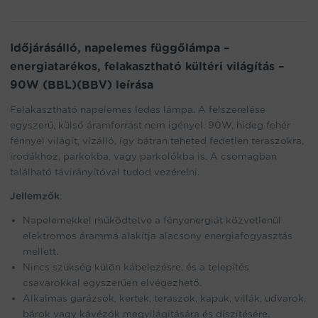
világítás
-
90W
(BBL)
Időjárásálló, napelemes függőlámpa –
(BBV)
energiatarékos, felakasztható kültéri világítás –
mennyiség
90W (BBL)(BBV) leírása
Felakasztható napelemes ledes lámpa. A felszerelése
egyszerű, külső áramforrást nem igényel. 90W, hideg fehér
fénnyel világít, vízálló, így bátran teheted fedetlen teraszokra,
irodákhoz, parkokba, vagy parkolókba is. A csomagban
található távirányítóval tudod vezérelni.
Jellemzők
:
Napelemekkel működtetve a fényenergiát közvetlenül
elektromos árammá alakítja alacsony energiafogyasztás
mellett.
Nincs szükség külön kábelezésre, és a telepítés
csavarokkal egyszerűen elvégezhető.
Alkalmas garázsok, kertek, teraszok, kapuk, villák, udvarok,
bárok vagy kávézók megvilágítására és díszítésére.