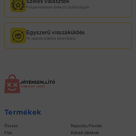
Széles választék
Folyamatosan érkező újdonságok
Egyszerű visszaküldés
14 napos elállási lehetőség
JÁTÉKSZALLÍTÓ
TÖBB MINT JÁTÉK
Termékek
Összes
Rajzolás/Festés
Fiús
Kültéri játékok