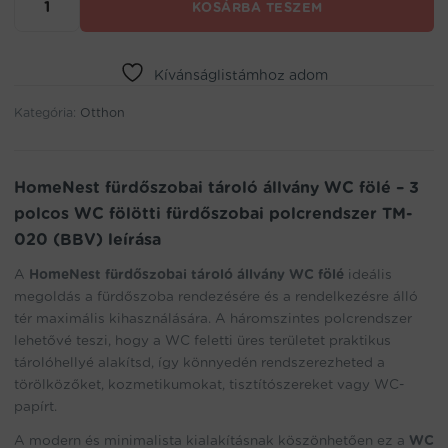
KOSÁRBA TESZEM
fürdőszobai
tároló
állvány
WC
Kívánságlistámhoz adom
fölé
Kategória:
–
Otthon
3
polcos
WC
HomeNest fürdőszobai tároló állvány WC fölé – 3
fölötti
polcos WC fölötti fürdőszobai polcrendszer TM-
fürdőszobai
polcrendszer
020 (BBV) leírása
TM-
020
A
HomeNest fürdőszobai tároló állvány WC fölé
ideális
(BBV)
megoldás a fürdőszoba rendezésére és a rendelkezésre álló
mennyiség
tér maximális kihasználására. A háromszintes polcrendszer
lehetővé teszi, hogy a WC feletti üres területet praktikus
tárolóhellyé alakítsd, így könnyedén rendszerezheted a
törölközőket, kozmetikumokat, tisztítószereket vagy WC-
papírt.
A modern és minimalista kialakításnak köszönhetően ez a
WC