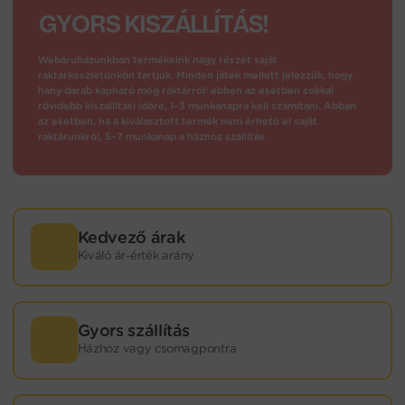
GYORS KISZÁLLÍTÁS!
Webáruházunkban termékeink nagy részét saját
raktárkészletünkön tartjuk. Minden játék mellett jelezzük, hogy
hány darab kapható még raktárról: ebben az esetben sokkal
rövidebb kiszállítási időre, 1–3 munkanapra kell számítani. Abban
az esetben, ha a kiválasztott termék nem érhető el saját
raktárunkról, 5–7 munkanap a házhoz szállítás.
Kedvező árak
Kiváló ár-érték arány
Gyors szállítás
Házhoz vagy csomagpontra