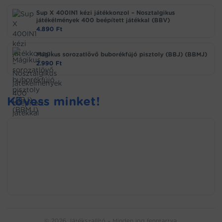
Sup X 400IN1 kézi játékkonzol – Nosztalgikus
játékélmények 400 beépített játékkal (BBV)
4.890
Ft
Mágikus sorozatlövő buborékfújó pisztoly (BBJ) (BBMJ)
2.990
Ft
Kövess minket!
© 2026 Játékszallító – Minden jog fenntartva.