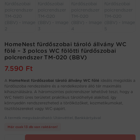
HomeNest fürdőszobai tároló állvány WC
fölé – 3 polcos WC fölötti fürdőszobai
polcrendszer TM-020 (BBV)
7.590
Ft
A
HomeNest fürdőszobai tároló állvány WC fölé
ideális megoldás a
fürdőszoba rendezésére és a rendelkezésre álló tér maximális
kihasználására. A háromszintes polcrendszer lehetővé teszi, hogy a
WC feletti üres területet praktikus tárolóhellyé alakítsd, így
könnyedén rendszerezheted a törölközőket, kozmetikumokat,
tisztítószereket vagy WC-papírt.
A termék megvásárolható: Utánvéttel, Bankkártyával
Már csak 13 db van raktáron!
HomeNest