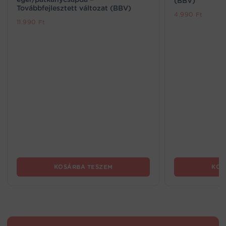
(BBV)
Továbbfejlesztett változat (BBV)
4.990
Ft
11.990
Ft
KOSÁRBA TESZEM
KOS