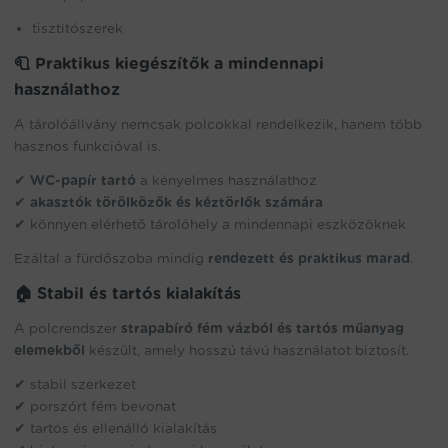
tisztítószerek
🧻 Praktikus kiegészítők a mindennapi
használathoz
A tárolóállvány nemcsak polcokkal rendelkezik, hanem több
hasznos funkcióval is.
✔
WC-papír tartó
a kényelmes használathoz
✔
akasztók törölközők és kéztörlők számára
✔ könnyen elérhető tárolóhely a mindennapi eszközöknek
Ezáltal a fürdőszoba mindig
rendezett és praktikus marad
.
🏠 Stabil és tartós kialakítás
A polcrendszer
strapabíró fém vázból és tartós műanyag
elemekből
készült, amely hosszú távú használatot biztosít.
✔ stabil szerkezet
✔ porszórt fém bevonat
✔ tartós és ellenálló kialakítás