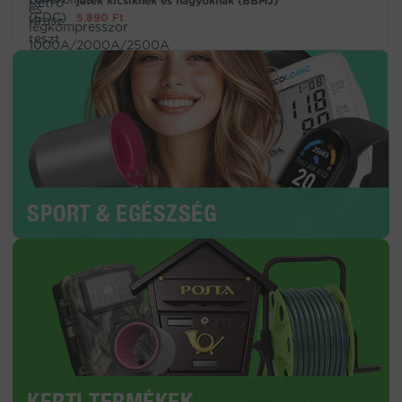
játék kicsiknek és nagyoknak (BBMJ)
5.890
Ft
SPORT & EGÉSZSÉG
KERTI TERMÉKEK