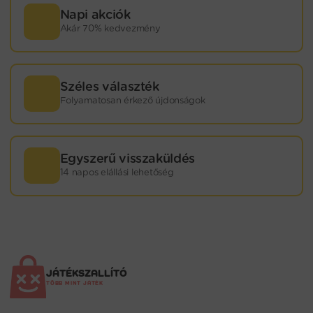
Napi akciók
Akár 70% kedvezmény
Széles választék
Folyamatosan érkező újdonságok
Egyszerű visszaküldés
14 napos elállási lehetőség
JÁTÉKSZALLÍTÓ
TÖBB MINT JÁTÉK