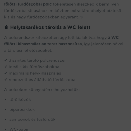
fölötti fürdőszobai polc
tökéletesen illeszkedik bármilyen
fürdőszoba stílusához, miközben extra tárolóhelyet biztosít
kis és nagy fürdőszobákban egyaránt. ✨
🧴 Helytakarékos tárolás a WC felett
A polcrendszer kifejezetten úgy lett kialakítva, hogy
a WC
fölötti kihasználatlan teret hasznosítsa
, így jelentősen növeli
a tárolási lehetőségeket.
✔ 3 szintes tároló polcrendszer
✔ ideális kis fürdőszobákba
✔ maximális helykihasználás
✔ rendezett és átlátható fürdőszoba
A polcokon könnyedén elhelyezhetők:
törölközők
piperecikkek
samponok és tusfürdők
WC-papír