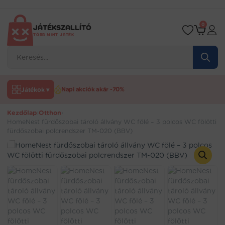
Ugrás
a
tartalomra
0
JÁTÉKSZALLÍTÓ
TÖBB MINT JÁTÉK
Products
search
Játékok ▾
Napi akciók akár -70%
Kezdőlap
›
Otthon
›
HomeNest fürdőszobai tároló állvány WC fölé – 3 polcos WC fölötti
fürdőszobai polcrendszer TM-020 (BBV)