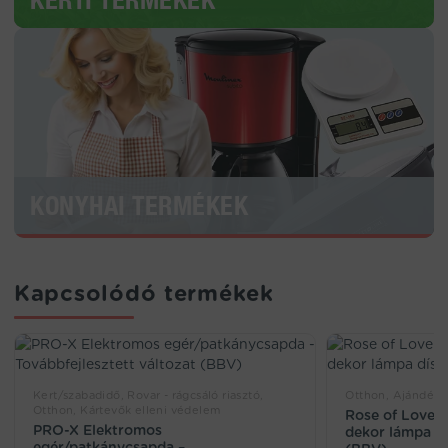
KONYHAI TERMÉKEK
Kapcsolódó termékek
Kert/szabadidő, Rovar - rágcsáló riasztó,
Otthon, Ajándék 
Otthon, Kártevők elleni védelem
Rose of Love –
PRO-X Elektromos
dekor lámpa d
egér/patkánycsapda –