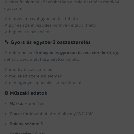
A sima felületnek köszönhetően a polc tisztítása rendkívül
egyszerű.
✔ nedves ruhával gyorsan tisztítható
✔ por és szennyeződés könnyen eltávolítható
✔ higiénikus használat
🔧 Gyors és egyszerű összeszerelés
A polcrendszer
könnyen és gyorsan összeszerelhető
, így
néhány perc alatt használatba vehető.
✔ intuitív összeszerelés
✔ mellékelt szerelési elemek
✔ nem igényel speciális szerszámokat
⚙️ Műszaki adatok
Márka:
HomeNest
Típus:
fürdőszobai tároló állvány WC fölé
Polcok száma:
3