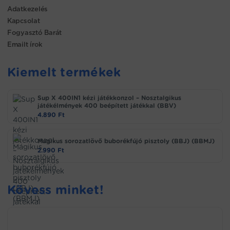
Adatkezelés
Kapcsolat
Fogyasztó Barát
Emailt írok
Kiemelt termékek
Sup X 400IN1 kézi játékkonzol – Nosztalgikus
játékélmények 400 beépített játékkal (BBV)
4.890
Ft
Mágikus sorozatlövő buborékfújó pisztoly (BBJ) (BBMJ)
2.990
Ft
Kövess minket!