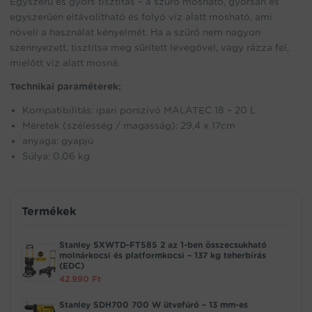
Egyszerű és gyors tisztítás – a szűrő mosható, gyorsan és
egyszerűen eltávolítható és folyó víz alatt mosható, ami
növeli a használat kényelmét. Ha a szűrő nem nagyon
szennyezett, tisztítsa meg sűrített levegővel, vagy rázza fel,
mielőtt víz alatt mosná.
Technikai paraméterek:
Kompatibilitás: ipari porszívó MALATEC 18 – 20 L
Méretek (szélesség / magasság): 29,4 x 17cm
anyaga: gyapjú
Súlya: 0,06 kg
Termékek
Stanley SXWTD-FT585 2 az 1-ben összecsukható
molnárkocsi és platformkocsi – 137 kg teherbírás
(EDC)
42.990
Ft
Stanley SDH700 700 W ütvefúró – 13 mm-es