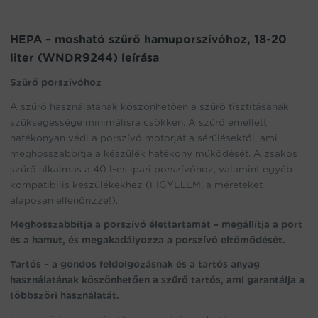
liter
(WNDR9244)
mennyiség
HEPA – mosható szűrő hamuporszívóhoz, 18-20
liter (WNDR9244) leírása
Szűrő porszívóhoz
A szűrő használatának köszönhetően a szűrő tisztításának
szükségessége minimálisra csökken. A szűrő emellett
hatékonyan védi a porszívó motorját a sérülésektől, ami
meghosszabbítja a készülék hatékony működését. A zsákos
szűrő alkalmas a 40 l-es ipari porszívóhoz, valamint egyéb
kompatibilis készülékekhez (FIGYELEM, a méreteket
alaposan ellenőrizze!).
Meghosszabbítja a porszívó élettartamát – megállítja a port
és a hamut, és megakadályozza a porszívó eltömődését.
Tartós – a gondos feldolgozásnak és a tartós anyag
használatának köszönhetően a szűrő tartós, ami garantálja a
többszöri használatát.