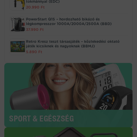
tokmánnyal (EDC)
20.990
Ft
PowerStart Q15 – hordozható bikázó és
légkompresszor 1000A/2000A/2500A (BBD)
37.990
Ft
Retro Kresz teszt társasjáték – közlekedési oktató
játék kicsiknek és nagyoknak (BBMJ)
5.890
Ft
SPORT & EGÉSZSÉG