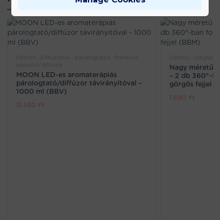
Otthon, Diffúzorok - párologtatók, Prémium
Otthon, Szépségá
párásító/diffúzor
Nagy méretű, 
MOON LED-es aromaterápiás
– 2 db 360°-b
párologtató/diffúzor távirányítóval –
görgős fejjel 
1000 ml (BBV)
1.890
Ft
12.590
Ft