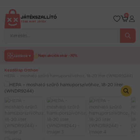
Ugrás
a
tartalomra
0
JÁTÉKSZALLÍTÓ
TÖBB MINT JÁTÉK
Products
search
Játékok ▾
Napi akciók akár -70%
Kezdőlap
›
Otthon
›
HEPA – mosható szűrő hamuporszívóhoz, 18-20 liter (WNDR9244)