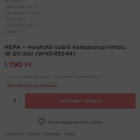
HEPA – mosható szűrő hamuporszívóhoz,
18-20 liter (WNDR9244)
1.790
Ft
A termék megvásárolható: Utánvéttel, Bankkártyával
Már csak 2 db van raktáron!
HEPA
KOSÁRBA TESZEM
–
mosható
szűrő
hamuporszívóhoz,
Kívánságlistámhoz adom
18-
Kategóriák:
20
Otthon
,
Takarítás - mosás