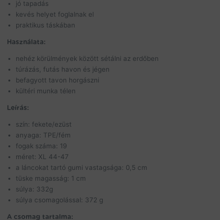
jó tapadás
kevés helyet foglalnak el
praktikus táskában
Használata:
nehéz körülmények között sétálni az erdőben
túrázás, futás havon és jégen
befagyott tavon horgászni
kültéri munka télen
Leírás:
szín: fekete/ezüst
anyaga: TPE/fém
fogak száma: 19
méret: XL 44-47
a láncokat tartó gumi vastagsága: 0,5 cm
tüske magasság: 1 cm
súlya: 332g
súlya csomagolással: 372 g
A csomag tartalma: