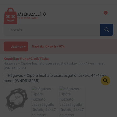
Ugrás
a
tartalomra
0
JÁTÉKSZALLÍTÓ
TÖBB MINT JÁTÉK
Products
search
Játékok ▾
Napi akciók akár -70%
Kezdőlap
›
Ruha/Cipő/Táska
›
Hágóvas – Cipőre húzható csúszásgátló tüskék, 44-47-es méret
(WNDR18265)