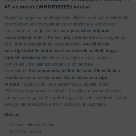
for
47-es méret (WNDR18265) leírása
this
product
Rugalmas hágóvas, acél tüskékkel ellátva, amelyek tökéletesek
az erdőkben és a hegyekben való túrázáshoz. A hágóvas
használatával megbirkózunk
az olyan nehéz időjárási
viszonyokkal, mint a hó és a jég a menet során.
A rugalmas
TPE rátét használatának köszönhetően
44
-től
47
-es
méretig
többféle lábbelihez illeszthetők
anélkül, hogy a
cipőről lecsúsznának
. Nem fárasztják a lábat, nagyon
könnyűek! Jól alkalmazkodnak a cipő bármely
formájához.
Rozsdamentes acélból készült. Ellenállnak a
rozsdának és a korróziónak. Csak helyezze a cipő
talpára.
Fogantyúink nem sértik meg a lábbelit, mert
tökéletesen tapadnak a cipőhöz. Praktikus cipzáras táskába
vannak csomagolva. Kis méretű, így hátizsák zsebében is elfér.
Mindig velünk lesznek, amikor szükségünk lesz rájuk.
Előnyei:
csúszás elleni védelem
44-47-es méret