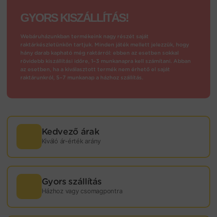
GYORS KISZÁLLÍTÁS!
Webáruházunkban termékeink nagy részét saját
raktárkészletünkön tartjuk. Minden játék mellett jelezzük, hogy
hány darab kapható még raktárról: ebben az esetben sokkal
rövidebb kiszállítási időre, 1–3 munkanapra kell számítani. Abban
az esetben, ha a kiválasztott termék nem érhető el saját
raktárunkról, 5–7 munkanap a házhoz szállítás.
Kedvező árak
Kiváló ár-érték arány
Gyors szállítás
Házhoz vagy csomagpontra