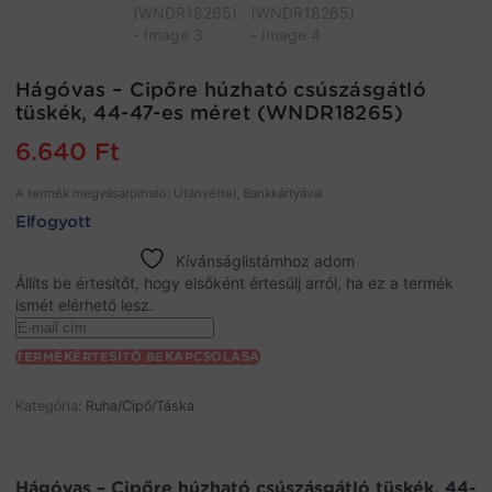
Hágóvas – Cipőre húzható csúszásgátló
tüskék, 44-47-es méret (WNDR18265)
6.640
Ft
A termék megvásárolható: Utánvéttel, Bankkártyával
Elfogyott
Kívánságlistámhoz adom
Állíts be értesítőt, hogy elsőként értesülj arról, ha ez a termék
ismét elérhető lesz.
Enter
your
TERMÉKÉRTESÍTŐ BEKAPCSOLÁSA
email
address
Kategória:
Ruha/Cipő/Táska
to
join
the
waitlist
Hágóvas – Cipőre húzható csúszásgátló tüskék, 44-