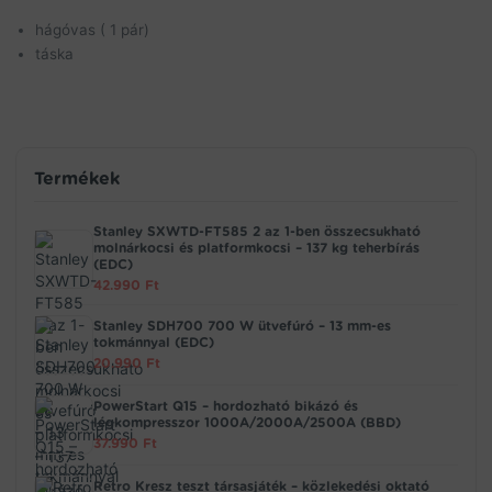
hágóvas ( 1 pár)
táska
Termékek
Stanley SXWTD-FT585 2 az 1-ben összecsukható
molnárkocsi és platformkocsi – 137 kg teherbírás
(EDC)
42.990
Ft
Stanley SDH700 700 W ütvefúró – 13 mm-es
tokmánnyal (EDC)
20.990
Ft
PowerStart Q15 – hordozható bikázó és
légkompresszor 1000A/2000A/2500A (BBD)
37.990
Ft
Retro Kresz teszt társasjáték – közlekedési oktató