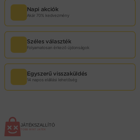
Napi akciók
Akár 70% kedvezmény
Széles választék
Folyamatosan érkező újdonságok
Egyszerű visszaküldés
14 napos elállási lehetőség
JÁTÉKSZALLÍTÓ
TÖBB MINT JÁTÉK