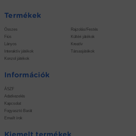
Termékek
Összes
Rajzolás/Festés
Fiús
Kültéri játékok
Lányos
Kreatív
Interaktív játékok
Társasjátékok
Konzol játékok
Információk
ÁSZF
Adatkezelés
Kapcsolat
Fogyasztó Barát
Emailt írok
Kiemelt termékek