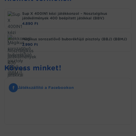
Sup X 400IN1 kézi játékkonzol – Nosztalgikus
játékélmények 400 beépített játékkal (BBV)
4.890
Ft
Mágikus sorozatlövő buborékfújó pisztoly (BBJ) (BBMJ)
2.990
Ft
Kövess minket!
f
Játékszállító a Facebookon