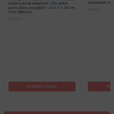
évszakban (W
kislányoknak beépített LED-ekkel,
puha plüss anyagból – 23 x 7 x 28 cm
9.990
Ft
(FX) (BBLPJ)
2.990
Ft
KOSÁRBA TESZEM
KOS