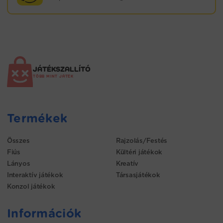
JÁTÉKSZALLÍTÓ
TÖBB MINT JÁTÉK
Termékek
Összes
Rajzolás/Festés
Fiús
Kültéri játékok
Lányos
Kreatív
Interaktív játékok
Társasjátékok
Konzol játékok
Információk