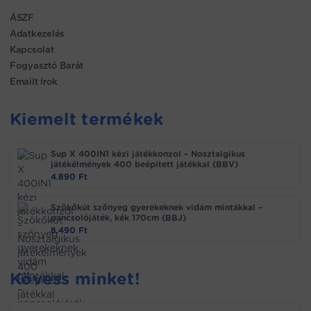
ÁSZF
Adatkezelés
Kapcsolat
Fogyasztó Barát
Emailt írok
Kiemelt termékek
Sup X 400IN1 kézi játékkonzol – Nosztalgikus
játékélmények 400 beépített játékkal (BBV)
4.890
Ft
Szökőkút szőnyeg gyerekeknek vidám mintákkal –
pancsolójáték, kék 170cm (BBJ)
8.490
Ft
Kövess minket!