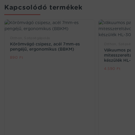
Kapcsolódó termékek
Otthon, Szépségápolás
Körömvágó csipesz, acél 7mm-es
Otthon, Szépségá
pengéjű, ergonomikus (BBKM)
Vákuumos patt
mitesszereltávo
890
Ft
készülék HL-3
4.590
Ft