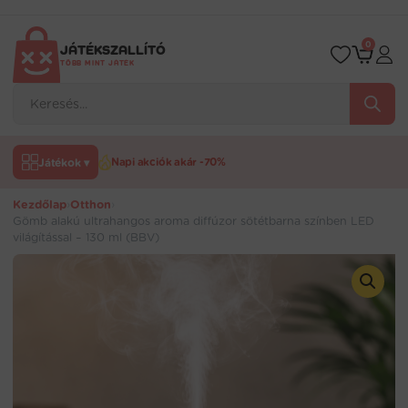
Ugrás
a
tartalomra
0
JÁTÉKSZALLÍTÓ
TÖBB MINT JÁTÉK
Products
search
Játékok ▾
Napi akciók akár -70%
Kezdőlap
›
Otthon
›
Gömb alakú ultrahangos aroma diffúzor sötétbarna színben LED
világítással – 130 ml (BBV)