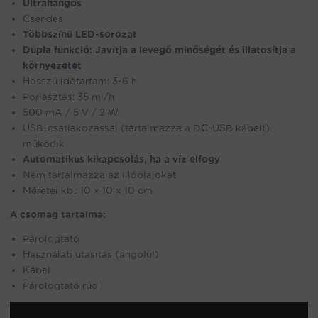
Ultrahangos
Csendes
Többszínű LED-sorozat
Dupla funkció: Javítja a levegő minőségét és illatosítja a
környezetet
Hosszú időtartam: 3-6 h
Porlasztás: 35 ml/h
500 mA / 5 V / 2 W
USB-csatlakozással (tartalmazza a DC-USB kábelt)
működik
Automatikus kikapcsolás, ha a víz elfogy
Nem tartalmazza az illóolajokat
Méretei kb.: 10 x 10 x 10 cm
A csomag tartalma:
Párologtató
Használati utasítás (angolul)
Kábel
Párologtató rúd