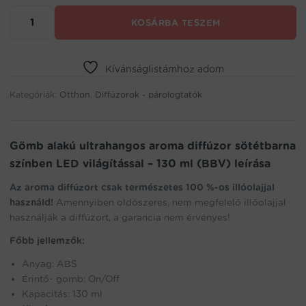
Gömb
KOSÁRBA TESZEM
alakú
ultrahangos
aroma
diffúzor
Kívánságlistámhoz adom
sötétbarna
Kategóriák:
színben
Otthon
,
Diffúzorok - párologtatók
LED
világítással
-
Gömb alakú ultrahangos aroma diffúzor sötétbarna
130
színben LED világítással – 130 ml (BBV) leírása
ml
(BBV)
Az aroma diffúzort csak természetes 100 %-os illóolajjal
mennyiség
használd!
Amennyiben oldószeres, nem megfelelő illőolajjal
használják a diffúzort, a garancia nem érvényes!
Főbb jellemzők:
Anyag: ABS
Érintő- gomb: On/Off
Kapacitás: 130 ml