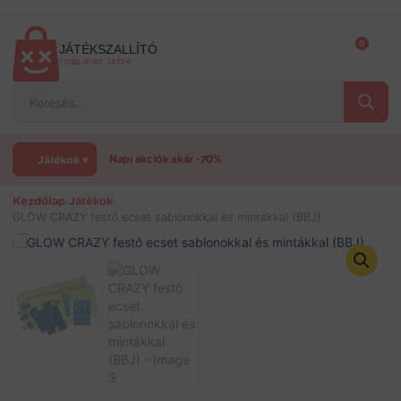
Ugrás
a
tartalomra
0
JÁTÉKSZALLÍTÓ
TÖBB MINT JÁTÉK
Products
search
Játékok ▾
Napi akciók akár -70%
Kezdőlap
›
Játékok
›
GLOW CRAZY festő ecset sablonokkal és mintákkal (BBJ)