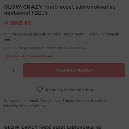
GLOW CRAZY festő ecset sablonokkal és
mintákkal (BBJ)
4.980
Ft
A mágikus ecsettel csak sötétben tudsz festeni, a fényben nem látni
semmit!
A termék megvásárolható: Utánvéttel, Bankkártyával
Már csak 4 db van raktáron!
GLOW
KOSÁRBA TESZEM
CRAZY
festő
ecset
sablonokkal
Kívánságlistámhoz adom
és
mintákkal
Kategóriák:
Játékok
,
Fiús játékok
,
Lányos játékok
,
Kreatív és
készségfejlesztő játékok
(BBJ)
mennyiség
GLOW CRAZY festő ecset sablonokkal és