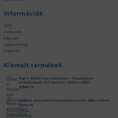
Információk
ÁSZF
Adatkezelés
Kapcsolat
Fogyasztó Barát
Emailt írok
Kiemelt termékek
Sup X 400IN1 kézi játékkonzol – Nosztalgikus
játékélmények 400 beépített játékkal (BBV)
4.890
Ft
Mágikus sorozatlövő buborékfújó pisztoly (BBJ) (BBMJ)
2.990
Ft