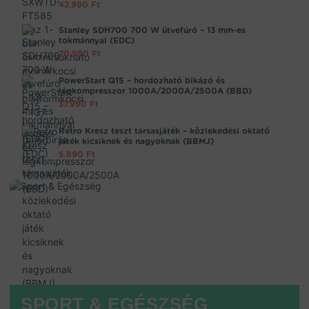
42.990
Ft
Stanley SDH700 700 W ütvefúró – 13 mm-es
tokmánnyal (EDC)
20.990
Ft
PowerStart Q15 – hordozható bikázó és
légkompresszor 1000A/2000A/2500A (BBD)
37.990
Ft
Retro Kresz teszt társasjáték – közlekedési oktató
játék kicsiknek és nagyoknak (BBMJ)
5.890
Ft
SPORT & EGÉSZSÉG