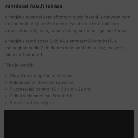
mintákkal (BBJ) leírása
A mágikus ecsettel csak sötétben tudsz festeni, a fényben nem
látni semmit! A különböző minta és sablon között található
varázslatos erdő, hajó, vonat és még sok más izgalmas forma.
A mágikus festő ecset 2 db AA elemmel működtethető, a
csomagban pedig 2 db fluoreszkáló papírt is találsz, melyre a
mintákat festheted.
Főbb jellemzők:
Glow Crazy mágikus festő ecset
Különböző mintával és sablonnal
Fluoreszkáló papírral (2 x 58 cm x 22 cm)
2 db AA elemmel működtethető
3 éves kortól ajánljuk