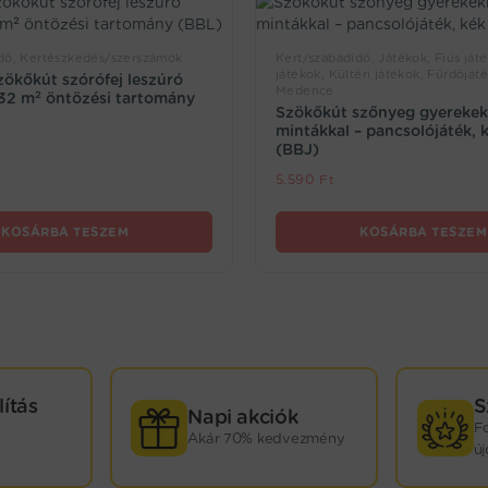
dő, Kertészkedés/szerszámok
Kert/szabadidő, Játékok, Fiús ját
játékok, Kültéri játékok, Fürdőját
szökőkút szórófej leszúró
Medence
 32 m² öntözési tartomány
Szökőkút szőnyeg gyereke
mintákkal – pancsolójáték,
(BBJ)
5.590
Ft
KOSÁRBA TESZEM
KOSÁRBA TESZEM
lítás
S
Napi akciók
F
Akár 70% kedvezmény
ú