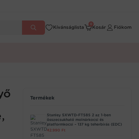
0
Kívánságlista
Kosár
Fiókom
yő
Termékek
,
Stanley SXWTD-FT585 2 az 1-ben
összecsukható molnárkocsi és
platformkocsi – 137 kg teherbírás (EDC)
42.990
Ft