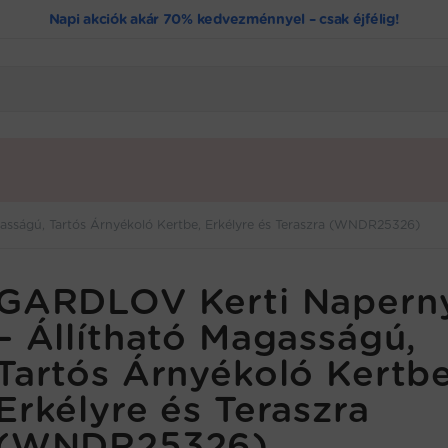
Napi akciók akár 70% kedvezménnyel – csak éjfélig!
sságú, Tartós Árnyékoló Kertbe, Erkélyre és Teraszra (WNDR25326)
GARDLOV Kerti Napern
– Állítható Magasságú,
Tartós Árnyékoló Kertbe
Erkélyre és Teraszra
(WNDR25326)