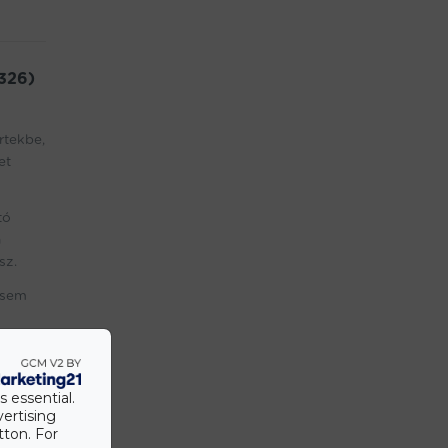
326)
rtekbe,
et
tó
n
sz.
 sem
s essential.
vertising
tton. For