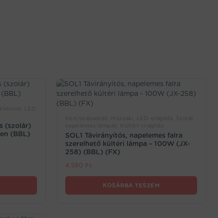
lektorok, LED
Kert/szabadidő, Műszaki, LED világítás, Szolár,
 (szolár)
napelemes lámpák, Kültéri világítás
ben (BBL)
SOL1 Távirányítós, napelemes falra
szerelhető kültéri lámpa – 100W (JX-
258) (BBL) (FX)
4.590
Ft
KOSÁRBA TESZEM