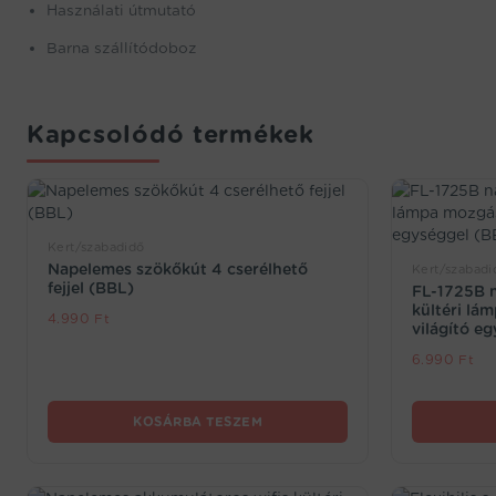
Használati útmutató
Barna szállítódoboz
Kapcsolódó termékek
Kert/szabadidő
Napelemes szökőkút 4 cserélhető
Kert/szabadid
fejjel (BBL)
FL-1725B 
kültéri lá
4.990
Ft
világító e
6.990
Ft
KOSÁRBA TESZEM