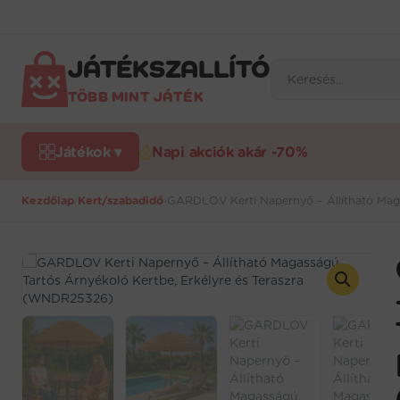
Ugrás
a
tartalomra
JÁTÉKSZALLÍTÓ
Products
search
TÖBB MINT JÁTÉK
Játékok ▾
Napi akciók akár -70%
Kezdőlap
›
Kert/szabadidő
›
GARDLOV Kerti Napernyő – Állítható Maga