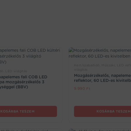
Kert/szabadidő, Műszaki, LED ref
világítás
ő, LED világítás
Mozgásérzékelős, napelemes
napelemes fali COB LED
reflektor, 60 LED-es kivitel
mpa mozgásérzékelős 3
gységgel (BBV)
9.990
Ft
KOSÁRBA TESZEM
KOSÁRBA TESZEM