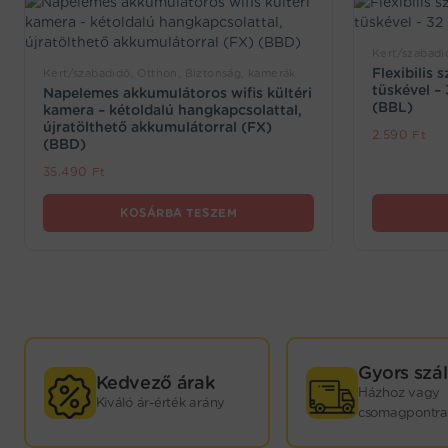
Kert/szabadi
Flexibilis 
Kert/szabadidő, Otthon, Biztonság, kamerák
tüskével –
Napelemes akkumulátoros wifis kültéri
(BBL)
kamera – kétoldalú hangkapcsolattal,
újratölthető akkumulátorral (FX)
2.590
Ft
(BBD)
35.490
Ft
KOSÁRBA TESZEM
GYORS
Gyors szál
Kedvező árak
Házhoz vagy
Kiváló ár-érték arány
KISZÁLLÍTÁS!
csomagpontra