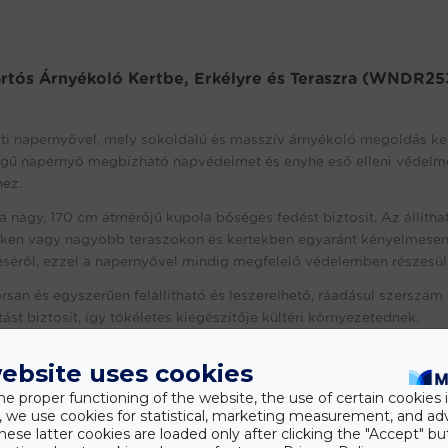
rtós Árnyékoló Kertbe, Erkélyre és Teraszra (WNDR25
 napernyővel, mely sokoldalú és masszív árnyékoló megoldás ke
őségű napernyő megbízható napvédelmet és enyhe eső elleni védelm
hez.
a nagy, 170 cm átmérőjű kupola bőséges fedést biztosít. Az állítha
yeken vagy nagyobb teraszokon és kertekben egyaránt kényelmese
séről, ezzel a napernyővel mindig megfelelő védelemben részesül
rsan és egyszerűen felállítható és leszerelhető, ráadásul szerszám
ást biztosít, így tökéletes kiegészítője kültéri környezetednek.
ebsite uses cookies
s enyhe esőnek
he proper functioning of the website, the use of certain cookies i
y, we use cookies for statistical, marketing measurement, and ad
hese latter cookies are loaded only after clicking the "Accept" bu