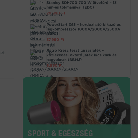
Stanley SDH700 700 W ütvefúró – 13
mm-es tokmánnyal (EDC)
20.990
Ft
PowerStart Q15 – hordozható bikázó és
légkompresszor 1000A/2000A/2500A
(BBD)
37.990
Ft
Retro Kresz teszt társasjáték –
mét
közlekedési oktató játék kicsiknek és
nagyoknak (BBMJ)
5.890
Ft
SPORT & EGÉSZSÉG