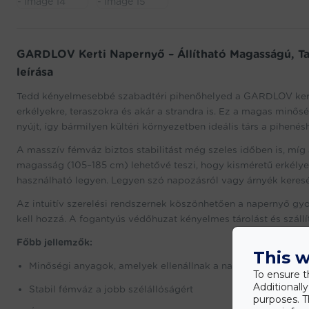
GARDLOV Kerti Napernyő – Állítható Magasságú, Ta
leírása
Tedd kényelmesebbé szabadtéri pihenőhelyed a GARDLOV kerti
erkélyekre, teraszokra és akár a strandra is. Ez a magas min
nyújt, így bármilyen kültéri környezetben ideális társ a pihenés
A masszív fémváz biztos stabilitást még szeles időben is, míg 
magasság (105–185 cm) lehetővé teszi, hogy kisméretű erkél
használható legyen. Legyen szó napozásról vagy árnyék keresé
Az intuitív szerelési rendszernek köszönhetően a napernyő gyo
kell hozzá. A fogantyús védőhuzat kényelmes tárolást és szállít
Főbb jellemzők:
This w
Minőségi anyagok, amelyek ellenállnak a napsugárzásnak é
To ensure t
Additionall
Stabil fémváz a jobb szélállóságért
purposes. T