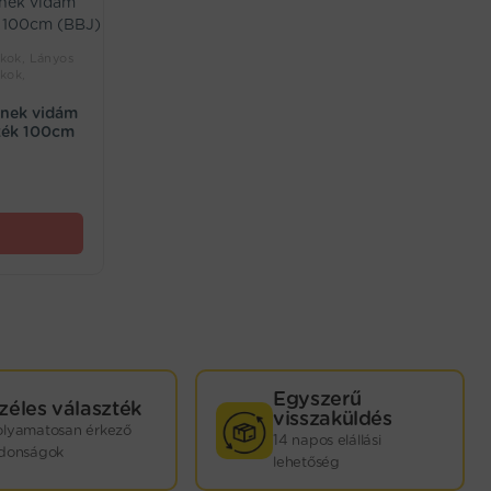
ékok, Lányos
ékok,
knek vidám
 kék 100cm
Egyszerű
zéles választék
visszaküldés
olyamatosan érkező
14 napos elállási
jdonságok
lehetőség