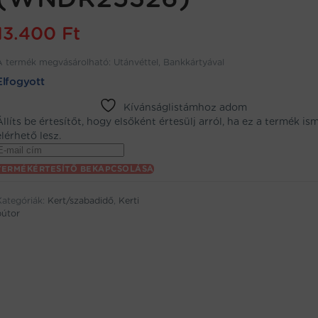
13.400
Ft
A termék megvásárolható: Utánvéttel, Bankkártyával
Elfogyott
Kívánságlistámhoz adom
Állíts be értesítőt, hogy elsőként értesülj arról, ha ez a termék is
elérhető lesz.
Enter
your
TERMÉKÉRTESÍTŐ BEKAPCSOLÁSA
email
address
Kategóriák:
Kert/szabadidő
,
Kerti
to
bútor
oin
the
aitlist
or
his
product