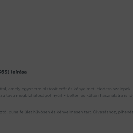
65) leírása
tal, amely egyszerre biztosít erőt és kényelmet. Modern szelepek
ú távú megbízhatóságot nyújt – beltéri és kültéri használatra is ide
ztő, puha felület hűvösen és kényelmesen tart. Olvasáshoz, pihené