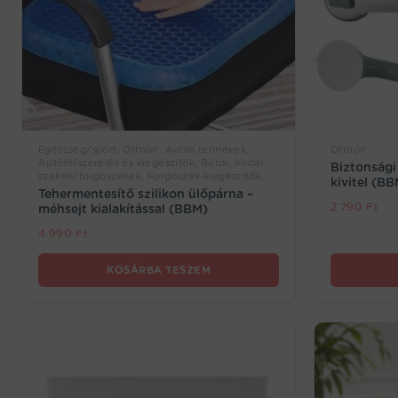
Egészség/sport, Otthon, Autós termékek,
Otthon
Autófelszerelés és kiegészítők, Bútor, Irodai
Biztonság
székek/forgószékek, Forgószék kiegészítők
kivitel (B
Tehermentesítő szilikon ülőpárna –
2.790
Ft
méhsejt kialakítással (BBM)
4.990
Ft
KOSÁRBA TESZEM