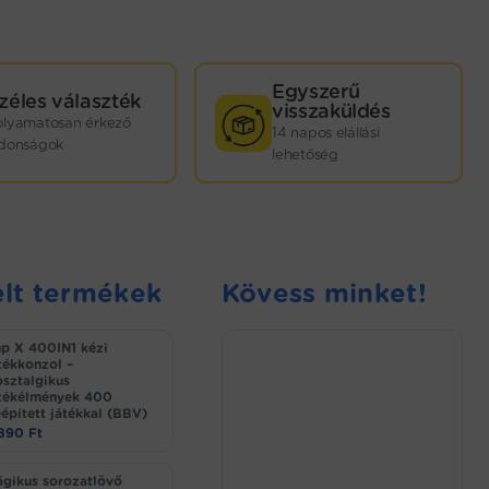
Egyszerű
zéles választék
visszaküldés
olyamatosan érkező
14 napos elállási
jdonságok
lehetőség
lt termékek
Kövess minket!
p X 400IN1 kézi
tékkonzol –
sztalgikus
tékélmények 400
épített játékkal (BBV)
.890
Ft
gikus sorozatlövő