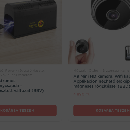
ő, Rovar - rágcsáló riasztó,
Műszaki, Otthon, Biztonság, kame
evők elleni védelem
A9 Mini HD kamera, Wifi kap
ktromos
Applikáción nézhető élőkép
nycsapda –
mágneses rögzítéssel (BBD
esztett változat (BBV)
4.890
Ft
KOSÁRBA TESZEM
KOSÁRBA TESZEM