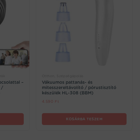
rák
Otthon, Szépségápolás
csolattal –
Vákuumos pattanás- és
 /
mitesszereltávolító / pórustisztító
)
készülék HL-308 (BBM)
4.590
Ft
KOSÁRBA TESZEM