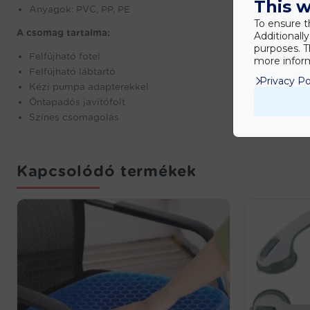
This w
Anyagok: PVC, PP, PE
To ensure t
A csomag tartalma:
Additionall
purposes. T
Felfújható fotel
more inform
Felfújható lábtartó
Privacy Po
Kézi pumpa adapterekkel
Öntapadós javítófolt
Színes csomagolás
Kapcsolódó termékek