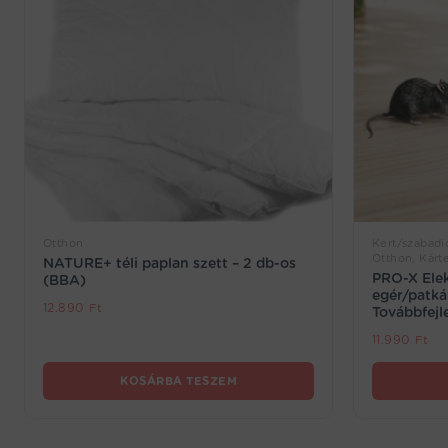
Otthon
Kert/szabadid
Otthon, Kárt
NATURE+ téli paplan szett – 2 db-os
PRO-X Ele
(BBA)
egér/patká
12.890
Ft
Továbbfejl
11.990
Ft
KOSÁRBA TESZEM