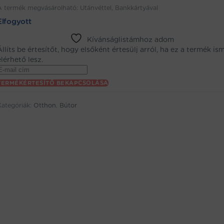
A termék megvásárolható: Utánvéttel, Bankkártyával
Elfogyott
Kívánságlistámhoz adom
Állíts be értesítőt, hogy elsőként értesülj arról, ha ez a termék is
elérhető lesz.
Enter
your
TERMÉKÉRTESÍTŐ BEKAPCSOLÁSA
email
address
Kategóriák:
Otthon
,
Bútor
to
oin
the
aitlist
or
his
product