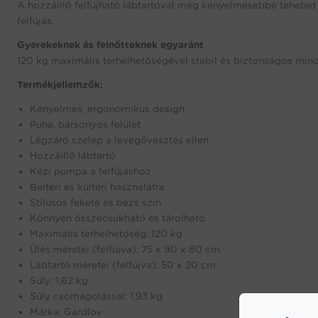
A hozzáillő felfújható lábtartóval még kényelmesebbé teheted
felfújás.
Gyerekeknek és felnőtteknek egyaránt
120 kg maximális terhelhetőségével stabil és biztonságos min
Termékjellemzők:
Kényelmes, ergonomikus design
Puha, bársonyos felület
Légzáró szelep a levegővesztés ellen
Hozzáillő lábtartó
Kézi pumpa a felfújáshoz
Beltéri és kültéri használatra
Stílusos fekete és bézs szín
Könnyen összecsukható és tárolható
Maximális terhelhetőség: 120 kg
Ülés méretei (felfújva): 75 x 90 x 80 cm
Lábtartó méretei (felfújva): 50 x 20 cm
Súly: 1,62 kg
Súly csomagolással: 1,93 kg
Márka: Gardlov