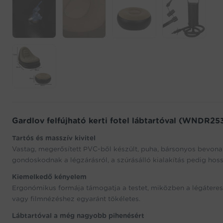
Gardlov felfújható kerti fotel lábtartóval (WNDR253
Tartós és masszív kivitel
Vastag, megerősített PVC-ből készült, puha, bársonyos bevonat
gondoskodnak a légzárásról, a szúrásálló kialakítás pedig hossz
Kiemelkedő kényelem
Ergonómikus formája támogatja a testet, miközben a légáteres
vagy filmnézéshez egyaránt tökéletes.
Lábtartóval a még nagyobb pihenésért