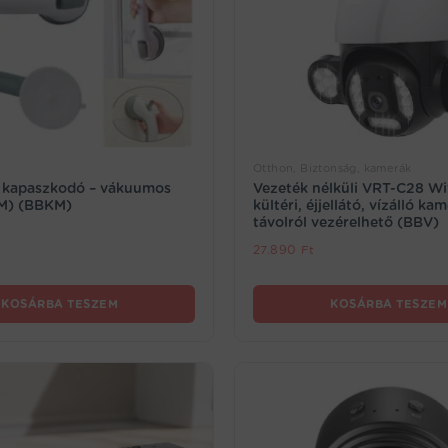
Otthon, Biztonság, kamerák
i kapaszkodó – vákuumos
Vezeték nélküli VRT-C28 Wi
BM) (BBKM)
kültéri, éjjellátó, vízálló ka
távolról vezérelhető (BBV)
27.890
Ft
KOSÁRBA TESZEM
KOSÁRBA TESZEM