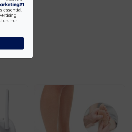
s essential.
vertising
tton. For