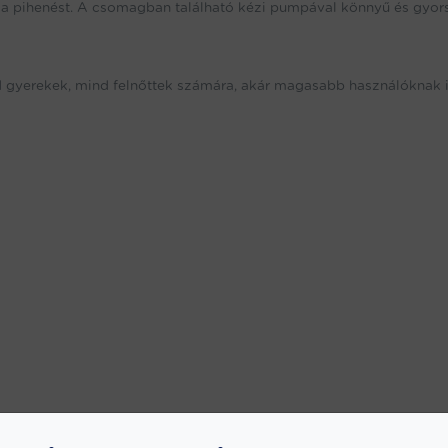
 a pihenést. A csomagban található kézi pumpával könnyű és gyor
d gyerekek, mind felnőttek számára, akár magasabb használóknak i