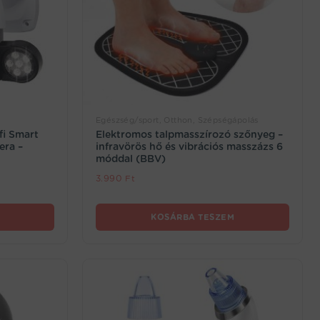
Egészség/sport, Otthon, Szépségápolás
fi Smart
Elektromos talpmasszírozó szőnyeg –
mera –
infravörös hő és vibrációs masszázs 6
móddal (BBV)
3.990
Ft
KOSÁRBA TESZEM