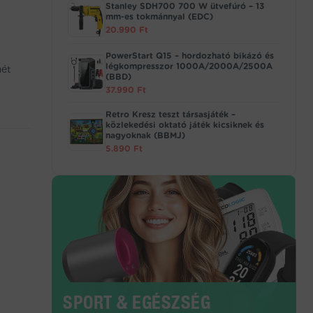
Stanley SDH700 700 W ütvefúró – 13
mm-es tokmánnyal (EDC)
20.990
Ft
PowerStart Q15 – hordozható bikázó és
légkompresszor 1000A/2000A/2500A
mét
(BBD)
37.990
Ft
Retro Kresz teszt társasjáték –
közlekedési oktató játék kicsiknek és
nagyoknak (BBMJ)
5.890
Ft
SPORT & EGÉSZSÉG