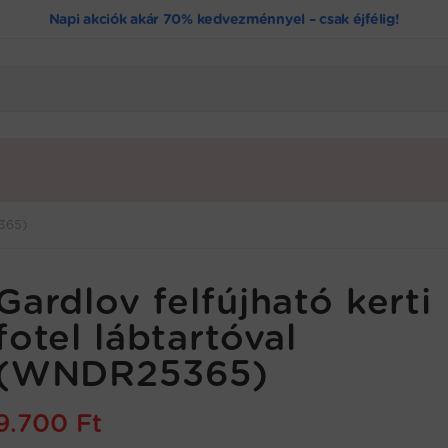
Napi akciók akár 70% kedvezménnyel – csak éjfélig!
5365)
Gardlov felfújható kerti
fotel lábtartóval
(WNDR25365)
9.700
Ft