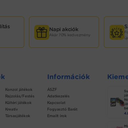
lítás
S
Napi akciók
F
Akár 70% kedvezmény
ú
ek
Információk
Kieme
Konzol játékok
ÁSZF
Su
já
Rajzolás/Festés
Adatkezelés
No
Kültéri játékok
Kapcsolat
já
be
Kreatív
Fogyasztó Barát
4
Társasjátékok
Emailt írok
Má