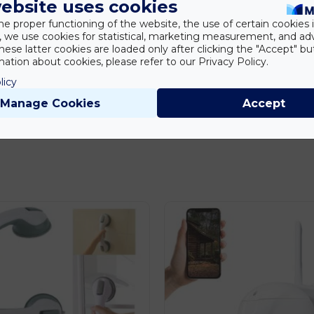
ebsite uses cookies
he proper functioning of the website, the use of certain cookies i
y, we use cookies for statistical, marketing measurement, and ad
hese latter cookies are loaded only after clicking the "Accept" bu
ation about cookies, please refer to our Privacy Policy.
licy
Manage Cookies
Accept