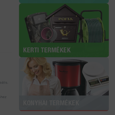
KERTI TERMÉKEK
ális.
shez
KONYHAI TERMÉKEK