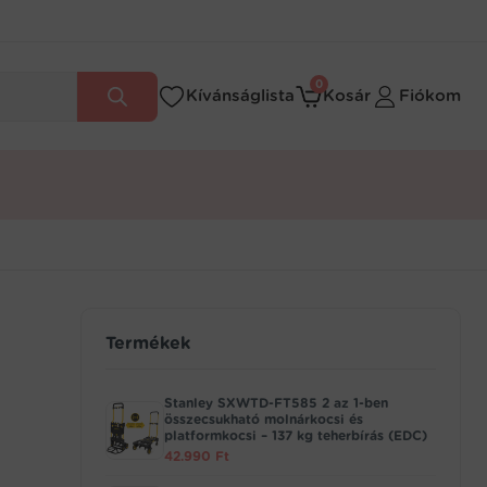
0
Kívánságlista
Kosár
Fiókom
Termékek
Stanley SXWTD-FT585 2 az 1-ben
összecsukható molnárkocsi és
platformkocsi – 137 kg teherbírás (EDC)
42.990
Ft