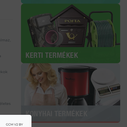
almaz,
KERTI TERMÉKEK
a
ékok
életes
KONYHAI TERMÉKEK