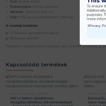
This w
Szín:
Szürke-ezüst
To ensure t
Felhasználás:
Férfiak számára
Additionall
Méretek:
32,5 x 9 x 27,5 cm
purposes. T
Súly:
1,735 kg (csomagolással: 1,745 kg)
more inform
A csomag tartalma:
Privacy Po
✔️ 1 x Adventi kalendárium doboz
✔️ 24 egyedi ajándék
Tökéletes választás azok számára, akik szeretik a stílusos, pr
Kapcsolódó termékek
Otthon, Biztonság, kamerák
Otthon, Bark
WIFI-s beltéri okoskamera
Extra erős,
mozgásérzékelővel, élő kameraképpel
nano ragas