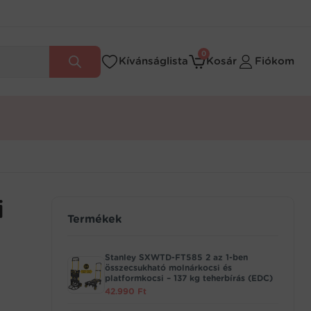
0
Kívánságlista
Kosár
Fiókom
i
Termékek
Stanley SXWTD-FT585 2 az 1-ben
összecsukható molnárkocsi és
platformkocsi – 137 kg teherbírás (EDC)
42.990
Ft