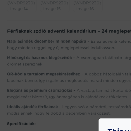
Férfiaknak szóló adventi kalendárium – 24 meglep
Napi ajándék december minden napjára
– Ez az adventi kalend
hogy minden reggel egy új meglepetéssel indulhasson.
Minőségi és hasznos kiegészítők
– A csomagban található tárg
örömet szereznek.
QR-kód a tartalom megtekintéséhez
– A doboz hátoldalán tal
lapulnak benne, így izgalmas meglepetés marad minden egyes
Elegáns és prémium csomagolás
– A vastag, laminált kartonbó
megjelenést biztosít, így önmagában is ajándéknak tökéletes.
Ideális ajándék férfiaknak
– Legyen szó a párodról, testvéredrő
módja annak, hogy feldobd a decemberi várakozást.
Specifikációk: