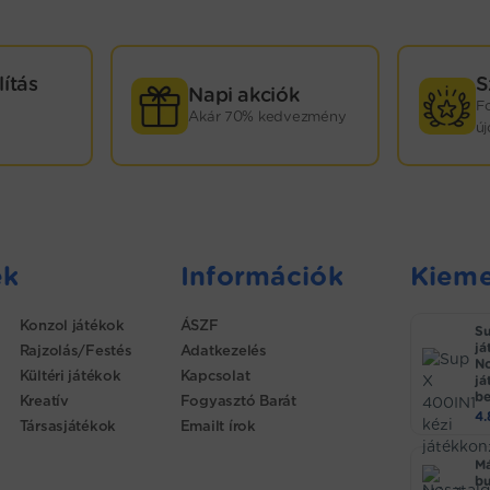
lítás
S
Napi akciók
F
Akár 70% kedvezmény
ú
ek
Információk
Kieme
Konzol játékok
ÁSZF
Su
já
Rajzolás/Festés
Adatkezelés
No
Kültéri játékok
Kapcsolat
já
be
Kreatív
Fogyasztó Barát
4
Társasjátékok
Emailt írok
Má
bu