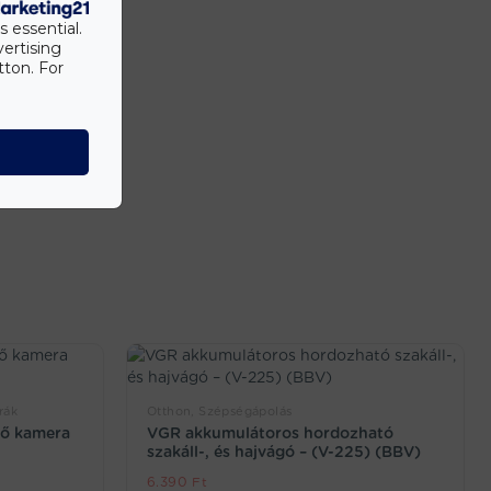
s essential.
vertising
tton. For
rák
Otthon, Szépségápolás
elő kamera
VGR akkumulátoros hordozható
szakáll-, és hajvágó – (V-225) (BBV)
6.390
Ft