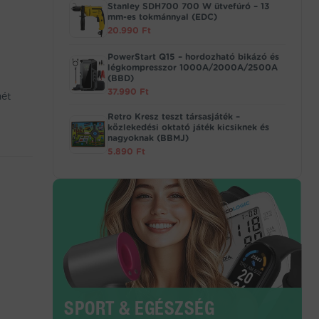
Stanley SDH700 700 W ütvefúró – 13
mm-es tokmánnyal (EDC)
20.990
Ft
PowerStart Q15 – hordozható bikázó és
légkompresszor 1000A/2000A/2500A
(BBD)
37.990
Ft
mét
Retro Kresz teszt társasjáték –
közlekedési oktató játék kicsiknek és
nagyoknak (BBMJ)
5.890
Ft
SPORT & EGÉSZSÉG