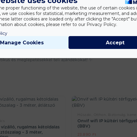
ebsite uses cookies
he proper functioning of the website, the use of certain cookies i
y, we use cookies for statistical, marketing measurement, and ad
hese latter cookies are loaded only after clicking the "Accept" bu
ation about cookies, please refer to our Privacy Policy.
licy
Manage Cookies
Accept
aktikus és meglepetésekkel teli ajándékokat! ✨
Műszaki, Otthon, Biztonság, kame
Onvif wifi IP kültéri térfigy
ács
(BBV)
 vízálló, rugalmas kétoldalas
ztószalag – 3 méter,
23.890
Ft