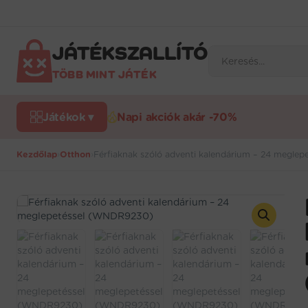
Ugrás
a
tartalomra
JÁTÉKSZALLÍTÓ
Products
search
TÖBB MINT JÁTÉK
Játékok ▾
Napi akciók akár -70%
Kezdőlap
›
Otthon
›
Férfiaknak szóló adventi kalendárium – 24 megle