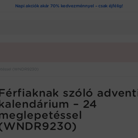
Napi akciók akár 70% kedvezménnyel – csak éjfélig!
petéssel (WNDR9230)
Férfiaknak szóló advent
kalendárium – 24
meglepetéssel
(WNDR9230)