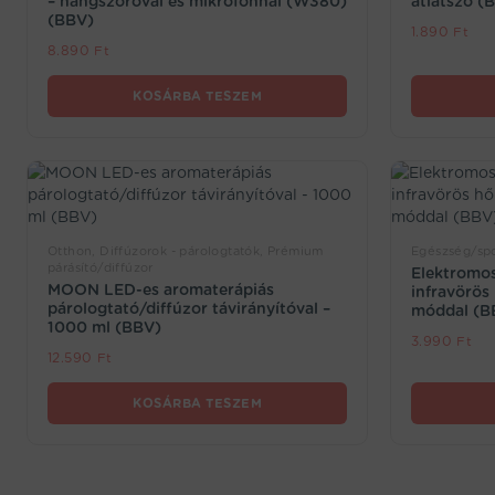
– hangszóróval és mikrofonnal (W380)
átlátszó (
(BBV)
1.890
Ft
8.890
Ft
KOSÁRBA TESZEM
Otthon, Diffúzorok - párologtatók, Prémium
Egészség/spo
párásító/diffúzor
Elektromos
MOON LED-es aromaterápiás
infravörös
párologtató/diffúzor távirányítóval –
móddal (B
1000 ml (BBV)
3.990
Ft
12.590
Ft
KOSÁRBA TESZEM