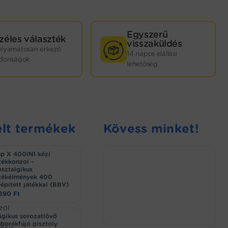
Egyszerű
zéles választék
visszaküldés
olyamatosan érkező
14 napos elállási
jdonságok
lehetőség
lt termékek
Kövess minket!
p X 400IN1 kézi
tékkonzol –
sztalgikus
tékélmények 400
épített játékkal (BBV)
.890
Ft
gikus sorozatlövő
borékfújó pisztoly