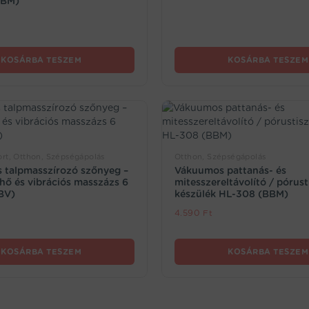
BBM)
KOSÁRBA TESZEM
KOSÁRBA TESZEM
rt, Otthon, Szépségápolás
Otthon, Szépségápolás
 talpmasszírozó szőnyeg –
Vákuumos pattanás- és
 hő és vibrációs masszázs 6
mitesszereltávolító / pórust
BV)
készülék HL-308 (BBM)
4.590
Ft
KOSÁRBA TESZEM
KOSÁRBA TESZEM