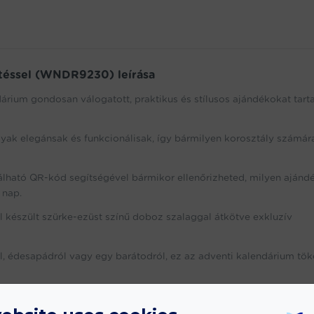
etéssel (WNDR9230) leírása
árium gondosan válogatott, praktikus és stílusos ajándékokat tart
yak elegánsak és funkcionálisak, így bármilyen korosztály számár
álható QR-kód segítségével bármikor ellenőrizheted, milyen ajánd
 nap.
l készült szürke-ezüst színű doboz szalaggal átkötve exkluzív
l, édesapádról vagy egy barátodról, ez az adventi kalendárium tök