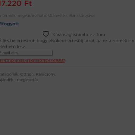
17.220
Ft
A termék megvásárolható: Utánvéttel, Bankkártyával
Elfogyott
Kívánságlistámhoz adom
Állíts be értesítőt, hogy elsőként értesülj arról, ha ez a termék is
elérhető lesz.
Enter
your
TERMÉKÉRTESÍTŐ BEKAPCSOLÁSA
email
address
Kategóriák:
Otthon
,
Karácsony
,
to
Ajándék - meglepetés
oin
the
aitlist
or
his
product