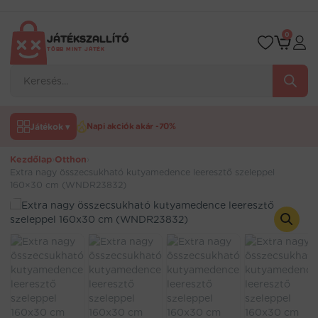
Ugrás
a
tartalomra
0
JÁTÉKSZALLÍTÓ
TÖBB MINT JÁTÉK
Products
search
Játékok ▾
Napi akciók akár -70%
Kezdőlap
›
Otthon
›
Extra nagy összecsukható kutyamedence leeresztő szeleppel
160×30 cm (WNDR23832)