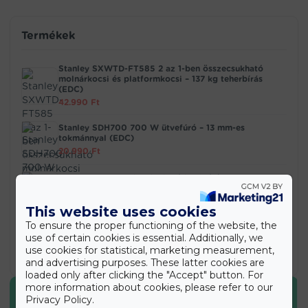
Termékek
Stanley SXWTD-FT585 2 az 1-ben összecsukható
molnárkocsi és platformkocsi – 137 kg teherbírás
(EDC)
42.990
Ft
Stanley SDH700 700 W ütvefúró – 13 mm-es
tokmánnyal (EDC)
20.990
Ft
PowerStart Q15 – hordozható bikázó és
légkompresszor 1000A/2000A/2500A (BBD)
37.990
Ft
This website uses cookies
To ensure the proper functioning of the website, the
Retro Kresz teszt társasjáték – közlekedési oktató
use of certain cookies is essential. Additionally, we
játék kicsiknek és nagyoknak (BBMJ)
use cookies for statistical, marketing measurement,
5.890
Ft
and advertising purposes. These latter cookies are
loaded only after clicking the "Accept" button. For
more information about cookies, please refer to our
Privacy Policy.