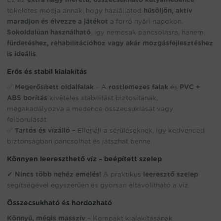
tökéletes módja annak, hogy háziállatod
hűsöljön, aktív
maradjon és élvezze a játékot
a forró nyári napokon.
Sokoldalúan használható
, így nemcsak pancsolásra, hanem
fürdetéshez, rehabilitációhoz vagy akár mozgásfejlesztéshez
is ideális
.
Erős és stabil kialakítás
✅
Megerősített oldalfalak
– A
rostlemezes falak
és
PVC +
ABS borítás
kivételes stabilitást biztosítanak,
megakadályozva a medence összecsuklását vagy
felborulását.
✅
Tartós és vízálló
– Ellenáll a sérüléseknek, így kedvenced
biztonságban pancsolhat és játszhat benne.
Könnyen leereszthető víz – beépített szelep
✔
Nincs több nehéz emelés!
A praktikus
leeresztő szelep
segítségével egyszerűen és gyorsan eltávolítható a víz.
Összecsukható és hordozható
Könnyű, mégis masszív
– Kompakt kialakításának