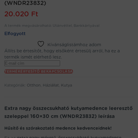
(WNDR23832)
20.020
Ft
A termék megvásárolható: Utánvéttel, Bankkártyával
Elfogyott
Kívánságlistámhoz adom
Állíts be értesítőt, hogy elsőként értesülj arról, ha ez a
termék ismét elérhető lesz.
Enter
your
TERMÉKÉRTESÍTŐ BEKAPCSOLÁSA
email
address
Kategóriák:
Otthon
,
Háziállat
,
Kutya
to
join
the
waitlist
Extra nagy összecsukható kutyamedence leeresztő
for
szeleppel 160×30 cm (WNDR23832) leírása
this
product
Hűsítő és szórakoztató medence kedvenceidnek!
Ez az
extra nagy méretű, összecsukható kutyamedence