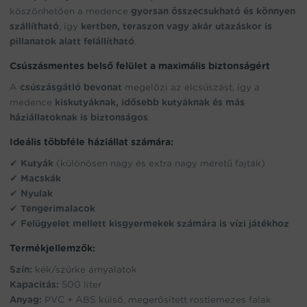
köszönhetően a medence
gyorsan összecsukható és könnyen
szállítható
, így
kertben, teraszon vagy akár utazáskor is
pillanatok alatt felállítható
.
Csúszásmentes belső felület a maximális biztonságért
A
csúszásgátló bevonat
megelőzi az elcsúszást, így a
medence
kiskutyáknak, idősebb kutyáknak és más
háziállatoknak is biztonságos
.
Ideális többféle háziállat számára:
✔
Kutyák
(különösen nagy és extra nagy méretű fajták)
✔
Macskák
✔
Nyulak
✔
Tengerimalacok
✔
Felügyelet mellett kisgyermekek számára is vízi játékhoz
Termékjellemzők:
Szín:
kék/szürke árnyalatok
Kapacitás:
500 liter
Anyag:
PVC + ABS külső, megerősített rostlemezes falak