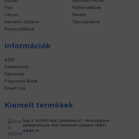
Összes
Rajzolás/Festés
Fiús
Kültéri játékok
Lányos
Kreatív
Interaktív játékok
Társasjátékok
Konzol játékok
Információk
ÁSZF
Adatkezelés
Kapcsolat
Fogyasztó Barát
Emailt írok
Kiemelt termékek
Sup X 400IN1 kézi játékkonzol – Nosztalgikus
játékélmények 400 beépített játékkal (BBV)
4.890
Ft