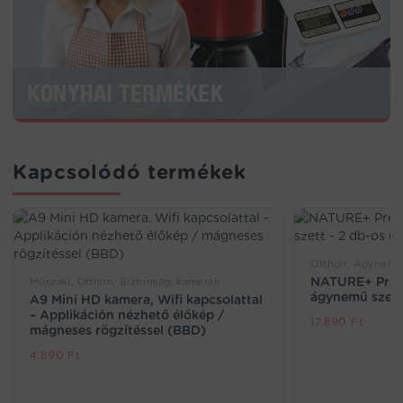
KONYHAI TERMÉKEK
Kapcsolódó termékek
Otthon, Ágynemű,
NATURE+ Prém
Műszaki, Otthon, Biztonság, kamerák
ágynemű szett
A9 Mini HD kamera, Wifi kapcsolattal
– Applikáción nézhető élőkép /
17.890
Ft
mágneses rögzítéssel (BBD)
4.890
Ft