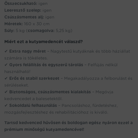
Összecsukható:
igen
Leeresztő szelep:
igen
Csúszásmentes alj:
igen
Méretek:
160 x 30 cm
Súly:
5 kg (
csomagolva:
5,25 kg)
Miért ezt a kutyamedencét válaszd?
✔
Extra nagy méret
– Nagytestű kutyáknak és több háziállat
számára is tökéletes.
✔
Gyors felállítás és egyszerű tárolás
– Felfújás nélkül
használható!
✔
Erős és stabil szerkezet
– Megakadályozza a felborulást és
sérüléseket.
✔
Biztonságos, csúszásmentes kialakítás
– Megóvja
kedvencedet a balesetektől.
✔
Sokoldalú felhasználás
– Pancsoláshoz, fürdetéshez,
mozgásfejlesztéshez és rehabilitációhoz is kiváló.
Tartsd kedvenced hűvösen és boldogan egész nyáron ezzel a
prémium minőségű kutyamedencével!