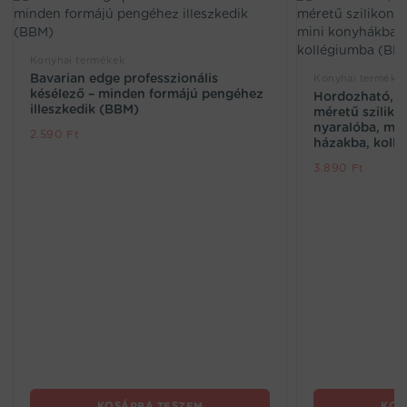
Konyhai termékek
Bavarian edge professzionális
Konyhai terméke
késélező – minden formájú pengéhez
Hordozható, ös
illeszkedik (BBM)
méretű sziliko
nyaralóba, min
2.590
Ft
házakba, koll
3.890
Ft
KOSÁRBA TESZEM
KOS