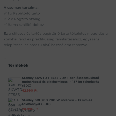
A csomag tartalma:
✅ 1 x Papírtörlő tartó
✅ 2 x Rögzítő szalag
✅ Barna szállító doboz
Ez a stílusos és tartós papírtörlő tartó tökéletes megoldás a
konyhai rend és praktikusság fenntartásához, egyszerű
telepítéssel és hosszú távú használatra tervezve.
Termékek
Stanley SXWTD-FT585 2 az 1-ben összecsukható
molnárkocsi és platformkocsi – 137 kg teherbírás
(EDC)
42.990
Ft
Stanley SDH700 700 W ütvefúró – 13 mm-es
tokmánnyal (EDC)
20.990
Ft