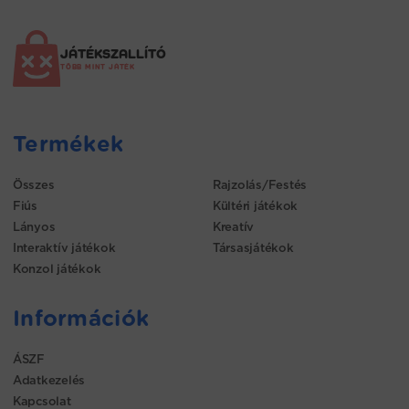
JÁTÉKSZALLÍTÓ
TÖBB MINT JÁTÉK
Termékek
Összes
Rajzolás/Festés
Fiús
Kültéri játékok
Lányos
Kreatív
Interaktív játékok
Társasjátékok
Konzol játékok
Információk
ÁSZF
Adatkezelés
Kapcsolat