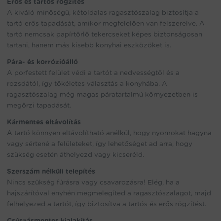
Erős és tartós rögzítés
A kiváló minőségű, kétoldalas ragasztószalag biztosítja a
tartó erős tapadását, amikor megfelelően van felszerelve. A
tartó nemcsak papírtörlő tekercseket képes biztonságosan
tartani, hanem más kisebb konyhai eszközöket is.
Pára- és korrózióálló
A porfestett felület védi a tartót a nedvességtől és a
rozsdától, így tökéletes választás a konyhába. A
ragasztószalag még magas páratartalmú környezetben is
megőrzi tapadását.
Kármentes eltávolítás
A tartó könnyen eltávolítható anélkül, hogy nyomokat hagyna
vagy sértené a felületeket, így lehetőséget ad arra, hogy
szükség esetén áthelyezd vagy kicseréld.
Szerszám nélküli telepítés
Nincs szükség fúrásra vagy csavarozásra! Elég, ha a
hajszárítóval enyhén megmelegíted a ragasztószalagot, majd
felhelyezed a tartót, így biztosítva a tartós és erős rögzítést.
Csúszásmentes kialakítás