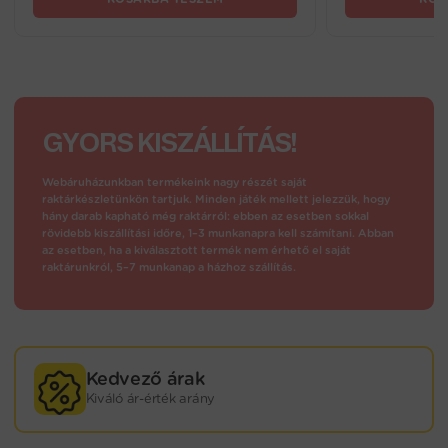
GYORS KISZÁLLÍTÁS!
Webáruházunkban termékeink nagy részét saját
raktárkészletünkön tartjuk. Minden játék mellett jelezzük, hogy
hány darab kapható még raktárról: ebben az esetben sokkal
rövidebb kiszállítási időre, 1–3 munkanapra kell számítani. Abban
az esetben, ha a kiválasztott termék nem érhető el saját
raktárunkról, 5–7 munkanap a házhoz szállítás.
Kedvező árak
Kiváló ár-érték arány