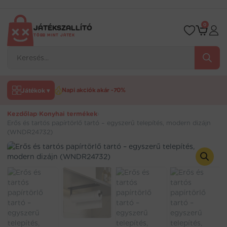
Ugrás
a
tartalomra
0
JÁTÉKSZALLÍTÓ
TÖBB MINT JÁTÉK
Products
search
Játékok ▾
Napi akciók akár -70%
Kezdőlap
›
Konyhai termékek
›
Erős és tartós papírtörlő tartó – egyszerű telepítés, modern dizájn
(WNDR24732)