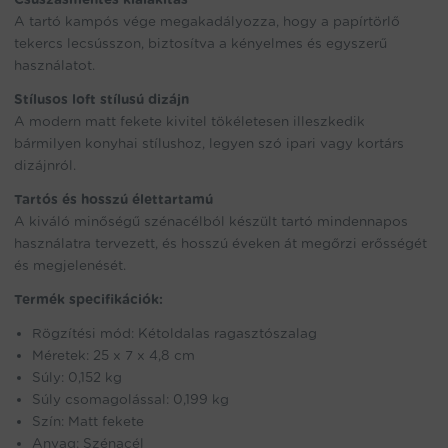
A tartó kampós vége megakadályozza, hogy a papírtörlő
tekercs lecsússzon, biztosítva a kényelmes és egyszerű
használatot.
Stílusos loft stílusú dizájn
A modern matt fekete kivitel tökéletesen illeszkedik
bármilyen konyhai stílushoz, legyen szó ipari vagy kortárs
dizájnról.
Tartós és hosszú élettartamú
A kiváló minőségű szénacélból készült tartó mindennapos
használatra tervezett, és hosszú éveken át megőrzi erősségét
és megjelenését.
Termék specifikációk:
Rögzítési mód: Kétoldalas ragasztószalag
Méretek: 25 x 7 x 4,8 cm
Súly: 0,152 kg
Súly csomagolással: 0,199 kg
Szín: Matt fekete
Anyag: Szénacél