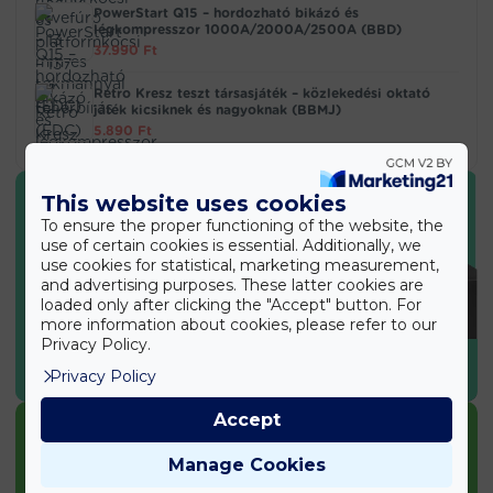
PowerStart Q15 – hordozható bikázó és
légkompresszor 1000A/2000A/2500A (BBD)
37.990
Ft
Retro Kresz teszt társasjáték – közlekedési oktató
játék kicsiknek és nagyoknak (BBMJ)
5.890
Ft
This website uses cookies
To ensure the proper functioning of the website, the
use of certain cookies is essential. Additionally, we
use cookies for statistical, marketing measurement,
and advertising purposes. These latter cookies are
loaded only after clicking the "Accept" button. For
more information about cookies, please refer to our
Privacy Policy.
SPORT & EGÉSZSÉG
Privacy Policy
Accept
Manage Cookies