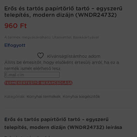
Erős és tartós papírtörlő tartó – egyszerű
telepítés, modern dizájn (WNDR24732)
960
Ft
A termék megvásárolható: Utánvéttel, Bankkártyával
Elfogyott
Kívánságlistámhoz adom
Állíts be értesítőt, hogy elsőként értesülj arról, ha ez a
termék ismét elérhető lesz.
Enter
your
TERMÉKÉRTESÍTŐ BEKAPCSOLÁSA
email
address
Kategóriák:
Konyhai termékek
,
Konyhai kiegészítők
to
join
the
waitlist
Erős és tartós papírtörlő tartó – egyszerű
for
telepítés, modern dizájn (WNDR24732) leírása
this
product