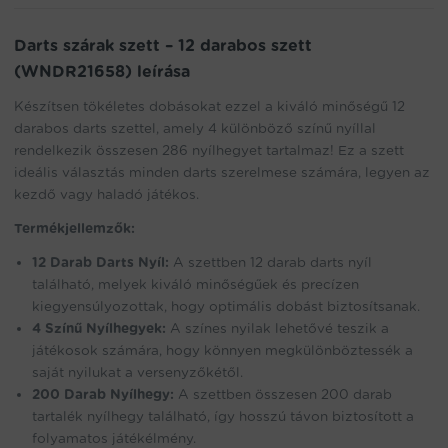
the
waitlist
Darts szárak szett – 12 darabos szett
for
(WNDR21658) leírása
this
product
Készítsen tökéletes dobásokat ezzel a kiváló minőségű 12
darabos darts szettel, amely 4 különböző színű nyíllal
rendelkezik összesen 286 nyílhegyet tartalmaz! Ez a szett
ideális választás minden darts szerelmese számára, legyen az
kezdő vagy haladó játékos.
Termékjellemzők:
12 Darab Darts Nyíl:
A szettben 12 darab darts nyíl
található, melyek kiváló minőségűek és precízen
kiegyensúlyozottak, hogy optimális dobást biztosítsanak.
4 Színű Nyílhegyek:
A színes nyilak lehetővé teszik a
játékosok számára, hogy könnyen megkülönböztessék a
saját nyilukat a versenyzőkétől.
200 Darab Nyílhegy:
A szettben összesen 200 darab
tartalék nyílhegy található, így hosszú távon biztosított a
folyamatos játékélmény.