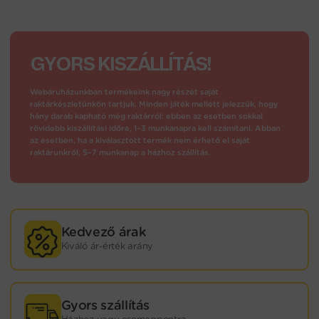
GYORS KISZÁLLÍTÁS!
Webáruházunkban termékeink nagy részét saját
raktárkészletünkön tartjuk. Minden játék mellett jelezzük, hogy
hány darab kapható még raktárról: ebben az esetben sokkal
rövidebb kiszállítási időre, 1–3 munkanapra kell számítani. Abban
az esetben, ha a kiválasztott termék nem érhető el saját
raktárunkról, 5–7 munkanap a házhoz szállítás.
Kedvező árak
Kiváló ár-érték arány
Gyors szállítás