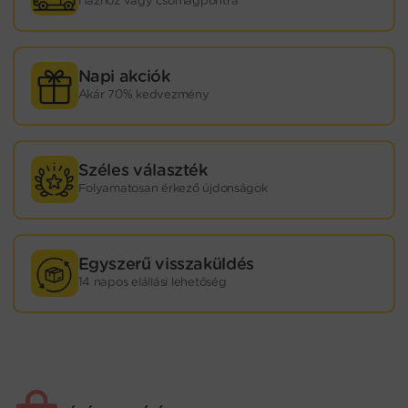
Házhoz vagy csomagpontra
Napi akciók
Akár 70% kedvezmény
Széles választék
Folyamatosan érkező újdonságok
Egyszerű visszaküldés
14 napos elállási lehetőség