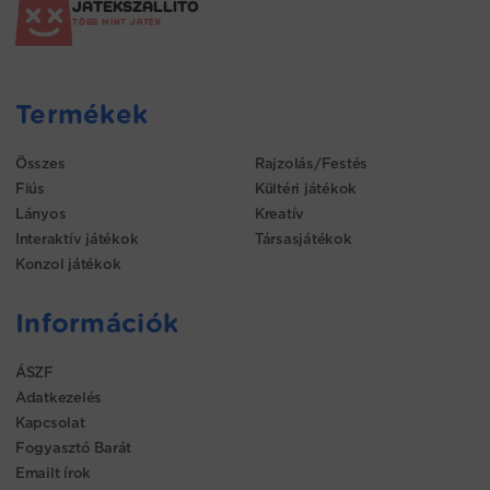
JÁTÉKSZALLÍTÓ
TÖBB MINT JÁTÉK
Termékek
Összes
Rajzolás/Festés
Fiús
Kültéri játékok
Lányos
Kreatív
Interaktív játékok
Társasjátékok
Konzol játékok
Információk
ÁSZF
Adatkezelés
Kapcsolat
Fogyasztó Barát
Emailt írok