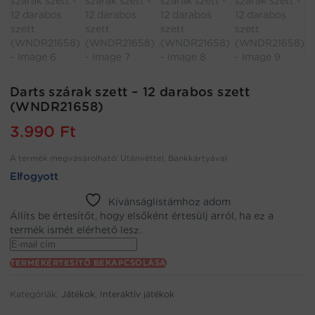
Darts szárak szett – 12 darabos szett
(WNDR21658)
3.990
Ft
A termék megvásárolható: Utánvéttel, Bankkártyával
Elfogyott
Kívánságlistámhoz adom
Állíts be értesítőt, hogy elsőként értesülj arról, ha ez a
termék ismét elérhető lesz.
Enter
your
TERMÉKÉRTESÍTŐ BEKAPCSOLÁSA
email
address
Kategóriák:
Játékok
,
Interaktív játékok
to
join