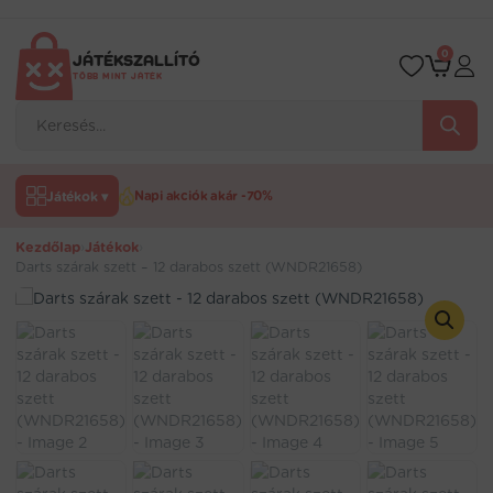
Ugrás
a
tartalomra
0
JÁTÉKSZALLÍTÓ
TÖBB MINT JÁTÉK
Products
search
Játékok ▾
Napi akciók akár -70%
Kezdőlap
›
Játékok
›
Darts szárak szett – 12 darabos szett (WNDR21658)