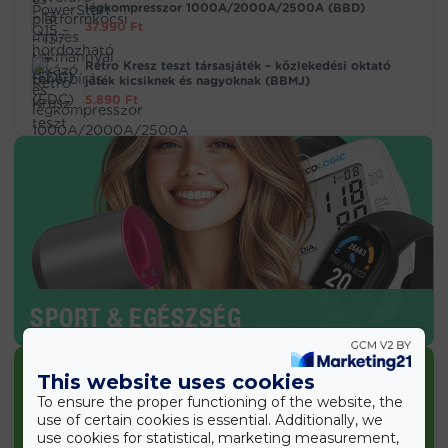
légkompresszor 1000A/2000A/2500A (BBD)
37.990
Ft
Retro Kresz teszt társasjáték – közlekedési oktató
játék kicsiknek és nagyoknak (BBMJ)
5.890
Ft
SPORT & EGÉSZSÉG
This website uses cookies
To ensure the proper functioning of the website, the
use of certain cookies is essential. Additionally, we
use cookies for statistical, marketing measurement,