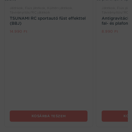
Játékok, Fiús játékok, Kültéri játékok,
Játékok, Fiús játé
Távirányítós/RC játékok
Távirányítós/RC j
TSUNAMI RC sportautó füst effekttel
Antigravitáció
(BBJ)
fal- és plafonj
14.990
Ft
8.990
Ft
KOSÁRBA TESZEM
KOS