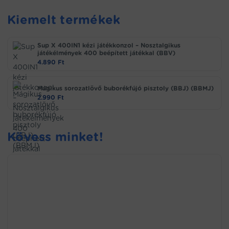
Kiemelt termékek
Sup X 400IN1 kézi játékkonzol – Nosztalgikus
játékélmények 400 beépített játékkal (BBV)
4.890
Ft
Mágikus sorozatlövő buborékfújó pisztoly (BBJ) (BBMJ)
2.990
Ft
Kövess minket!