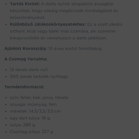
Tartós Kivitel:
A darts nyílok strapabíró anyagból
készültek, hogy sokáig megőrizzék minőségüket és
teljesítményüket.
Különböző Játékoskörnyezetekhez:
Ez a szett ideális
otthoni, klub vagy bárki más számára, aki szeretne
kikapcsolódni és versenyezni a darts játékban.
Ajánlott Korosztály:
10 éves kortól felnőttekig.
A Csomag Tartalma:
12 darab darts nyíl
200 darab tartalék nyílhegy
Termékinformáció:
szín: fehér, kék, piros, fekete
anyaga: műanyag, fém
méretek: 14,5/3,5/3,5 cm
egy dart súlya: 18 g
súlya: 286 g
Csomag súlya: 327 g