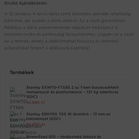
Kiváló Ajándékötlet:
A 12 darabos 4 színű darts szett tökéletes ajándék lehetőség
bárkinek, aki szereti a darts játékot. Ez a szett garantáltan
feldobja a darts szerelmeseinek napját és hozzájárul a
dobástechnika és pontosság fejlesztéséhez. Legyen ez a szett
az a termék, amely a játékélményt fokozza és örömteli
pillanatokat teremt a játékosok számára!
Termékek
Stanley SXWTD-FT585 2 az 1-ben összecsukható
molnárkocsi és platformkocsi – 137 kg teherbírás
(EDC)
42.990
Ft
Stanley SDH700 700 W ütvefúró – 13 mm-es
tokmánnyal (EDC)
20.990
Ft
PowerStart Q15 – hordozható bikázó és