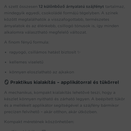
A szett összesen
12 különböző árnyalatú szájfényt
tartalmaz,
mindegyik egyedi, csokoládé formájú tégelyben. A színek
között megtalálhatók a visszafogottabb, természetes
árnyalatok és az élénkebb, csillogó tónusok is, így minden
alkalomra választható megfelelő változat.
A finom fényű formula:
ragyogó, csillámos hatást biztosít ✨
kellemes viseletű
könnyen eloszlatható az ajkakon
🪞 Praktikus kialakítás – applikátorral és tükörrel
A mechanikus, kompakt kialakítás lehetővé teszi, hogy a
készlet könnyen nyitható és zárható legyen. A beépített tükör
és a mellékelt applikátor segítségével a szájfény bármikor
precízen felvihető – akár otthon, akár útközben.
Kompakt méretének köszönhetően: