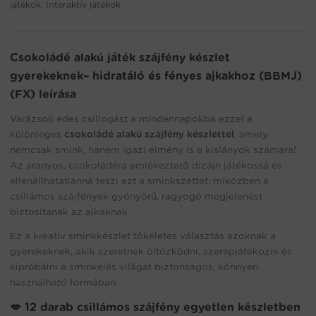
játékok
,
Interaktív játékok
és
fényes
ajkakhoz
(BBMJ)
Csokoládé alakú játék szájfény készlet
(FX)
gyerekeknek– hidratáló és fényes ajkakhoz (BBMJ)
mennyiség
(FX) leírása
Varázsolj édes csillogást a mindennapokba ezzel a
különleges
csokoládé alakú szájfény készlettel
, amely
nemcsak smink, hanem igazi élmény is a kislányok számára!
Az aranyos, csokoládéra emlékeztető dizájn játékossá és
ellenállhatatlanná teszi ezt a sminkszettet, miközben a
csillámos szájfények gyönyörű, ragyogó megjelenést
biztosítanak az ajkaknak.
Ez a kreatív sminkkészlet tökéletes választás azoknak a
gyerekeknek, akik szeretnek öltözködni, szerepjátékozni és
kipróbálni a sminkelés világát biztonságos, könnyen
használható formában.
💋 12 darab csillámos szájfény egyetlen készletben