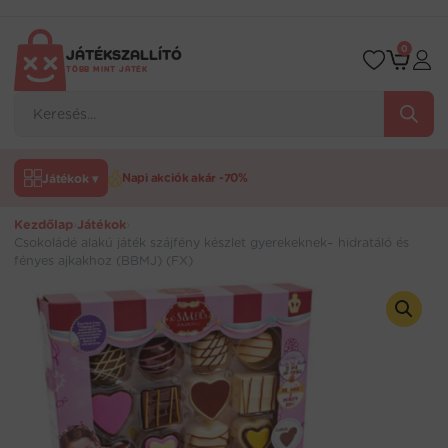
Ugrás
a
tartalomra
0
JÁTÉKSZALLÍTÓ
TÖBB MINT JÁTÉK
Products
search
Játékok ▾
Napi akciók akár -70%
Kezdőlap
›
Játékok
›
Csokoládé alakú játék szájfény készlet gyerekeknek– hidratáló és
fényes ajkakhoz (BBMJ) (FX)