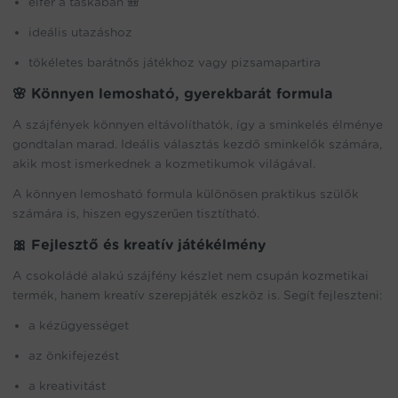
elfér a táskában 🎒
ideális utazáshoz
tökéletes barátnős játékhoz vagy pizsamapartira
🌸 Könnyen lemosható, gyerekbarát formula
A szájfények könnyen eltávolíthatók, így a sminkelés élménye
gondtalan marad. Ideális választás kezdő sminkelők számára,
akik most ismerkednek a kozmetikumok világával.
A könnyen lemosható formula különösen praktikus szülők
számára is, hiszen egyszerűen tisztítható.
🎀 Fejlesztő és kreatív játékélmény
A csokoládé alakú szájfény készlet nem csupán kozmetikai
termék, hanem kreatív szerepjáték eszköz is. Segít fejleszteni:
a kézügyességet
az önkifejezést
a kreativitást