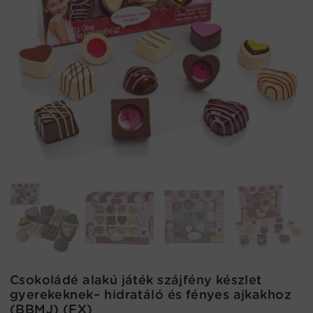
Csokoládé alakú játék szájfény készlet
gyerekeknek– hidratáló és fényes ajkakhoz
(BBMJ) (FX)