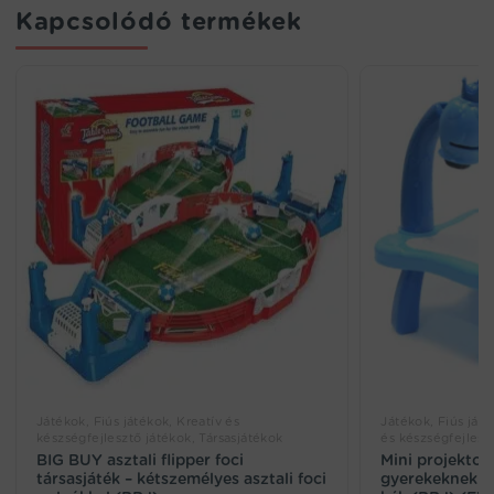
Kapcsolódó termékek
Játékok, Fiús játékok, Kreatív és
Játékok, Fiús játé
készségfejlesztő játékok, Társasjátékok
és készségfejlesz
BIG BUY asztali flipper foci
Mini projektor
társasjáték – kétszemélyes asztali foci
gyerekeknek – f