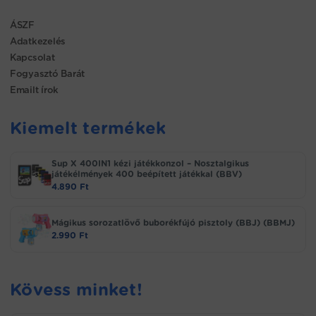
ÁSZF
Adatkezelés
Kapcsolat
Fogyasztó Barát
Emailt írok
Kiemelt termékek
Sup X 400IN1 kézi játékkonzol – Nosztalgikus
játékélmények 400 beépített játékkal (BBV)
4.890
Ft
Mágikus sorozatlövő buborékfújó pisztoly (BBJ) (BBMJ)
2.990
Ft
Kövess minket!