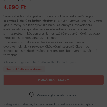
4.890
Ft
Varázsolj édes csillogást a mindennapokba ezzel a különleges
csokoládé alakú szájfény készlettel
, amely nemcsak smink, hanem
igazi élmény is a kislányok számára! Az aranyos, csokoládéra
emlékeztető dizájn játékossá és ellenállhatatlanná teszi ezt a
sminkszettet, miközben a csillámos szájfények gyönyörű, ragyogó
megjelenést biztosítanak az ajkaknak.
Ez a kreatív sminkkészlet tökéletes választás azoknak a
gyerekeknek, akik szeretnek öltözködni, szerepjátékozni és
kipróbálni a sminkelés világát biztonságos, könnyen használható
formában.
A termék megvásárolható: Utánvéttel, Bankkártyával
Már csak 1 db van raktáron!
Csokoládé
KOSÁRBA TESZEM
alakú
játék
szájfény
Kívánságlistámhoz adom
készlet
gyerekeknek–
Kategóriák:
Játékok
,
Lányos játékok
,
Kreatív és készségfejlesztő
hidratáló