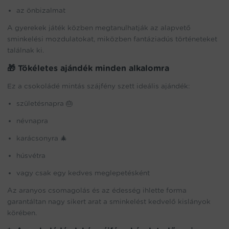
az önbizalmat
A gyerekek játék közben megtanulhatják az alapvető
sminkelési mozdulatokat, miközben fantáziadús történeteket
találnak ki.
🎁 Tökéletes ajándék minden alkalomra
Ez a csokoládé mintás szájfény szett ideális ajándék:
születésnapra 🎂
névnapra
karácsonyra 🎄
húsvétra
vagy csak egy kedves meglepetésként
Az aranyos csomagolás és az édesség ihlette forma
garantáltan nagy sikert arat a sminkelést kedvelő kislányok
körében.