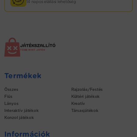
14 napos elállási lehetőség
JÁTÉKSZALLÍTÓ
TÖBB MINT JÁTÉK
Termékek
Összes
Rajzolás/Festés
Fiús
Kültéri játékok
Lányos
Kreatív
Interaktív játékok
Társasjátékok
Konzol játékok
Információk