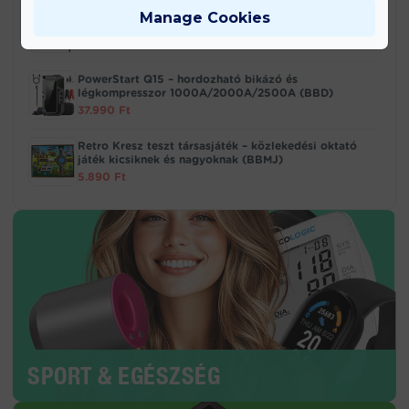
Stanley SDH700 700 W ütvefúró – 13 mm-es
Manage Cookies
tokmánnyal (EDC)
20.990
Ft
PowerStart Q15 – hordozható bikázó és
légkompresszor 1000A/2000A/2500A (BBD)
37.990
Ft
Retro Kresz teszt társasjáték – közlekedési oktató
játék kicsiknek és nagyoknak (BBMJ)
5.890
Ft
SPORT & EGÉSZSÉG