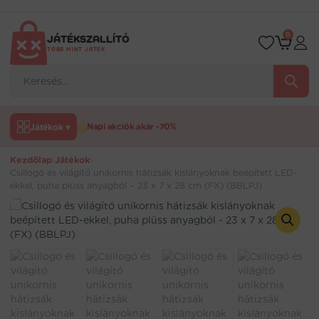
Ugrás
a
tartalomra
0
JÁTÉKSZALLÍTÓ
TÖBB MINT JÁTÉK
Products
search
Játékok ▾
Napi akciók akár -70%
Kezdőlap
›
Játékok
›
Csillogó és világító unikornis hátizsák kislányoknak beépített LED-
ekkel, puha plüss anyagból – 23 x 7 x 28 cm (FX) (BBLPJ)