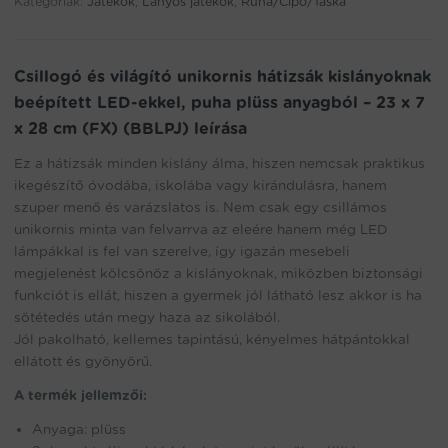
Kategóriák:
beépített
Játékok
,
Lányos játékok
,
Ruha/Cipő/Táska
LED-
ekkel,
puha
Csillogó és világító unikornis hátizsák kislányoknak
plüss
beépített LED-ekkel, puha plüss anyagból – 23 x 7
anyagból
-
x 28 cm (FX) (BBLPJ) leírása
23
x
Ez a hátizsák minden kislány álma, hiszen nemcsak praktikus
7
ikegészítő óvodába, iskolába vagy kirándulásra, hanem
x
szuper menő és varázslatos is. Nem csak egy csillámos
28
unikornis minta van felvarrva az eleére hanem még LED
cm
lámpákkal is fel van szerelve, így igazán mesebeli
(FX)
megjelenést kölcsönöz a kislányoknak, miközben biztonsági
(BBLPJ)
funkciót is ellát, hiszen a gyermek jól látható lesz akkor is ha
mennyiség
sötétedés után megy haza az sikolából.
Jól pakolható, kellemes tapintású, kényelmes hátpántokkal
ellátott és gyönyörű.
A termék jellemzői:
Anyaga: plüss