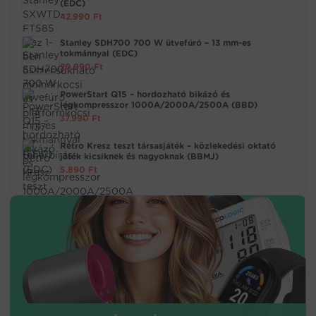
(EDC)
42.990
Ft
Stanley SDH700 700 W ütvefúró – 13 mm-es
tokmánnyal (EDC)
20.990
Ft
PowerStart Q15 – hordozható bikázó és
légkompresszor 1000A/2000A/2500A (BBD)
37.990
Ft
Retro Kresz teszt társasjáték – közlekedési oktató
játék kicsiknek és nagyoknak (BBMJ)
5.890
Ft