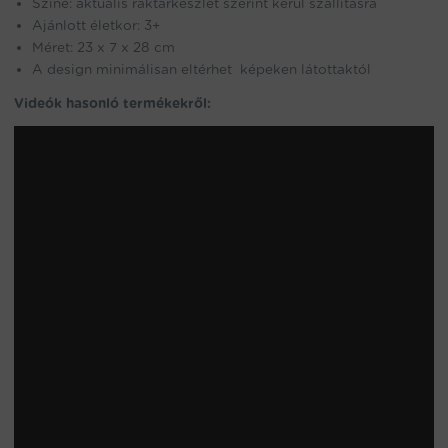
Színe: aktuális raktárkészlet szerint kerül szállításra
Ajánlott életkor: 3+
Méret: 23 x 7 x 28 cm
A design minimálisan eltérhet képeken látottaktól
Videók hasonló termékekről: