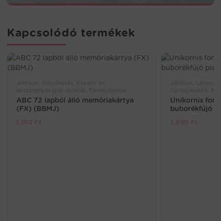
Kapcsolódó termékek
Játékok, Szórakozás, Kreatív és
Játékok, Lányos já
készségfejlesztő játékok, Társasjátékok
Fürdőjátékok, Bu
ABC 72 lapból álló memóriakártya
Unikornis for
(FX) (BBMJ)
buborékfújó pi
1.390
Ft
3.890
Ft