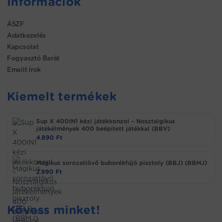
Információk
ÁSZF
Adatkezelés
Kapcsolat
Fogyasztó Barát
Emailt írok
Kiemelt termékek
Sup X 400IN1 kézi játékkonzol – Nosztalgikus
játékélmények 400 beépített játékkal (BBV)
4.890
Ft
Mágikus sorozatlövő buborékfújó pisztoly (BBJ) (BBMJ)
2.990
Ft
Kövess minket!