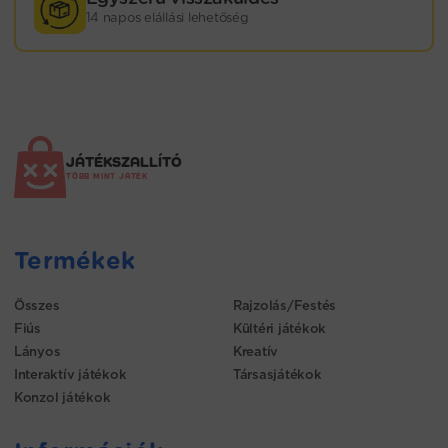
14 napos elállási lehetőség
JÁTÉKSZALLÍTÓ
TÖBB MINT JÁTÉK
Termékek
Összes
Rajzolás/Festés
Fiús
Kültéri játékok
Lányos
Kreatív
Interaktív játékok
Társasjátékok
Konzol játékok