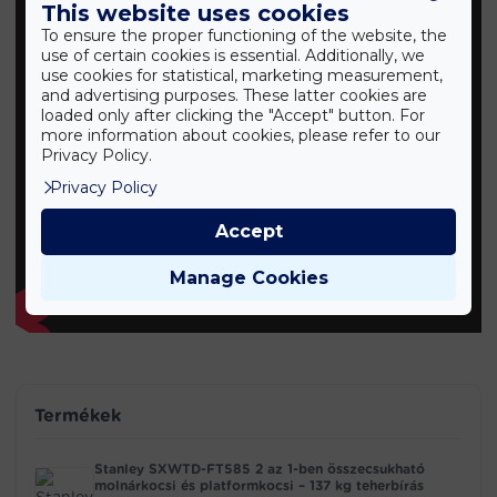
This website uses cookies
To ensure the proper functioning of the website, the
use of certain cookies is essential. Additionally, we
use cookies for statistical, marketing measurement,
and advertising purposes. These latter cookies are
loaded only after clicking the "Accept" button. For
more information about cookies, please refer to our
Privacy Policy.
Privacy Policy
Accept
Manage Cookies
Termékek
Stanley SXWTD-FT585 2 az 1-ben összecsukható
molnárkocsi és platformkocsi – 137 kg teherbírás