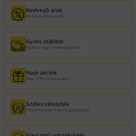
Kedvező árak
Kiváló ár-érték arány
Gyors szállítás
Házhoz vagy csomagpontra
Napi akciók
Akár 70% kedvezmény
Széles választék
Folyamatosan érkező újdonságok
Egyszerű visszaküldés