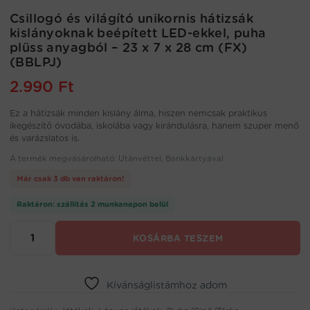
Csillogó és világító unikornis hátizsák
kislányoknak beépített LED-ekkel, puha
plüss anyagból – 23 x 7 x 28 cm (FX)
(BBLPJ)
2.990
Ft
Ez a hátizsák minden kislány álma, hiszen nemcsak praktikus
ikegészítő óvodába, iskolába vagy kirándulásra, hanem szuper menő
és varázslatos is.
A termék megvásárolható: Utánvéttel, Bankkártyával
Már csak 3 db van raktáron!
Raktáron: szállítás 2 munkanapon belül
Csillogó
KOSÁRBA TESZEM
és
világító
unikornis
hátizsák
Kívánságlistámhoz adom
kislányoknak