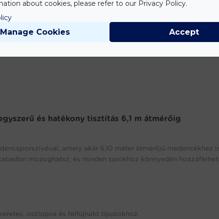
ation about cookies, please refer to our Privacy Policy.
licy
Manage Cookies
Accept
gyszerű és hatékony tisztítás 6,1 m átmérőig
edenceporszívóval, amely akár 6,10 méter átmérőjű medencékhez i
n szabadon mozoghatsz, és minden sarokhoz könnyedén hozzáférhets
keretes, oszlopos és felfújható típusokhoz.