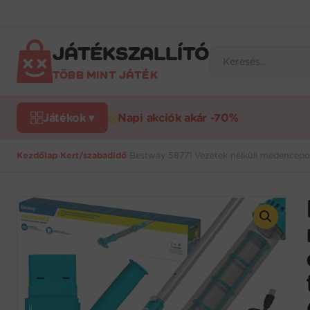
Ugrás
a
tartalomra
JÁTÉKSZALLÍTÓ
Products
search
TÖBB MINT JÁTÉK
Játékok ▾
Napi akciók akár -70%
Kezdőlap
›
Kert/szabadidő
›
Bestway 58771 Vezeték nélküli medencepo