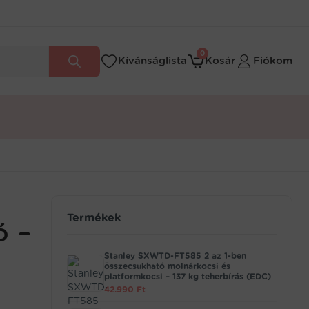
0
Kívánságlista
Kosár
Fiókom
Termékek
ó –
Stanley SXWTD-FT585 2 az 1-ben
összecsukható molnárkocsi és
platformkocsi – 137 kg teherbírás (EDC)
42.990
Ft