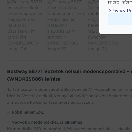
more inform
Privacy Po
Bestway 58771 Vezeték nélküli medenceporszívó – e
(WNDR25086) leírása
Tartsd tisztán medencédet a Bestway 58771 vezeték nélküli m
ideális. Vezeték nélküli, könnyű kialakításának köszönhetőe
a medence karbantartása gyors és egyszerű.
✅
Főbb jellemzők:
‍♂️
Nagyobb medencékhez is alkalmas
Kompatibilis 6,10 m átmérőjű felülvízes medencékkel – ideális 