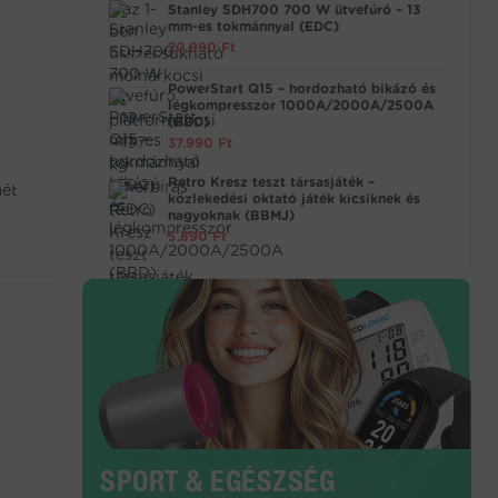
Stanley SDH700 700 W ütvefúró – 13
mm-es tokmánnyal (EDC)
20.990
Ft
PowerStart Q15 – hordozható bikázó és
légkompresszor 1000A/2000A/2500A
(BBD)
37.990
Ft
Retro Kresz teszt társasjáték –
mét
közlekedési oktató játék kicsiknek és
nagyoknak (BBMJ)
5.890
Ft
SPORT & EGÉSZSÉG