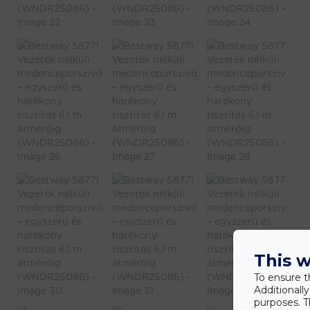
This w
To ensure t
Additionall
purposes. T