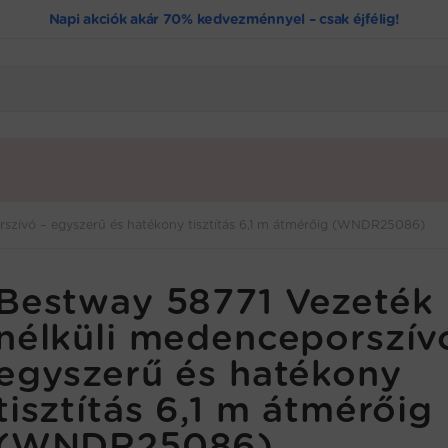
Napi akciók akár 70% kedvezménnyel – csak éjfélig!
rszívó – egyszerű és hatékony tisztítás 6,1 m átmérőig (WNDR25086)
Bestway 58771 Vezeték
nélküli medenceporszív
egyszerű és hatékony
tisztítás 6,1 m átmérőig
(WNDR25086)