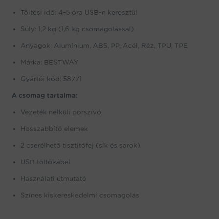
Töltési idő: 4–5 óra USB-n keresztül
Súly: 1,2 kg (1,6 kg csomagolással)
Anyagok: Alumínium, ABS, PP, Acél, Réz, TPU, TPE
Márka: BESTWAY
Gyártói kód: 58771
A csomag tartalma:
Vezeték nélküli porszívó
Hosszabbító elemek
2 cserélhető tisztítófej (sík és sarok)
USB töltőkábel
Használati útmutató
Színes kiskereskedelmi csomagolás