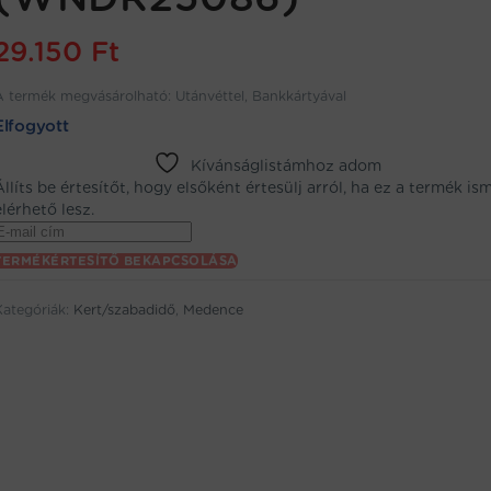
29.150
Ft
A termék megvásárolható: Utánvéttel, Bankkártyával
Elfogyott
Kívánságlistámhoz adom
Állíts be értesítőt, hogy elsőként értesülj arról, ha ez a termék is
elérhető lesz.
Enter
your
TERMÉKÉRTESÍTŐ BEKAPCSOLÁSA
email
address
Kategóriák:
Kert/szabadidő
,
Medence
to
oin
the
aitlist
or
his
product