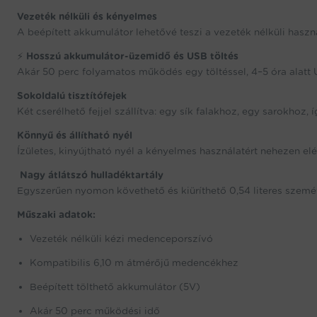
Vezeték nélküli és kényelmes
A beépített akkumulátor lehetővé teszi a vezeték nélküli haszn
⚡
Hosszú akkumulátor-üzemidő és USB töltés
Akár 50 perc folyamatos működés egy töltéssel, 4–5 óra alatt US
Sokoldalú tisztítófejek
Két cserélhető fejjel szállítva: egy sík falakhoz, egy sarokhoz,
Könnyű és állítható nyél
Ízületes, kinyújtható nyél a kényelmes használatért nehezen elé
️
Nagy átlátszó hulladéktartály
Egyszerűen nyomon követhető és kiüríthető 0,54 literes szemé
Műszaki adatok:
Vezeték nélküli kézi medenceporszívó
Kompatibilis 6,10 m átmérőjű medencékhez
Beépített tölthető akkumulátor (5V)
Akár 50 perc működési idő