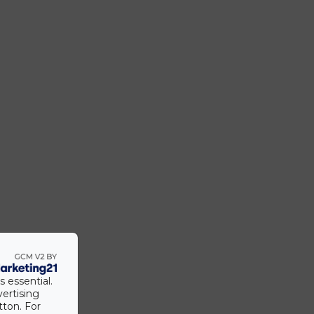
s essential.
vertising
tton. For