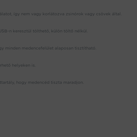
álatot, így nem vagy korlátozva zsinórok vagy csövek által.
B-n keresztül tölthető, külön töltő nélkül.
 így minden medencefelület alaposan tisztítható.
rhető helyeken is.
ttartály, hogy medencéd tiszta maradjon.