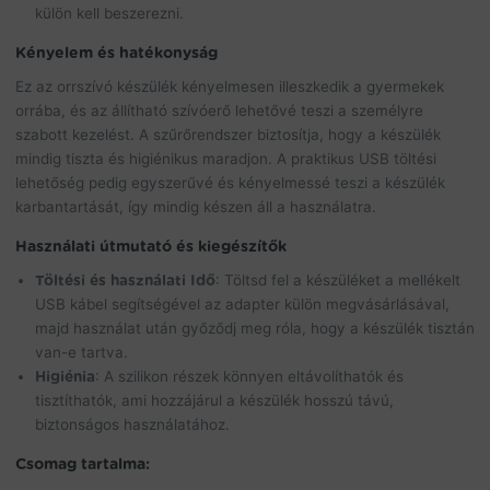
külön kell beszerezni.
Kényelem és hatékonyság
Ez az orrszívó készülék kényelmesen illeszkedik a gyermekek
orrába, és az állítható szívóerő lehetővé teszi a személyre
szabott kezelést. A szűrőrendszer biztosítja, hogy a készülék
mindig tiszta és higiénikus maradjon. A praktikus USB töltési
lehetőség pedig egyszerűvé és kényelmessé teszi a készülék
karbantartását, így mindig készen áll a használatra.
Használati útmutató és kiegészítők
Töltési és használati Idő
: Töltsd fel a készüléket a mellékelt
USB kábel segítségével az adapter külön megvásárlásával,
majd használat után győződj meg róla, hogy a készülék tisztán
van-e tartva.
Higiénia
: A szilikon részek könnyen eltávolíthatók és
tisztíthatók, ami hozzájárul a készülék hosszú távú,
biztonságos használatához.
Csomag tartalma: