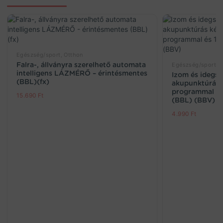
Egészség/sport, Otthon
Falra-, állványra szerelhető automata
Egészség/sport, 
intelligens LÁZMÉRŐ – érintésmentes
Izom és idegst
(BBL)(fx)
akupunktúrás k
programmal és 
15.690
Ft
(BBL) (BBV)
4.990
Ft