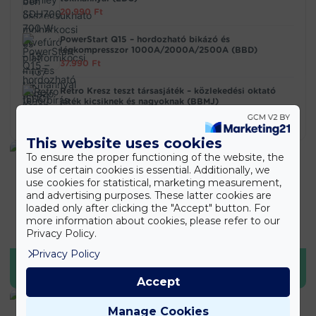
20.990
Ft
PowerStart Q15 – hordozható bikázó és
légkompresszor 1000A/2000A/2500A (BBD)
37.990
Ft
Retro Kresz teszt társasjáték – közlekedési oktató
játék kicsiknek és nagyoknak (BBMJ)
5.890
Ft
This website uses cookies
To ensure the proper functioning of the website, the
use of certain cookies is essential. Additionally, we
use cookies for statistical, marketing measurement,
and advertising purposes. These latter cookies are
loaded only after clicking the "Accept" button. For
more information about cookies, please refer to our
Privacy Policy.
Privacy Policy
SPORT & EGÉSZSÉG
Accept
Manage Cookies