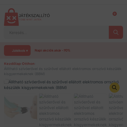
Ugrás
a
tartalomra
0
JÁTÉKSZALLÍTÓ
TÖBB MINT JÁTÉK
Products
search
Játékok ▾
Napi akciók akár -70%
Kezdőlap
›
Otthon
›
Állítható szívóerővel és szűrővel ellátott elektromos orrszívó készülék
kisgyermekeknek (BBM)