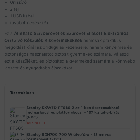
Orrszívó
2 fej
1 USB kábel
további kiegészítők
Ez a
Állítható Szívóerővel és Szűrővel Ellátott Elektromos
Orrszívó Készülék Kisgyermekeknek
nemcsak praktikus
megoldást kínál az orrdugulás kezelésére, hanem kényelmes és
biztonságos használatot biztosít gyermeked számára. Válaszd
ezt a készüléket, és biztosítsd a gyermeked számára a könnyebb
légzést és nyugodtabb éjszakákat!
Termékek
Stanley SXWTD-FT585 2 az 1-ben összecsukható
molnárkocsi és platformkocsi – 137 kg teherbírás
(EDC)
42.990
Ft
Stanley SDH700 700 W ütvefúró – 13 mm-es
tokmánnyal (EDC)