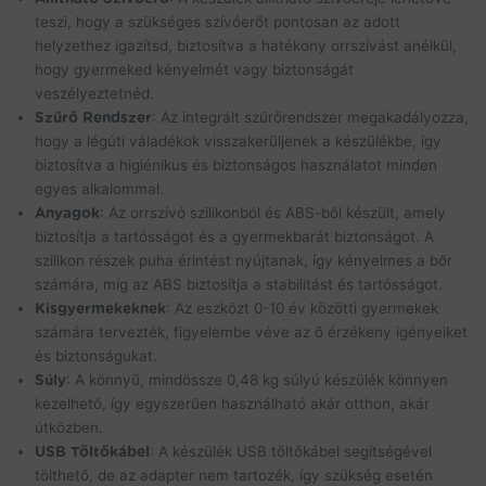
teszi, hogy a szükséges szívóerőt pontosan az adott
helyzethez igazítsd, biztosítva a hatékony orrszívást anélkül,
hogy gyermeked kényelmét vagy biztonságát
veszélyeztetnéd.
Szűrő Rendszer
: Az integrált szűrőrendszer megakadályozza,
hogy a légúti váladékok visszakerüljenek a készülékbe, így
biztosítva a higiénikus és biztonságos használatot minden
egyes alkalommal.
Anyagok
: Az orrszívó szilikonból és ABS-ből készült, amely
biztosítja a tartósságot és a gyermekbarát biztonságot. A
szilikon részek puha érintést nyújtanak, így kényelmes a bőr
számára, míg az ABS biztosítja a stabilitást és tartósságot.
Kisgyermekeknek
: Az eszközt 0-10 év közötti gyermekek
számára tervezték, figyelembe véve az ő érzékeny igényeiket
és biztonságukat.
Súly
: A könnyű, mindössze 0,48 kg súlyú készülék könnyen
kezelhető, így egyszerűen használható akár otthon, akár
útközben.
USB Töltőkábel
: A készülék USB töltőkábel segítségével
tölthető, de az adapter nem tartozék, így szükség esetén