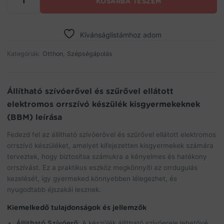
KOSÁRBA TESZEM
szívóerővel
és
szűrővel
ellátott
Kívánságlistámhoz adom
elektromos
orrszívó
Kategóriák:
Otthon
,
Szépségápolás
készülék
kisgyermekeknek
(BBM)
Állítható szívóerővel és szűrővel ellátott
mennyiség
elektromos orrszívó készülék kisgyermekeknek
(BBM) leírása
Fedezd fel az állítható szívóerővel és szűrővel ellátott elektromos
orrszívó készüléket, amelyet kifejezetten kisgyermekek számára
terveztek, hogy biztosítsa számukra a kényelmes és hatékony
orrszívást. Ez a praktikus eszköz megkönnyíti az orrdugulás
kezelését, így gyermeked könnyebben lélegezhet, és
nyugodtabb éjszakái lesznek.
Kiemelkedő tulajdonságok és jellemzők
Állítható Szívóerő
: A készülék állítható szívóereje lehetővé