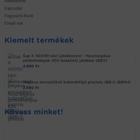
Adatkezelés
Kapcsolat
Fogyasztó Barát
Emailt írok
Kiemelt termékek
Sup X 400IN1 kézi játékkonzol – Nosztalgikus
játékélmények 400 beépített játékkal (BBV)
4.890
Ft
Mágikus sorozatlövő buborékfújó pisztoly (BBJ) (BBMJ)
2.990
Ft
Kövess minket!