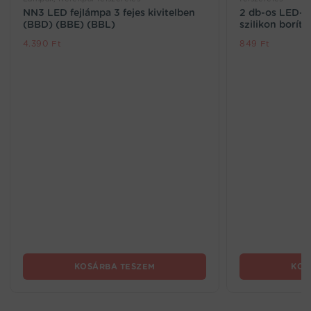
NN3 LED fejlámpa 3 fejes kivitelben
2 db-os LED-e
(BBD) (BBE) (BBL)
szilikon borít
4.390
Ft
849
Ft
KOSÁRBA TESZEM
KOS