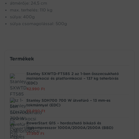
átmérője: 24,5 cm
max. terhelés: 110 kg
súlya: 400g
súlya csomagolással: 500g
Termékek
Stanley SXWTD-FT585 2 az 1-ben összecsukható
molnárkocsi és platformkocsi – 137 kg teherbírás
(EDC)
42.990
Ft
Stanley SDH700 700 W ütvefúró – 13 mm-es
tokmánnyal (EDC)
20.990
Ft
PowerStart Q15 – hordozható bikázó és
légkompresszor 1000A/2000A/2500A (BBD)
37.990
Ft