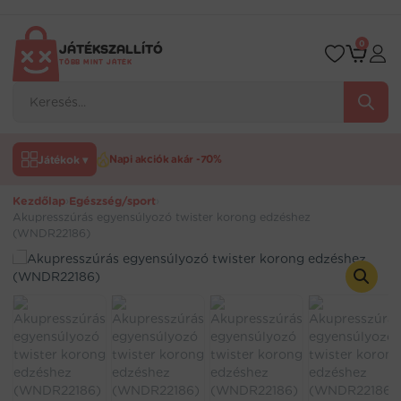
Ugrás
a
tartalomra
0
JÁTÉKSZALLÍTÓ
TÖBB MINT JÁTÉK
Products
search
Játékok ▾
Napi akciók akár -70%
Kezdőlap
›
Egészség/sport
›
Akupresszúrás egyensúlyozó twister korong edzéshez
(WNDR22186)