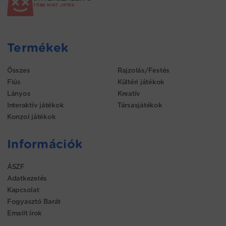
TÖBB MINT JÁTÉK
Termékek
Összes
Rajzolás/Festés
Fiús
Kültéri játékok
Lányos
Kreatív
Interaktív játékok
Társasjátékok
Konzol játékok
Információk
ÁSZF
Adatkezelés
Kapcsolat
Fogyasztó Barát
Emailt írok