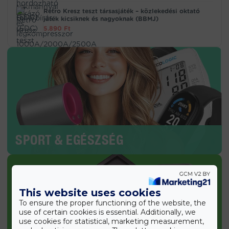
Retro Kresz teszt társasjáték – közlekedési oktató
játék kicsiknek és nagyoknak (BBMJ)
5.890
Ft
SPORT & EGÉSZSÉG
This website uses cookies
To ensure the proper functioning of the website, the
use of certain cookies is essential. Additionally, we
use cookies for statistical, marketing measurement,