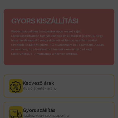
GYORS KISZÁLLÍTÁS!
Webáruházunkban termékeink nagy részét saját
raktárkészletünkön tartjuk. Minden játék mellett jelezzük, hogy
hány darab kapható még raktárról: ebben az esetben sokkal
rövidebb kiszállítási időre, 1–3 munkanapra kell számítani. Abban
az esetben, ha a kiválasztott termék nem érhető el saját
raktárunkról, 5–7 munkanap a házhoz szállítás.
Kedvező árak
Kiváló ár-érték arány
Gyors szállítás
Házhoz vagy csomagpontra