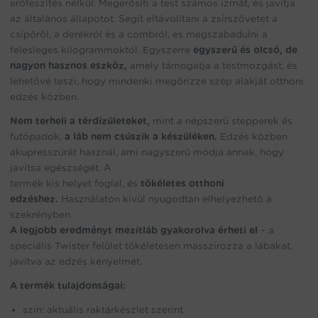
erőfeszítés nélkül. Megerősíti a test számos izmát, és javítja
az általános állapotot. Segít eltávolítani a zsírszövetet a
csípőről, a derékról és a combról, és megszabadulni a
felesleges kilogrammoktól. Egyszerre
egyszerű és olcsó, de
nagyon hasznos eszköz,
amely támogatja a testmozgást, és
lehetővé teszi, hogy mindenki megőrizze szép alakját otthoni
edzés közben.
Nem terheli a térdízületeket,
mint a népszerű stepperek és
futópadok,
a láb nem csúszik a készüléken.
Edzés közben
akupresszúrát használ, ami nagyszerű módja annak, hogy
javítsa egészségét. A
termék kis helyet foglal, és
tökéletes otthoni
edzéshez.
Használaton kívül nyugodtan elhelyezhető a
szekrényben.
A legjobb eredményt mezítláb gyakorolva érheti el
– a
speciális Twister felület tökéletesen masszírozza a lábakat,
javítva az edzés kényelmét.
A termék tulajdonságai:
szín: aktuális raktárkészlet szerint