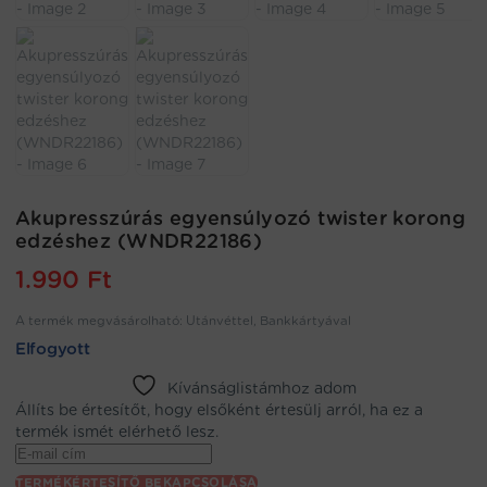
Akupresszúrás egyensúlyozó twister korong
edzéshez (WNDR22186)
1.990
Ft
A termék megvásárolható: Utánvéttel, Bankkártyával
Elfogyott
Kívánságlistámhoz adom
Állíts be értesítőt, hogy elsőként értesülj arról, ha ez a
termék ismét elérhető lesz.
Enter
your
TERMÉKÉRTESÍTŐ BEKAPCSOLÁSA