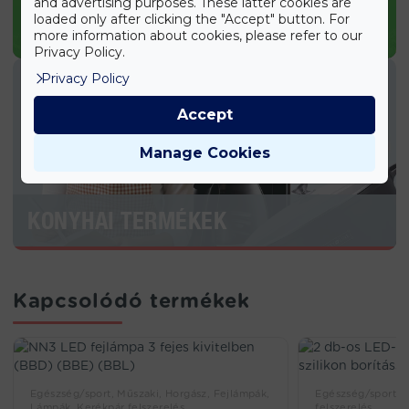
and advertising purposes. These latter cookies are
loaded only after clicking the "Accept" button. For
KERTI TERMÉKEK
more information about cookies, please refer to our
Privacy Policy.
Privacy Policy
Accept
Manage Cookies
KONYHAI TERMÉKEK
Kapcsolódó termékek
Egészség/sport, Műszaki, Horgász, Fejlámpák,
Egészség/sport, 
Lámpák, Kerékpár felszerelés
felszerelés