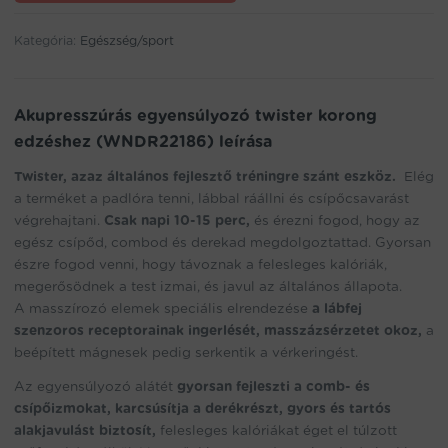
email
address
Kategória:
Egészség/sport
to
join
the
waitlist
Akupresszúrás egyensúlyozó twister korong
for
edzéshez (WNDR22186) leírása
this
product
Twister, azaz általános fejlesztő tréningre szánt eszköz.
Elég
a terméket a padlóra tenni, lábbal ráállni és csípőcsavarást
végrehajtani.
Csak napi 10-15 perc,
és érezni fogod, hogy az
egész csípőd, combod és derekad megdolgoztattad. Gyorsan
észre fogod venni, hogy távoznak a felesleges kalóriák,
megerősödnek a test izmai, és javul az általános állapota.
A masszírozó elemek speciális elrendezése
a lábfej
szenzoros receptorainak ingerlését, masszázsérzetet okoz,
a
beépített mágnesek pedig serkentik a vérkeringést.
Az egyensúlyozó alátét
gyorsan fejleszti a comb- és
csípőizmokat, karcsúsítja a derékrészt,
gyors és tartós
alakjavulást biztosít,
felesleges kalóriákat éget el túlzott