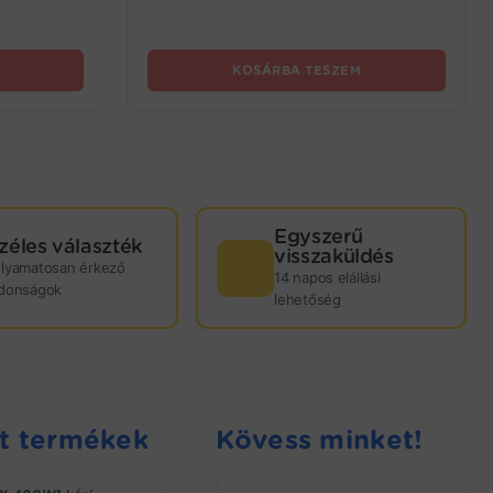
KOSÁRBA TESZEM
Egyszerű
zéles választék
visszaküldés
olyamatosan érkező
14 napos elállási
jdonságok
lehetőség
t termékek
Kövess minket!