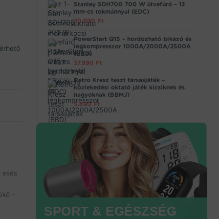
Stanley SDH700 700 W ütvefúró – 13
mm-es tokmánnyal (EDC)
20.990
Ft
PowerStart Q15 – hordozható bikázó és
légkompresszor 1000A/2000A/2500A
lérhető
(BBD)
37.990
Ft
Retro Kresz teszt társasjáték –
közlekedési oktató játék kicsiknek és
nagyoknak (BBMJ)
5.890
Ft
 esés
ökő –
SPORT & EGÉSZSÉG