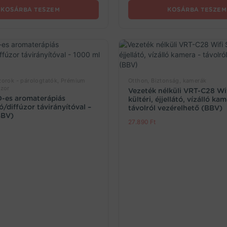
KOSÁRBA TESZEM
KOSÁRBA TESZEM
zorok - párologtatók, Prémium
Otthon, Biztonság, kamerák
úzor
Vezeték nélküli VRT-C28 Wi
es aromaterápiás
kültéri, éjjellátó, vízálló ka
ó/diffúzor távirányítóval –
távolról vezérelhető (BBV)
BBV)
27.890
Ft