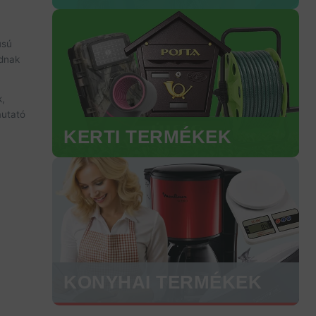
usú
odnak
k,
mutató
KERTI TERMÉKEK
KONYHAI TERMÉKEK