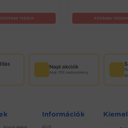
KOSÁRBA TESZEM
KOSÁRBA TESZEM
lítás
S
Napi akciók
F
Akár 70% kedvezmény
ú
ek
Információk
Kiemel
Konzol játékok
ÁSZF