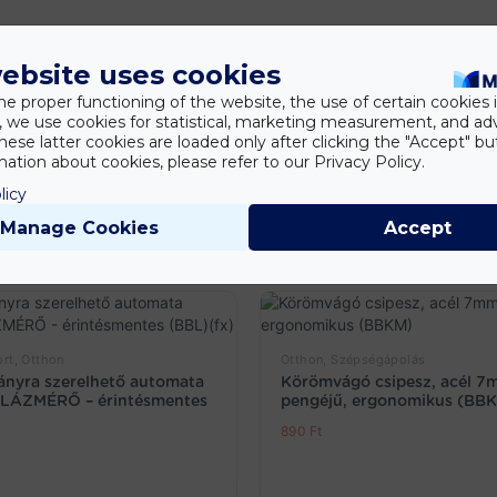
ebsite uses cookies
he proper functioning of the website, the use of certain cookies i
y, we use cookies for statistical, marketing measurement, and ad
hese latter cookies are loaded only after clicking the "Accept" bu
ation about cookies, please refer to our Privacy Policy.
licy
Manage Cookies
Accept
rt, Otthon
Otthon, Szépségápolás
lványra szerelhető automata
Körömvágó csipesz, acél 7
s LÁZMÉRŐ – érintésmentes
pengéjű, ergonomikus (BB
890
Ft