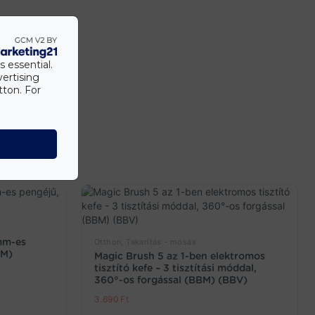
s essential.
vertising
tton. For
mm-es
Otthon, Takarítás - mosás
KM)
Magic Brush 5 az 1-ben elektromos
tisztító kefe – 3 tisztítási móddal,
360°-os forgással (BBM) (BBV)
3.690
Ft