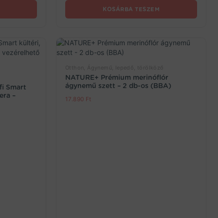
KOSÁRBA TESZEM
Otthon, Ágynemű, lepedő, törölköző
NATURE+ Prémium merinóflór
ágynemű szett – 2 db-os (BBA)
fi Smart
mera –
17.890
Ft