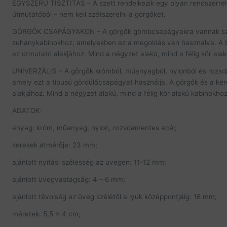
EGYSZERŰ TISZTÍTÁS – A szett rendelkezik egy olyan rendszerrel, 
útmutatóból – nem kell szétszerelni a görgőket.
GÖRGŐK CSAPÁGYAKON – A görgők gömbcsapágyakra vannak szere
zuhanykabinokhoz, amelyekben ez a megoldás van használva. A b
az útmutató alakjához. Mind a négyzet alakú, mind a félig kör ala
UNIVERZÁLIS – A görgők krómból, műanyagból, nylonból és rozsda
amely ezt a típusú gördülőcsapágyat használja. A görgők és a ke
alakjához. Mind a négyzet alakú, mind a félig kör alakú kabinokhoz
ADATOK:
anyag: króm, műanyag, nylon, rozsdamentes acél;
kerekek átmérője: 23 mm;
ajánlott nyitási szélesség az üvegen: 11-12 mm;
ajánlott üvegvastagság: 4 – 6 mm;
ajánlott távolság az üveg szélétől a lyuk középpontjáig: 18 mm;
méretek: 5,5 x 4 cm;