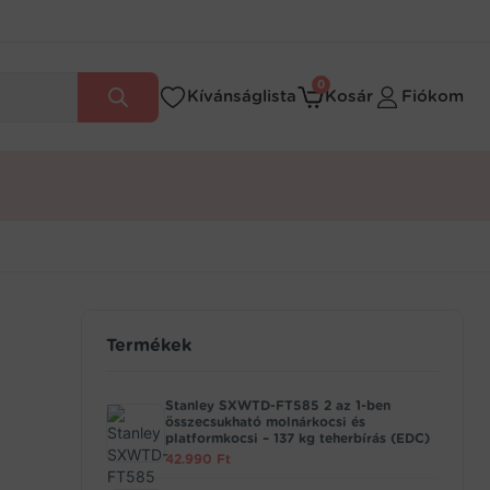
0
Kívánságlista
Kosár
Fiókom
Termékek
Stanley SXWTD-FT585 2 az 1-ben
összecsukható molnárkocsi és
platformkocsi – 137 kg teherbírás (EDC)
42.990
Ft