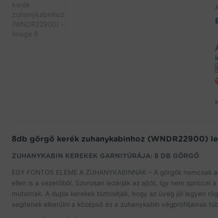
l
E
e
t
j
t
w
8db görgő kerék zuhanykabinhoz (WNDR22900) le
f
t
ZUHANYKABIN KEREKEK GARNITÚRÁJA: 8 DB GÖRGŐ
EGY FONTOS ELEME A ZUHANYKABINNAK – A görgők nemcsak a zu
ellen is a vezetőből. Szorosan lezárják az ajtót, így nem spriccel
mutatnak. A dupla kerekek biztosítják, hogy az üveg jól legyen rögz
segítenek elkerülni a középső és a zuhanykabin végprofiljainak túlzo