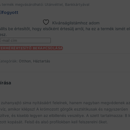
A termék megvásárolható: Utánvéttel, Bankkártyával
Elfogyott
Kívánságlistámhoz adom
Állíts be értesítőt, hogy elsőként értesülj arról, ha ez a termék ismét e
esz.
nter
your
TERMÉKÉRTESÍTŐ BEKAPCSOLÁSA
mail
address
Kategóriák:
Otthon
,
Háztartás
o
oin
he
aitlist
írása
or
his
product
hanyajtó sima nyitásáért felelnek, hanem nagyban megvédenek az
 a víz, amikor kilépsz! A krómozott görgők esztétikusak és nagyszerűen
ítve, és kisebb legyen az elbillenés veszélye. A szett tartalmazza: 8 l
tt kopását. Felső és alsó profilokban kell felszerelni őket.