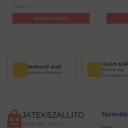
23.890
Ft
KOSÁRBA TESZEM
Gyors szál
GYORS
Kedvező árak
Házhoz vagy
Kiváló ár-érték arány
csomagpontra
KISZÁLLÍTÁS!
Webáruházunkban termékeink nagy részét saját
raktárkészletünkön tartjuk. Minden játék mellett
jelezzük, hogy hány darab kapható még
raktárról: ebben az esetben sokkal rövidebb
Termék
JÁTÉKSZALLÍTÓ
kiszállítási időre, 1–3 munkanapra kell számítani.
Abban az esetben, ha a kiválasztott termék nem
TÖBB MINT JÁTÉK
Összes