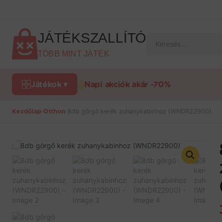
Ugrás
a
tartalomra
JÁTÉKSZALLÍTÓ
Products
search
TÖBB MINT JÁTÉK
Játékok ▾
Napi akciók akár -70%
Kezdőlap
›
Otthon
›
8db görgő kerék zuhanykabinhoz (WNDR22900)