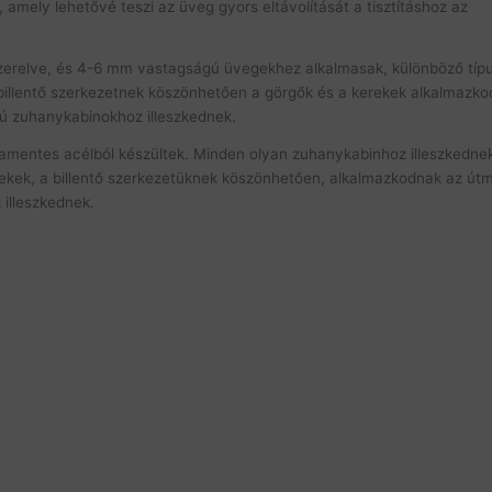
amely lehetővé teszi az üveg gyors eltávolítását a tisztításhoz az
lve, és 4-6 mm vastagságú üvegekhez alkalmasak, különböző típ
illentő szerkezetnek köszönhetően a görgők és a kerekek alkalmazk
kú zuhanykabinokhoz illeszkednek.
mentes acélból készültek. Minden olyan zuhanykabinhoz illeszkedne
rekek, a billentő szerkezetüknek köszönhetően, alkalmazkodnak az út
 illeszkednek.