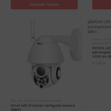
KOSÁRBA TESZEM
Otthon, Diffú
párásító/diff
MOON LED-
párologtat
1000 ml (
12.590
Ft
Műszaki, Otthon, Biztonság, kamerák
Onvif wifi IP kültéri térfigyelő kamera
(BBV)