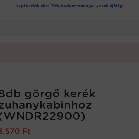
Napi akciók akár 70% kedvezménnyel – csak éjfélig!
8db görgő kerék
zuhanykabinhoz
(WNDR22900)
3.570
Ft