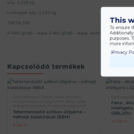
súly: 0,328 kg;
csomagolt súly: 0,333 kg.
This w
TARTALOM:
To ensure t
Additionall
4 felső görgő – dupla 4 alsó görgő – dupla, levehető 8 lökő
purposes. T
more inform
Privacy Po
Kapcsolódó termékek
Egészség/sport, Otthon, Autós termékek,
Egészség/spo
Autófelszerelés és kiegészítők, Bútor, Irodai
Falra-, ál
székek/forgószékek, Forgószék kiegészítők
intelligen
Tehermentesítő szilikon ülőpárna –
(BBL)(fx)
méhsejt kialakítással (BBM)
15.690
Ft
4.990
Ft