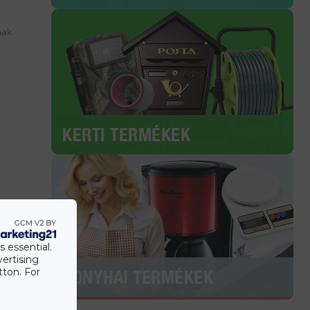
nak
KERTI TERMÉKEK
s essential.
vertising
tton. For
KONYHAI TERMÉKEK