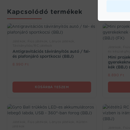
Kapcsolódó termékek
Játékok, Fiús játékok, Lányos játékok,
Távirányítós/RC játékok
Játékok, Fiús
Antigravitációs távirányítós autó / fal-
és készségfej
és plafonjáró sportkocsi (BBJ)
Mini proje
gyerekeknek
8.990
Ft
kék (BBJ) 
8.890
Ft
KOSÁRBA TESZEM
Játékok, Fiús játékok, Lányos játékok, Kültéri
játékok
Játékok, Fiús