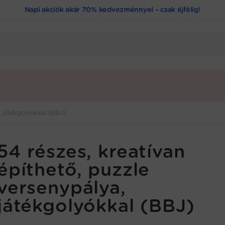
Napi akciók akár 70% kedvezménnyel – csak éjfélig!
, játékgolyókkal (BBJ)
54 részes, kreatívan
építhető, puzzle
versenypálya,
játékgolyókkal (BBJ)