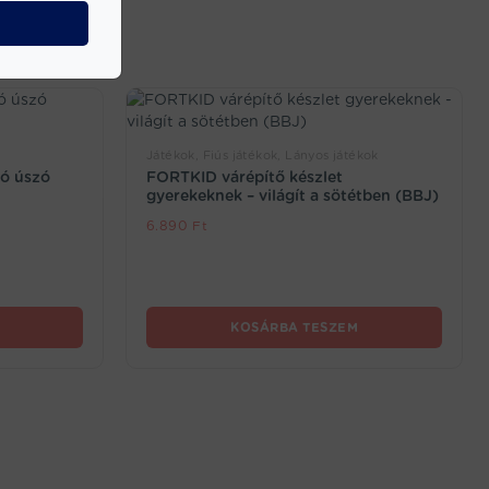
Játékok, Fiús játékok, Lányos játékok
tó úszó
FORTKID várépítő készlet
gyerekeknek – világít a sötétben (BBJ)
6.890
Ft
KOSÁRBA TESZEM