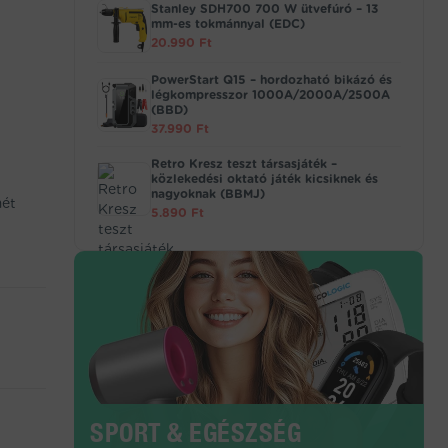
Stanley SDH700 700 W ütvefúró – 13
mm-es tokmánnyal (EDC)
20.990
Ft
PowerStart Q15 – hordozható bikázó és
légkompresszor 1000A/2000A/2500A
(BBD)
37.990
Ft
Retro Kresz teszt társasjáték –
közlekedési oktató játék kicsiknek és
nagyoknak (BBMJ)
mét
5.890
Ft
SPORT & EGÉSZSÉG