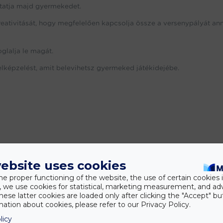
tatja majd gyermekedet.
eativitását, hogy megfelelően kapcsolja össze a versenypályát an
glalja le magát.
 elképzelést, amit belevihetsz gyermeked játékidejébe.
ebsite uses cookies
he proper functioning of the website, the use of certain cookies i
y, we use cookies for statistical, marketing measurement, and ad
hese latter cookies are loaded only after clicking the "Accept" bu
ation about cookies, please refer to our Privacy Policy.
licy