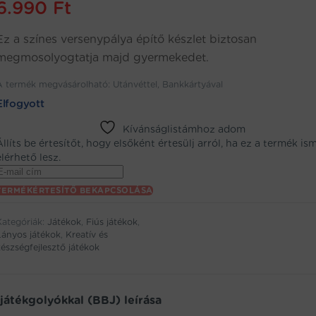
6.990
Ft
Ez a színes versenypálya építő készlet biztosan
megmosolyogtatja majd gyermekedet.
A termék megvásárolható: Utánvéttel, Bankkártyával
Elfogyott
Kívánságlistámhoz adom
Állíts be értesítőt, hogy elsőként értesülj arról, ha ez a termék is
elérhető lesz.
Enter
your
TERMÉKÉRTESÍTŐ BEKAPCSOLÁSA
email
address
Kategóriák:
Játékok
,
Fiús játékok
,
to
Lányos játékok
,
Kreatív és
oin
készségfejlesztő játékok
the
aitlist
or
his
 játékgolyókkal (BBJ) leírása
product