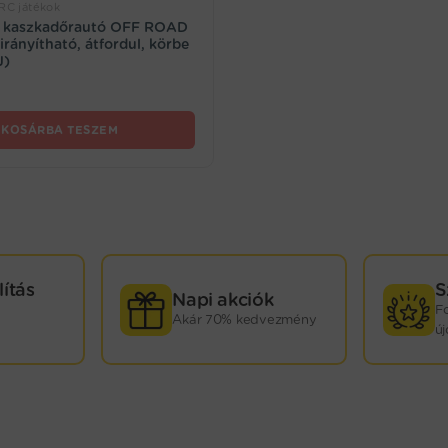
/RC játékok
C kaszkadőrautó OFF ROAD
 irányítható, átfordul, körbe
J)
KOSÁRBA TESZEM
lítás
S
Napi akciók
F
Akár 70% kedvezmény
ú