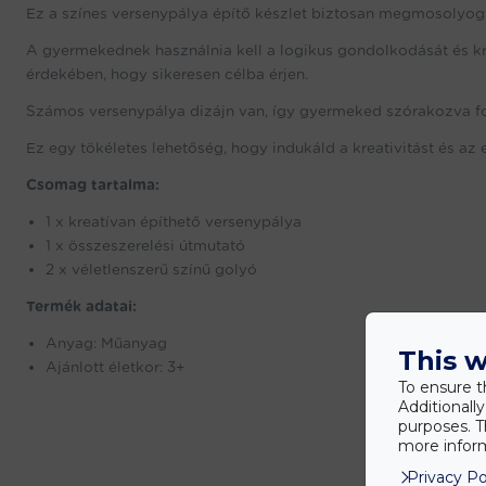
Ez a színes versenypálya építő készlet biztosan megmosolyog
A gyermekednek használnia kell a logikus gondolkodását és kr
érdekében, hogy sikeresen célba érjen.
Számos versenypálya dizájn van, így gyermeked szórakozva fo
Ez egy tökéletes lehetőség, hogy indukáld a kreativitást és az
Csomag tartalma:
1 x kreatívan építhető versenypálya
1 x összeszerelési útmutató
2 x véletlenszerű színű golyó
Termék adatai:
Anyag: Műanyag
This w
Ajánlott életkor: 3+
To ensure t
Additionall
purposes. T
more inform
Privacy Po