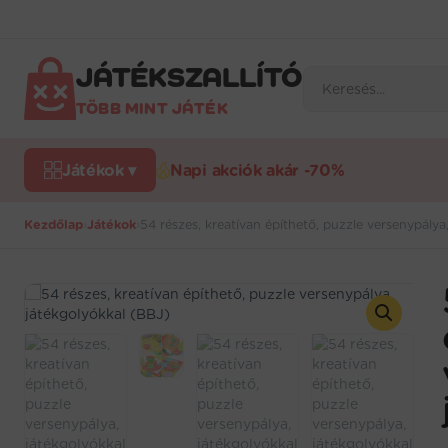
Ugrás
a
tartalomra
JÁTÉKSZALLÍTÓ
Products
search
TÖBB MINT JÁTÉK
Játékok ▾
Napi akciók akár -70%
Kezdőlap
›
Játékok
›
54 részes, kreatívan építhető, puzzle versenypálya