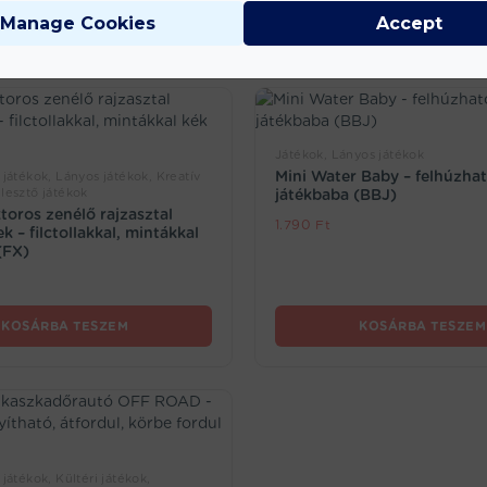
Manage Cookies
Accept
Játékok, Lányos játékok
Mini Water Baby – felhúzha
 játékok, Lányos játékok, Kreatív
lesztő játékok
játékbaba (BBJ)
ktoros zenélő rajzasztal
1.790
Ft
 – filctollakkal, mintákkal
(FX)
KOSÁRBA TESZEM
KOSÁRBA TESZEM
 játékok, Kültéri játékok,