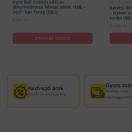
Gyro Ball trükkös LED-es
Távirányítós
akkumulátoros lebegő labda, USB –
Kétéltű R
360°-ban forog (BBJ)
– vízben is
fordul (BB
5.390
Ft
17.790
Ft
KOSÁRBA TESZEM
GYORS
Gyors szál
Kedvező árak
Házhoz vagy
Kiváló ár-érték arány
KISZÁLLÍTÁS!
csomagpontra
Webáruházunkban termékeink nagy részét saját
raktárkészletünkön tartjuk. Minden játék mellett
jelezzük, hogy hány darab kapható még