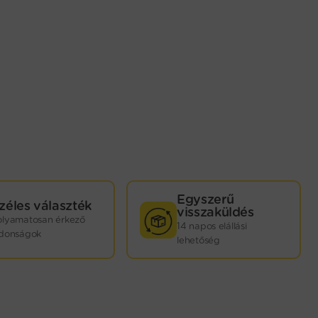
Egyszerű
zéles választék
visszaküldés
olyamatosan érkező
14 napos elállási
jdonságok
lehetőség