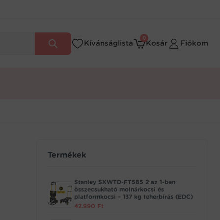
0
Kívánságlista
Kosár
Fiókom
Termékek
Stanley SXWTD-FT585 2 az 1-ben
összecsukható molnárkocsi és
platformkocsi – 137 kg teherbírás (EDC)
42.990
Ft