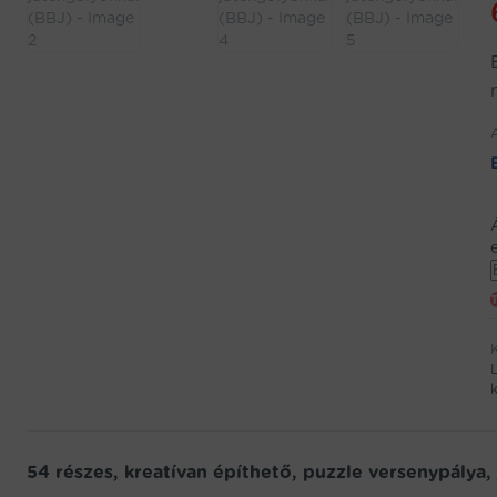
j
w
f
t
54 részes, kreatívan építhető, puzzle versenypálya,