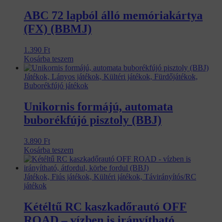
ABC 72 lapból álló memóriakártya
(FX) (BBMJ)
1.390
Ft
Kosárba teszem
Játékok, Lányos játékok, Kültéri játékok, Fürdőjátékok,
Buborékfújó játékok
Unikornis formájú, automata
buborékfújó pisztoly (BBJ)
3.890
Ft
Kosárba teszem
Játékok, Fiús játékok, Kültéri játékok, Távirányítós/RC
játékok
Kétéltű RC kaszkadőrautó OFF
ROAD – vízben is irányítható,