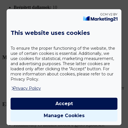
Beépített dallamok:
10
Dobhangok:
8
Tanulási módok:
2
This website uses cookies
Hangerő-szabályzás
Alvó mód:
1 perc után
To ensure the proper functioning of the website, the
use of certain cookies is essential. Additionally, we
Műszaki adatok:
use cookies for statistical, marketing measurement,
and advertising purposes. These latter cookies are
Méretek: 70,5 × 23 × 22 cm
loaded only after clicking the "Accept" button. For
more information about cookies, please refer to our
Súly csomagolással: 2,5 kg
Privacy Policy.
Tápellátás: 6 × AA elem (nem tartozék) vagy hálózati adapter
Privacy Policy
(tartozék)
Accept
Előnyök:
Könnyen kezelhető hangszer kezdőknek és gyerekeknek
Manage Cookies
Kottaállvány és tanulási módok a gyors fejlődésért