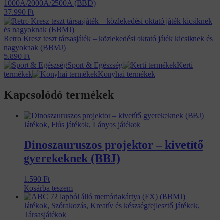
1000A/2000A/2500A (BBD)
37.990
Ft
Retro Kresz teszt társasjáték – közlekedési oktató játék kicsiknek és
nagyoknak (BBMJ)
5.890
Ft
Sport & Egészség
Kerti
termékek
Konyhai termékek
Kapcsolódó termékek
Játékok, Fiús játékok, Lányos játékok
Dinoszauruszos projektor – kivetítő
gyerekeknek (BBJ)
1.590
Ft
Kosárba teszem
Játékok, Szórakozás, Kreatív és készségfejlesztő játékok,
Társasjátékok