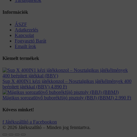
Társasjátékok
Információk
ÁSZF
Adatkezelés
Kapcsolat
Fogyasztó Barát
Emailt írok
Kiemelt termékek
Sup X 400IN1 kézi játékkonzol – Nosztalgikus játékélmények 400
beépített játékkal (BBV)
4.890
Ft
Mágikus sorozatlövő buborékfújó pisztoly (BBJ) (BBMJ)
2.990
Ft
Kövess minket!
f
Játékszállító a Facebookon
© 2026 Játékszallító – Minden jog fenntartva.