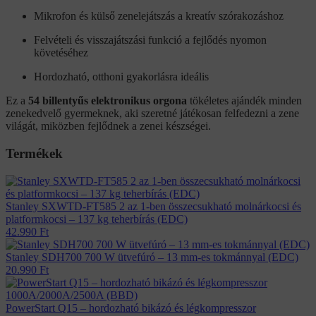
Mikrofon és külső zenelejátszás a kreatív szórakozáshoz
Felvételi és visszajátszási funkció a fejlődés nyomon
követéséhez
Hordozható, otthoni gyakorlásra ideális
Ez a
54 billentyűs elektronikus orgona
tökéletes ajándék minden
zenekedvelő gyermeknek, aki szeretné játékosan felfedezni a zene
világát, miközben fejlődnek a zenei készségei.
Termékek
Stanley SXWTD-FT585 2 az 1-ben összecsukható molnárkocsi és
platformkocsi – 137 kg teherbírás (EDC)
42.990
Ft
Stanley SDH700 700 W ütvefúró – 13 mm-es tokmánnyal (EDC)
20.990
Ft
PowerStart Q15 – hordozható bikázó és légkompresszor