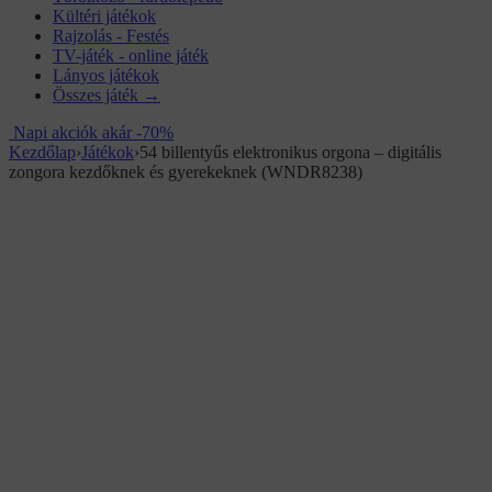
Kültéri játékok
Rajzolás - Festés
TV-játék - online játék
Lányos játékok
Összes játék →
Napi akciók akár -70%
Kezdőlap
›
Játékok
›
54 billentyűs elektronikus orgona – digitális
zongora kezdőknek és gyerekeknek (WNDR8238)