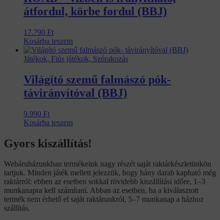
átfordul, körbe fordul (BBJ)
17.790
Ft
Kosárba teszem
Játékok, Fiús játékok, Szórakozás
Világító szemű falmászó pók-
távirányítóval (BBJ)
9.990
Ft
Kosárba teszem
Gyors kiszállítás!
Webáruházunkban termékeink nagy részét saját raktárkészletünkön
tartjuk. Minden játék mellett jelezzük, hogy hány darab kapható még
raktárról: ebben az esetben sokkal rövidebb kiszállítási időre, 1–3
munkanapra kell számítani. Abban az esetben, ha a kiválasztott
termék nem érhető el saját raktárunkról, 5–7 munkanap a házhoz
szállítás.