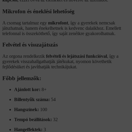
Mikrofon és éneklési lehetőség
A csomag tartalmaz egy
mikrofont
, így a gyerekek nemcsak
játszhatnak, hanem énekelhetnek is kedvenc dalaikhoz. Emellett
telefonnal is összeköthető, így saját zenéikre gyakorolhatnak.
Felvétel és visszajátszás
Az orgona rendelkezik
felvételi és lejátszási funkcióval
, így a
gyerekek visszahallgathatják játékukat, nyomon követhetik
fejlődésüket és javíthatják technikájukat.
Főbb jellemzők:
Ajánlott kor:
8+
Billentyűk száma:
54
Hangszínek:
100
Tempó beállítások:
32
Hangeffektek:
3