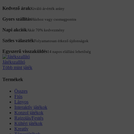
Kedvező árak
Kiváló ár-érték arány
Gyors szállítás
Házhoz vagy csomagpontra
Napi akciók
Akár 70% kedvezmény
Széles választék
Folyamatosan érkező újdonságok
Egyszerű visszaküldés
14 napos elállási lehetőség
Játékszallító
Több mint játék
Termékek
Összes
Fiús
Lányos
Interaktív játékok
Konzol játékok
Rajzolás/Festés
Kültéri játékok
Kreatív