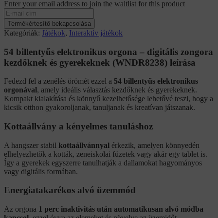
Enter your email address to join the waitlist for this product
Termékértesítő bekapcsolása
Kategóriák:
Játékok
,
Interaktív játékok
54 billentyűs elektronikus orgona – digitális zongora
kezdőknek és gyerekeknek (WNDR8238) leírása
Fedezd fel a zenélés örömét ezzel a
54 billentyűs elektronikus
orgonával
, amely ideális választás kezdőknek és gyerekeknek.
Kompakt kialakítása és könnyű kezelhetősége lehetővé teszi, hogy a
kicsik otthon gyakoroljanak, tanuljanak és kreatívan játszanak.
Kottaállvány a kényelmes tanuláshoz
A hangszer stabil
kottaállvánnyal
érkezik, amelyen könnyedén
elhelyezhetők a kották, zeneiskolai füzetek vagy akár egy tablet is.
Így a gyerekek egyszerre tanulhatják a dallamokat hagyományos
vagy digitális formában.
Energiatakarékos alvó üzemmód
Az orgona
1 perc inaktivitás után automatikusan alvó módba
kapcsol
, ezzel óvva az elemeket és növelve az üzemidőt.