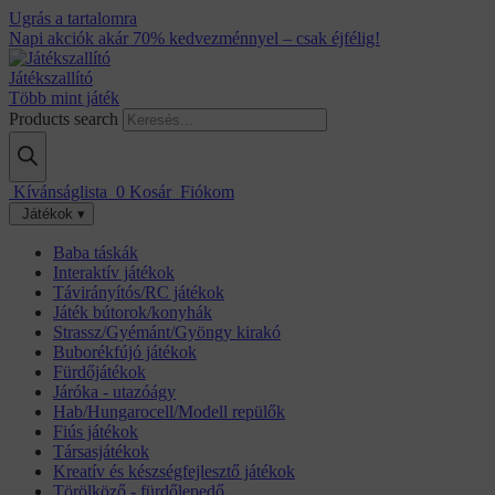
Ugrás a tartalomra
Napi akciók akár 70% kedvezménnyel – csak éjfélig!
Játékszallító
Több mint játék
Products search
Kívánságlista
0
Kosár
Fiókom
Játékok ▾
Baba táskák
Interaktív játékok
Távirányítós/RC játékok
Játék bútorok/konyhák
Strassz/Gyémánt/Gyöngy kirakó
Buborékfújó játékok
Fürdőjátékok
Járóka - utazóágy
Hab/Hungarocell/Modell repülők
Fiús játékok
Társasjátékok
Kreatív és készségfejlesztő játékok
Törölköző - fürdőlepedő