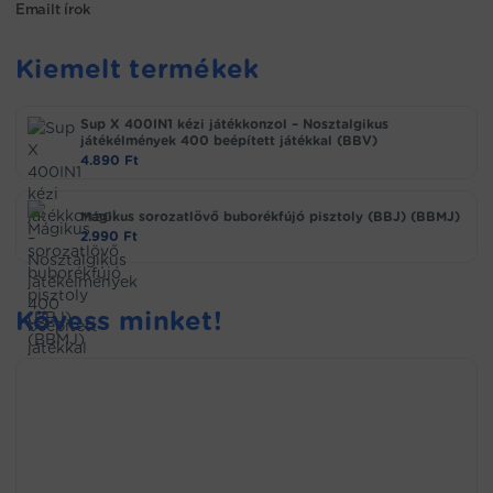
Emailt írok
Kiemelt termékek
Sup X 400IN1 kézi játékkonzol – Nosztalgikus
játékélmények 400 beépített játékkal (BBV)
4.890
Ft
Mágikus sorozatlövő buborékfújó pisztoly (BBJ) (BBMJ)
2.990
Ft
Kövess minket!