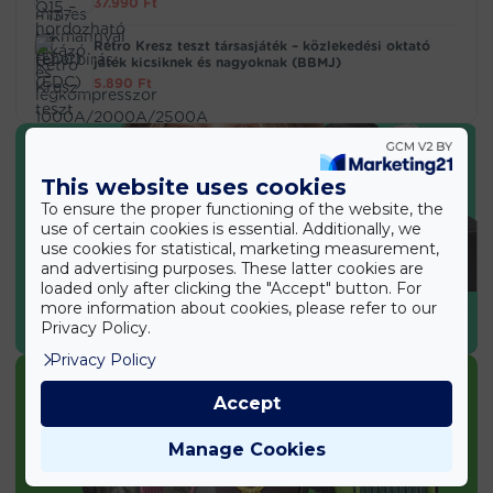
37.990
Ft
Retro Kresz teszt társasjáték – közlekedési oktató
játék kicsiknek és nagyoknak (BBMJ)
5.890
Ft
This website uses cookies
To ensure the proper functioning of the website, the
use of certain cookies is essential. Additionally, we
use cookies for statistical, marketing measurement,
and advertising purposes. These latter cookies are
loaded only after clicking the "Accept" button. For
more information about cookies, please refer to our
SPORT & EGÉSZSÉG
Privacy Policy.
Privacy Policy
Accept
Manage Cookies