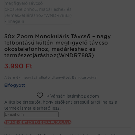
50x Zoom Monokuláris Távcső – nagy
felbontású kültéri megfigyelő távcső
okostelefonhoz, madárleshez és
természetjáráshoz(WNDR7883)
3.990
Ft
A termék megvásárolható: Utánvéttel, Bankkártyával
Elfogyott
Kívánságlistámhoz adom
Állíts be értesítőt, hogy elsőként értesülj arról, ha ez a
termék ismét elérhető lesz.
Enter
your
TERMÉKÉRTESÍTŐ BEKAPCSOLÁSA
email
address