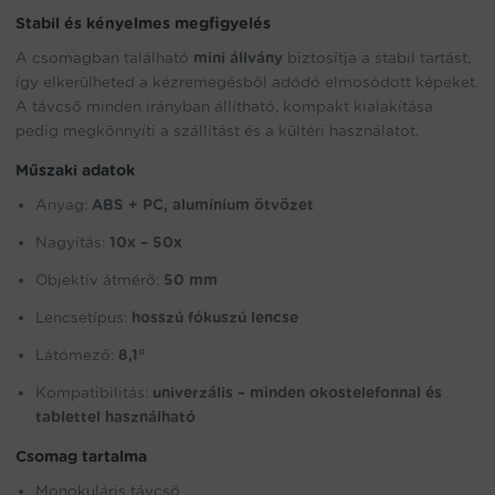
Stabil és kényelmes megfigyelés
A csomagban található
mini állvány
biztosítja a stabil tartást,
így elkerülheted a kézremegésből adódó elmosódott képeket.
A távcső minden irányban állítható, kompakt kialakítása
pedig megkönnyíti a szállítást és a kültéri használatot.
Műszaki adatok
Anyag:
ABS + PC, alumínium ötvözet
Nagyítás:
10x – 50x
Objektív átmérő:
50 mm
Lencsetípus:
hosszú fókuszú lencse
Látómező:
8,1°
Kompatibilitás:
univerzális – minden okostelefonnal és
tablettel használható
Csomag tartalma
Monokuláris távcső