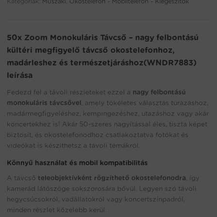
Kategóriák:
Műszaki
,
Okostelefon - Mobiltelefon - Kiegészítők
to
join
the
waitlist
50x Zoom Monokuláris Távcső – nagy felbontású
for
kültéri megfigyelő távcső okostelefonhoz,
this
madárleshez és természetjáráshoz(WNDR7883)
product
leírása
Fedezd fel a távoli részleteket ezzel a
nagy felbontású
monokuláris távcsővel
, amely tökéletes választás túrázáshoz,
madármegfigyeléshez, kempingezéshez, utazáshoz vagy akár
koncertekhez is! Akár 50-szeres nagyítással éles, tiszta képet
biztosít, és okostelefonodhoz csatlakoztatva fotókat és
videókat is készíthetsz a távoli témákról.
Könnyű használat és mobil kompatibilitás
A távcső
teleobjektívként rögzíthető okostelefonodra
, így
kamerád látószöge sokszorosára bővül. Legyen szó távoli
hegycsúcsokról, vadállatokról vagy koncertszínpadról,
minden részlet közelebb kerül.