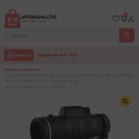
Ugrás
a
tartalomra
0
JÁTÉKSZALLÍTÓ
TÖBB MINT JÁTÉK
Products
search
Játékok ▾
Napi akciók akár -70%
Kezdőlap
›
Műszaki
›
50x Zoom Monokuláris Távcső – nagy felbontású kültéri megfigyelő
távcső okostelefonhoz, madárleshez és
természetjáráshoz(WNDR7883)