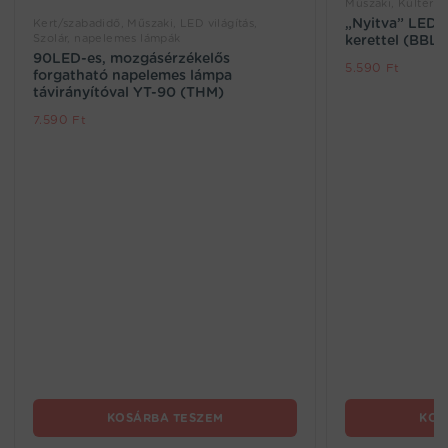
Műszaki, Kültéri v
„Nyitva” LED t
Kert/szabadidő, Műszaki, LED világítás,
Szolár, napelemes lámpák
kerettel (BBL)
90LED-es, mozgásérzékelős
5.590
Ft
forgatható napelemes lámpa
távirányítóval YT-90 (THM)
7.590
Ft
KOSÁRBA TESZEM
KOS