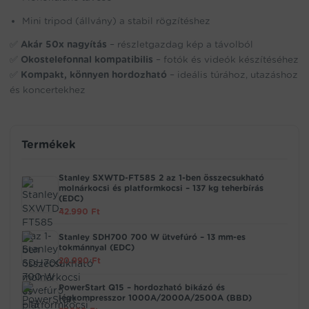
Mini tripod (állvány) a stabil rögzítéshez
✅
Akár 50x nagyítás
– részletgazdag kép a távolból
✅
Okostelefonnal kompatibilis
– fotók és videók készítéséhez
✅
Kompakt, könnyen hordozható
– ideális túrához, utazáshoz
és koncertekhez
Termékek
Stanley SXWTD-FT585 2 az 1-ben összecsukható
molnárkocsi és platformkocsi – 137 kg teherbírás
(EDC)
42.990
Ft
Stanley SDH700 700 W ütvefúró – 13 mm-es
tokmánnyal (EDC)
20.990
Ft
PowerStart Q15 – hordozható bikázó és
légkompresszor 1000A/2000A/2500A (BBD)