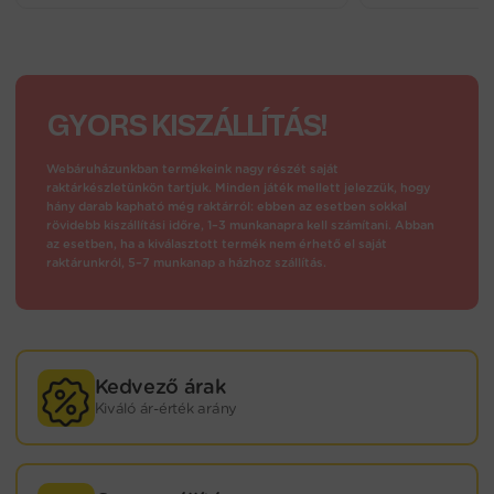
GYORS KISZÁLLÍTÁS!
Webáruházunkban termékeink nagy részét saját
raktárkészletünkön tartjuk. Minden játék mellett jelezzük, hogy
hány darab kapható még raktárról: ebben az esetben sokkal
rövidebb kiszállítási időre, 1–3 munkanapra kell számítani. Abban
az esetben, ha a kiválasztott termék nem érhető el saját
raktárunkról, 5–7 munkanap a házhoz szállítás.
Kedvező árak
Kiváló ár-érték arány