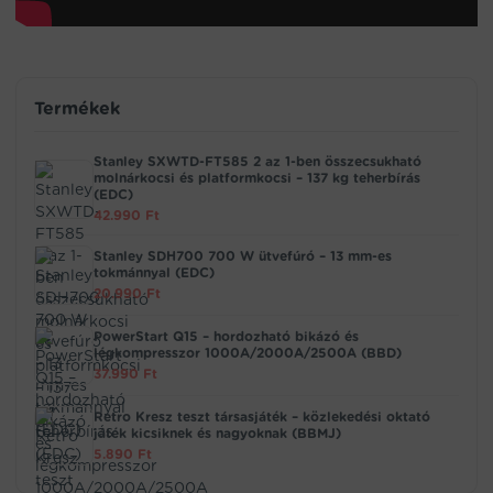
Termékek
Stanley SXWTD-FT585 2 az 1-ben összecsukható
molnárkocsi és platformkocsi – 137 kg teherbírás
(EDC)
42.990
Ft
Stanley SDH700 700 W ütvefúró – 13 mm-es
tokmánnyal (EDC)
20.990
Ft
PowerStart Q15 – hordozható bikázó és
légkompresszor 1000A/2000A/2500A (BBD)
37.990
Ft
Retro Kresz teszt társasjáték – közlekedési oktató
játék kicsiknek és nagyoknak (BBMJ)
5.890
Ft