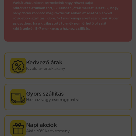
Webáruházunkban termékeink nagy részét saját
raktárkészletünkön tartjuk. Minden játék mellett jelezzük, hogy
hány darab kapható még raktárról: ebben az esetben sokkal
rövidebb kiszállítási időre, 1–3 munkanapra kell számítani. Abban
az esetben, ha a kiválasztott termék nem érhető el saját
raktárunkról, 5–7 munkanap a házhoz szállítás.
Kedvező árak
Kiváló ár-érték arány
Gyors szállítás
Házhoz vagy csomagpontra
Napi akciók
Akár 70% kedvezmény