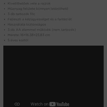
Kivetíthetőek vele a rajzok
Műanyag felülete könnyen letörölhető
3 db tartozék filc
Fejleszti a kézügyességet és a fantáziát
Használata biztonságos
3 db AA elemmel működik (nem tartozék)
Mérete: 16×16,38×23,83 cm
5 éves kortól