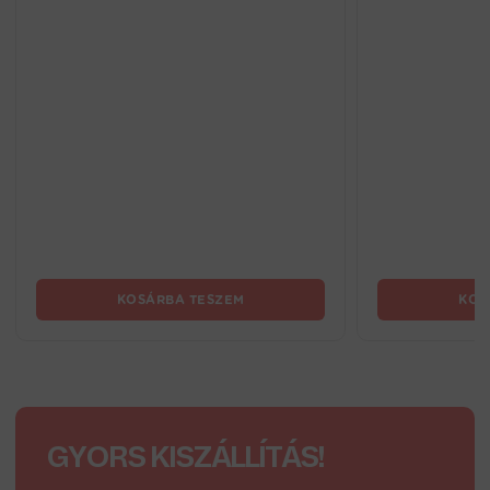
KOSÁRBA TESZEM
KOS
GYORS KISZÁLLÍTÁS!