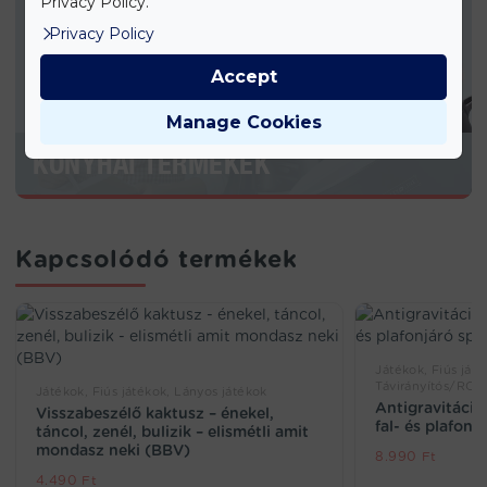
Privacy Policy.
Privacy Policy
Accept
Manage Cookies
KONYHAI TERMÉKEK
Kapcsolódó termékek
Játékok, Fiús játé
Távirányítós/RC j
Játékok, Fiús játékok, Lányos játékok
Antigravitáció
Visszabeszélő kaktusz – énekel,
fal- és plafonj
táncol, zenél, bulizik – elismétli amit
mondasz neki (BBV)
8.990
Ft
4.490
Ft