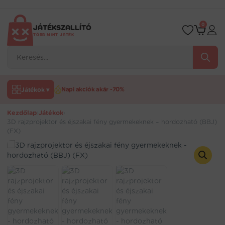
Ugrás
a
tartalomra
0
JÁTÉKSZALLÍTÓ
TÖBB MINT JÁTÉK
Products
search
Játékok ▾
Napi akciók akár -70%
Kezdőlap
›
Játékok
›
3D rajzprojektor és éjszakai fény gyermekeknek – hordozható (BBJ)
(FX)