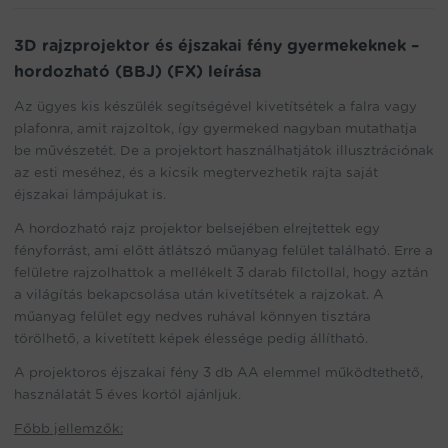
(BBJ)
(FX)
mennyiség
3D rajzprojektor és éjszakai fény gyermekeknek –
hordozható (BBJ) (FX) leírása
Az ügyes kis készülék segítségével kivetítsétek a falra vagy
plafonra, amit rajzoltok, így gyermeked nagyban mutathatja
be művészetét. De a projektort használhatjátok illusztrációnak
az esti meséhez, és a kicsik megtervezhetik rajta saját
éjszakai lámpájukat is.
A hordozható rajz projektor belsejében elrejtettek egy
fényforrást, ami előtt átlátszó műanyag felület található. Erre a
felületre rajzolhattok a mellékelt 3 darab filctollal, hogy aztán
a világítás bekapcsolása után kivetítsétek a rajzokat. A
műanyag felület egy nedves ruhával könnyen tisztára
törölhető, a kivetített képek élessége pedig állítható.
A projektoros éjszakai fény 3 db AA elemmel működtethető,
használatát 5 éves kortól ajánljuk.
Főbb jellemzők: