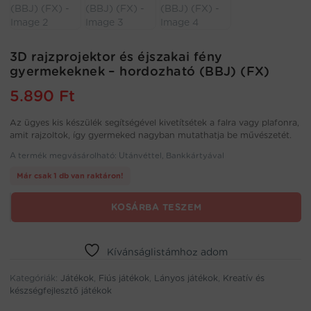
3D rajzprojektor és éjszakai fény
gyermekeknek – hordozható (BBJ) (FX)
5.890
Ft
Az ügyes kis készülék segítségével kivetítsétek a falra vagy plafonra,
amit rajzoltok, így gyermeked nagyban mutathatja be művészetét.
A termék megvásárolható: Utánvéttel, Bankkártyával
Már csak 1 db van raktáron!
3D
KOSÁRBA TESZEM
rajzprojektor
és
éjszakai
Kívánságlistámhoz adom
fény
gyermekeknek
Kategóriák:
Játékok
,
Fiús játékok
,
Lányos játékok
,
Kreatív és
-
készségfejlesztő játékok
hordozható