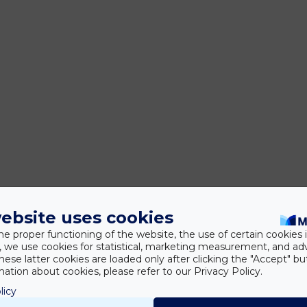
ebsite uses cookies
he proper functioning of the website, the use of certain cookies i
y, we use cookies for statistical, marketing measurement, and ad
hese latter cookies are loaded only after clicking the "Accept" bu
ation about cookies, please refer to our Privacy Policy.
licy