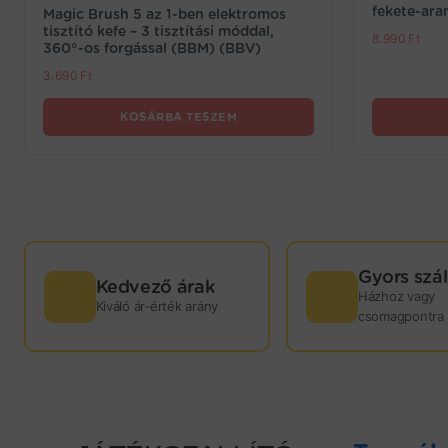
fekete-ara
Magic Brush 5 az 1-ben elektromos
tisztító kefe – 3 tisztítási móddal,
8.990
Ft
360°-os forgással (BBM) (BBV)
3.690
Ft
KOSÁRBA TESZEM
Gyors szál
GYORS
Kedvező árak
Házhoz vagy
Kiváló ár-érték arány
csomagpontra
KISZÁLLÍTÁS!
Webáruházunkban termékeink nagy részét saját
raktárkészletünkön tartjuk. Minden játék mellett
jelezzük, hogy hány darab kapható még
raktárról: ebben az esetben sokkal rövidebb