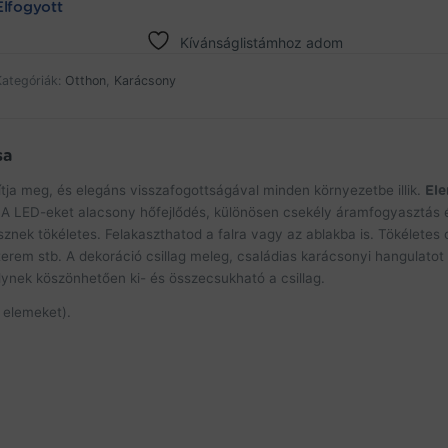
Elfogyott
Kívánságlistámhoz adom
Kategóriák:
Otthon
,
Karácsony
sa
gítja meg, és elegáns visszafogottságával minden környezetbe illik.
El
.
A LED-eket alacsony hőfejlődés, különösen csekély áramfogyasztás 
sznek tökéletes. Felakaszthatod a falra vagy az ablakba is. Tökéletes 
tterem stb. A dekoráció csillag meleg, családias karácsonyi hangulatot
ynek köszönhetően ki- és összecsukható a csillag.
 elemeket).