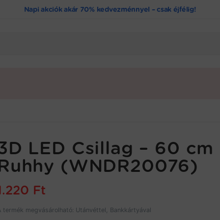
Napi akciók akár 70% kedvezménnyel – csak éjfélig!
3D LED Csillag – 60 cm
Ruhhy (WNDR20076)
1.220
Ft
A termék megvásárolható: Utánvéttel, Bankkártyával