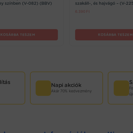
ny színben (V-082) (BBV)
szakáll-, és hajvágó – (V-22
6.390
Ft
KOSÁRBA TESZEM
KOSÁRBA TESZEM
lítás
S
Napi akciók
F
Akár 70% kedvezmény
ú