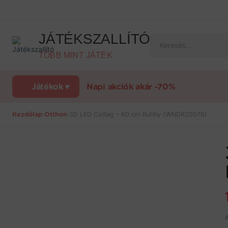
Ugrás
a
tartalomra
JÁTÉKSZALLÍTÓ
Products
search
TÖBB MINT JÁTÉK
Játékok ▾
Napi akciók akár -70%
Kezdőlap
›
Otthon
›
3D LED Csillag – 60 cm Ruhhy (WNDR20076)