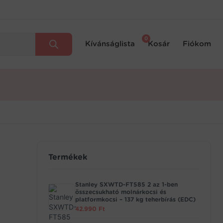
0
Kívánságlista
Kosár
Fiókom
Termékek
Stanley SXWTD-FT585 2 az 1-ben
összecsukható molnárkocsi és
platformkocsi – 137 kg teherbírás (EDC)
42.990
Ft