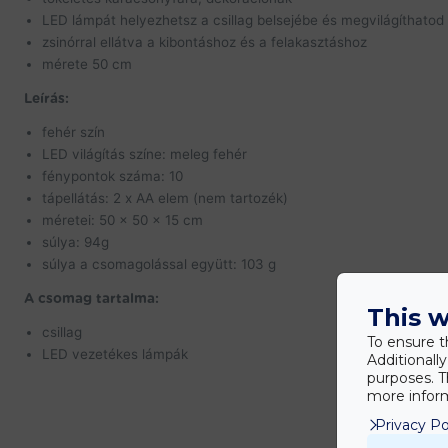
LED lámpát helyezhetsz a csillag belsejébe és megvilágíthatod
zsinórral ellátva a kibontáshoz és a felakasztáshoz
mérete 50 cm
Leírás:
fehér szín
LED világítás színe: meleg fehér
fénypontok száma: 10
tápellátás: 2 x AA elem (nem tartozék)
méretei: 50 x 50 x 15 cm
súlya: 94g
súlya a csomagolással együtt: 103 g
A csomag tartalma:
This w
csillag
To ensure t
LED vezetékes lámpák
Additionall
purposes. T
more inform
Privacy Po