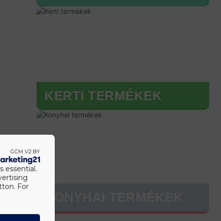
KERTI TERMÉKEK
s essential.
vertising
tton. For
KONYHAI TERMÉKEK