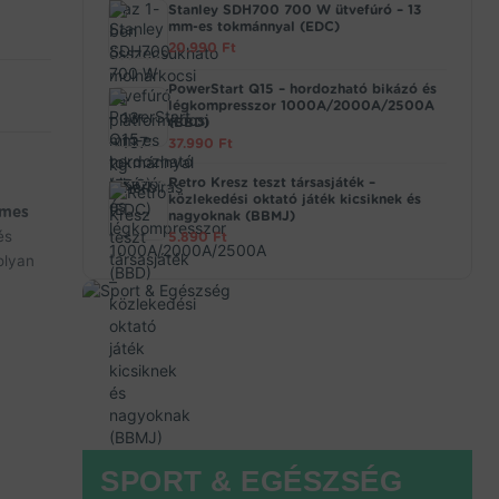
Stanley SDH700 700 W ütvefúró – 13
mm-es tokmánnyal (EDC)
20.990
Ft
PowerStart Q15 – hordozható bikázó és
légkompresszor 1000A/2000A/2500A
(BBD)
37.990
Ft
Retro Kresz teszt társasjáték –
közlekedési oktató játék kicsiknek és
emes
nagyoknak (BBMJ)
és
5.890
Ft
olyan
SPORT & EGÉSZSÉG