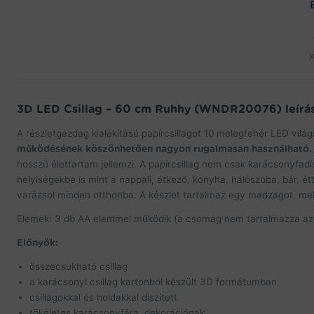
3D LED Csillag – 60 cm Ruhhy (WNDR20076) leírá
A részletgazdag kialakítású papírcsillagot 10 melegfehér LED vilá
működésének köszönhetően nagyon rugalmasan használható
hosszú élettartam jellemzi. A papírcsillag nem csak karácsonyfadí
helyiségekbe is mint a nappali, étkező, konyha, hálószoba, bár, é
varázsol minden otthonba. A készlet tartalmaz egy madzagot, mel
Elemek: 3 db AA elemmel működik (a csomag nem tartalmazza az
Előnyök:
összecsukható csillag
a karácsonyi csillag kartonból készült 3D formátumban
csillagokkal és holdakkal díszített
tökéletes karácsonyfára, dekorációnak