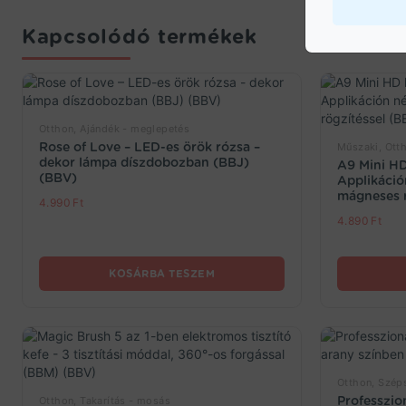
Kapcsolódó termékek
Otthon, Ajándék - meglepetés
Rose of Love – LED-es örök rózsa –
Műszaki, Ott
dekor lámpa díszdobozban (BBJ)
A9 Mini HD
(BBV)
Applikáció
mágneses r
4.990
Ft
4.890
Ft
KOSÁRBA TESZEM
Otthon, Szép
Professzio
Otthon, Takarítás - mosás