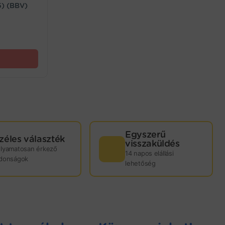
5) (BBV)
Egyszerű
zéles választék
visszaküldés
olyamatosan érkező
14 napos elállási
jdonságok
lehetőség