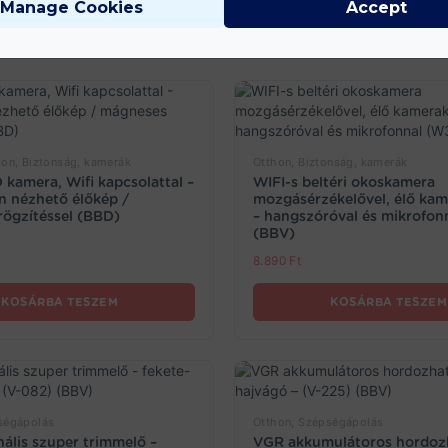
Manage Cookies
Accept
hon, Biztonság, kamerák
Otthon, Biztonság, kamerák
 kamera, Wifi kapcsolattal –
WIFI-s beltéri okoskamera
n nézhető élőkép /
mozgásérzékelővel, élő ka
ögzítéssel (BBD)
– hangszóróval és mikrofo
(BBV)
8.890
Ft
KOSÁRBA TESZEM
KOSÁRBA TESZEM
ségápolás
Otthon, Szépségápolás
nális szuper trimmelő –
VGR akkumulátoros hordoz