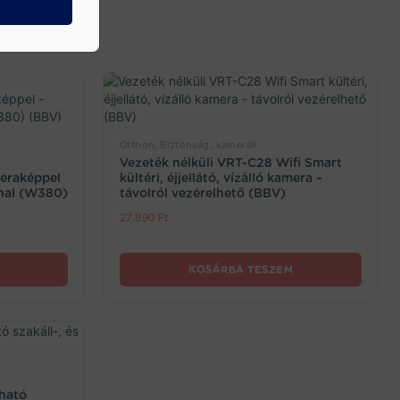
Otthon, Biztonság, kamerák
Vezeték nélküli VRT-C28 Wifi Smart
meraképpel
kültéri, éjjellátó, vízálló kamera –
nnal (W380)
távolról vezérelhető (BBV)
27.890
Ft
KOSÁRBA TESZEM
ható