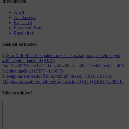
Információk
ÁSZF
Adatkezelés
Kapcsolat
Fogyasztó Barát
Emailt írok
Kiemelt termékek
Sup X 400IN1 kézi játékkonzol – Nosztalgikus játékélmények 400
beépített játékkal (BBV)
4.890
Ft
Mágikus sorozatlövő buborékfújó pisztoly (BBJ) (BBMJ)
2.990
Ft
Kövess minket!