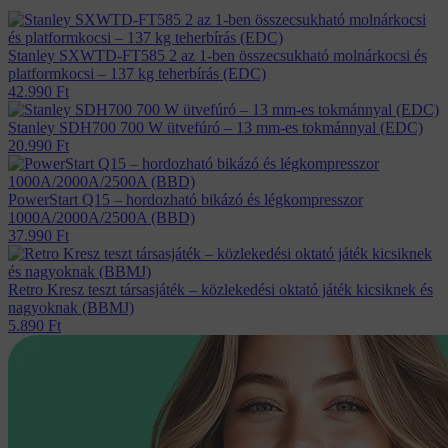
Stanley SXWTD-FT585 2 az 1-ben összecsukható molnárkocsi és
platformkocsi – 137 kg teherbírás (EDC)
42.990
Ft
Stanley SDH700 700 W ütvefúró – 13 mm-es tokmánnyal (EDC)
20.990
Ft
PowerStart Q15 – hordozható bikázó és légkompresszor
1000A/2000A/2500A (BBD)
37.990
Ft
Retro Kresz teszt társasjáték – közlekedési oktató játék kicsiknek és
nagyoknak (BBMJ)
5.890
Ft