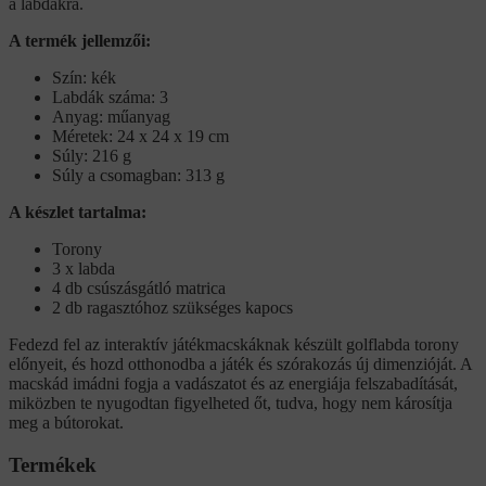
a labdákra.
A termék jellemzői:
Szín: kék
Labdák száma: 3
Anyag: műanyag
Méretek: 24 x 24 x 19 cm
Súly: 216 g
Súly a csomagban: 313 g
A készlet tartalma:
Torony
3 x labda
4 db csúszásgátló matrica
2 db ragasztóhoz szükséges kapocs
Fedezd fel az interaktív játékmacskáknak készült golflabda torony
előnyeit, és hozd otthonodba a játék és szórakozás új dimenzióját. A
macskád imádni fogja a vadászatot és az energiája felszabadítását,
miközben te nyugodtan figyelheted őt, tudva, hogy nem károsítja
meg a bútorokat.
Termékek