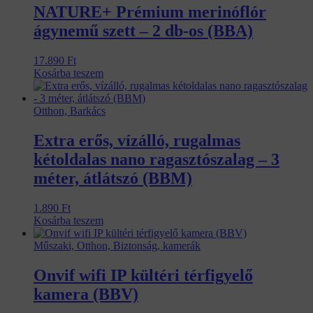
NATURE+ Prémium merinóflór
ágynemű szett – 2 db-os (BBA)
17.890
Ft
Kosárba teszem
Otthon, Barkács
Extra erős, vízálló, rugalmas
kétoldalas nano ragasztószalag – 3
méter, átlátszó (BBM)
1.890
Ft
Kosárba teszem
Műszaki, Otthon, Biztonság, kamerák
Onvif wifi IP kültéri térfigyelő
kamera (BBV)