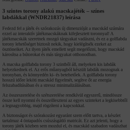
3 szintes torony alakú macskajéték – színes
labdákkal (WNDR21837) leírása
Fedezd fel a játék és szórakozás új dimenzióját a macskád számára
ezzel az interaktív játékmacskáknak kifejlesztett toronnyal! A
játékmacskák szeretnek mozgó tárgyakat vadászni, és ez a golflabda
torony lehetőséget biztosít nekik, hogy kielégítsék ezeket az
ösztöneiket. Az ilyen játék emellett segít megelőzni, hogy macskád
károsítsa a bútorokat és más tárgyakat otthonodban.
A macska golflabda torony 3 szintből áll, melyeken kis labdák
helyezkednek el. Az erős műanyagból készült labdák mozognak a
toronyban, és könnyedén ki- és betehetőek. A golflabda torony
hosszú időre leköti macskád figyelmét, segítve őt az energia
felszabadításában és a stressz minimalizálásában.
Az összeszerelése és szétszerelése rendkívül egyszerű, mindössze
össze kell nyomni és összeilleszteni az egyes szinteket a legkisebbtől
a legnagyobbig, majd rögzíteni a kapcsokkal.
A biztonságot és szórakozást egyaránt szem előtt tartva, a készlet
tartalmaz 4 öntapadós csúszásgátló matricát. Ez azt jelenti, hogy a
torony játék közben sem mozdul el, és macskád szabadon vadászhat