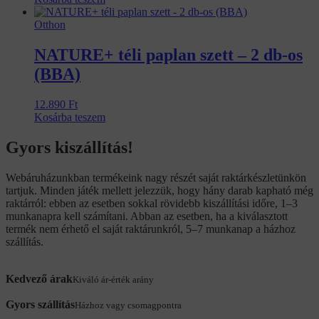
Otthon
NATURE+ téli paplan szett – 2 db-os
(BBA)
12.890
Ft
Kosárba teszem
Gyors kiszállítás!
Webáruházunkban termékeink nagy részét saját raktárkészletünkön
tartjuk. Minden játék mellett jelezzük, hogy hány darab kapható még
raktárról: ebben az esetben sokkal rövidebb kiszállítási időre, 1–3
munkanapra kell számítani. Abban az esetben, ha a kiválasztott
termék nem érhető el saját raktárunkról, 5–7 munkanap a házhoz
szállítás.
Kedvező árak
Kiváló ár-érték arány
Gyors szállítás
Házhoz vagy csomagpontra