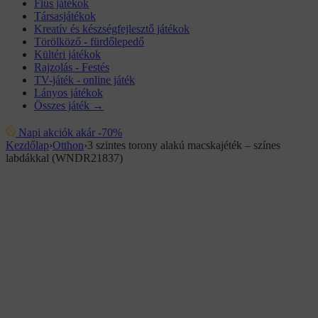
Fiús játékok
Társasjátékok
Kreatív és készségfejlesztő játékok
Törölköző - fürdőlepedő
Kültéri játékok
Rajzolás - Festés
TV-játék - online játék
Lányos játékok
Összes játék →
Napi akciók akár -70%
Kezdőlap
›
Otthon
›
3 szintes torony alakú macskajéték – színes
labdákkal (WNDR21837)