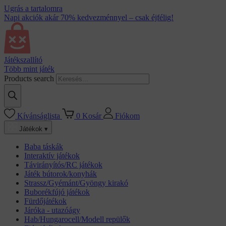
Ugrás a tartalomra
Napi akciók akár 70% kedvezménnyel – csak éjfélig!
Játékszallító
Több mint játék
Products search
Kívánságlista
0
Kosár
Fiókom
Játékok ▾
Baba táskák
Interaktív játékok
Távirányítós/RC játékok
Játék bútorok/konyhák
Strassz/Gyémánt/Gyöngy kirakó
Buborékfújó játékok
Fürdőjátékok
Járóka - utazóágy
Hab/Hungarocell/Modell repülők