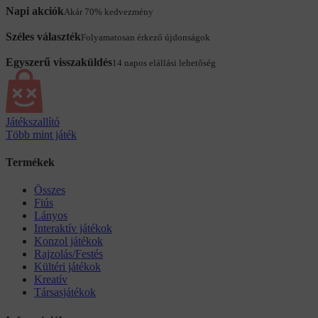
Napi akciók
Akár 70% kedvezmény
Széles választék
Folyamatosan érkező újdonságok
Egyszerű visszaküldés
14 napos elállási lehetőség
Játékszallító
Több mint játék
Termékek
Összes
Fiús
Lányos
Interaktív játékok
Konzol játékok
Rajzolás/Festés
Kültéri játékok
Kreatív
Társasjátékok