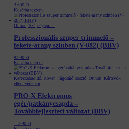
3.690
Ft
Kosárba teszem
Otthon, Szépségápolás
Professzionális szuper trimmelő –
fekete-arany színben (V-082) (BBV)
8.990
Ft
Kosárba teszem
Kert/szabadidő, Rovar - rágcsáló riasztó, Otthon, Kártevők
elleni védelem
PRO-X Elektromos
egér/patkánycsapda –
Továbbfejlesztett változat (BBV)
11.990
Ft
Kosárba teszem