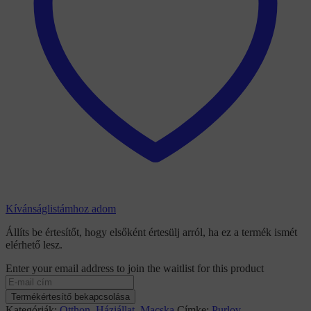
Kívánságlistámhoz adom
Állíts be értesítőt, hogy elsőként értesülj arról, ha ez a termék ismét
elérhető lesz.
Enter your email address to join the waitlist for this product
Termékértesítő bekapcsolása
Kategóriák:
Otthon
,
Háziállat
,
Macska
Címke:
Purlov